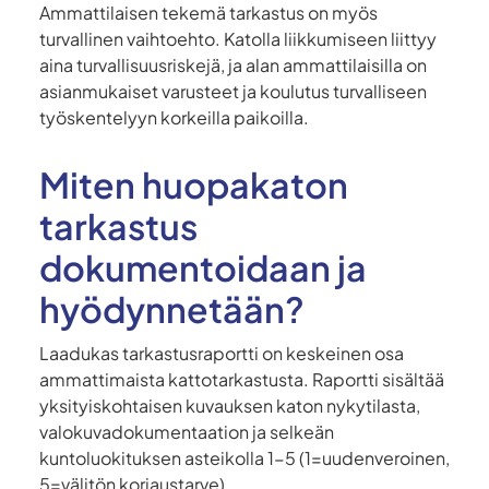
Ammattilaisen tekemä tarkastus on myös
turvallinen vaihtoehto. Katolla liikkumiseen liittyy
aina turvallisuusriskejä, ja alan ammattilaisilla on
asianmukaiset varusteet ja koulutus turvalliseen
työskentelyyn korkeilla paikoilla.
Miten huopakaton
tarkastus
dokumentoidaan ja
hyödynnetään?
Laadukas tarkastusraportti on keskeinen osa
ammattimaista kattotarkastusta. Raportti sisältää
yksityiskohtaisen kuvauksen katon nykytilasta,
valokuvadokumentaation ja selkeän
kuntoluokituksen asteikolla 1-5 (1=uudenveroinen,
5=välitön korjaustarve).