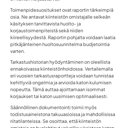
Toimenpidesuositukset ovat raportin tärkeimpiä
osia. Ne antavat kiinteistön omistajalle selkeän
käsityksen tarvittavista huolto- ja
korjaustoimenpiteistä sekä niiden
kiireellisyydestä. Raportin pohjalta voidaan laatia
pitkäjänteinen huoltosuunnitelma budjetointia
varten.
Tarkastushistorian hyödyntäminen on oleellista
ennakoivassa kiinteistönhoidossa. Vertailemalla
eri vuosien tarkastusraportteja voidaan tunnistaa
kehittyviä ongelmia ja arvioida katon kulumisen
nopeutta. Tämä auttaa ajoittamaan isommat
korjaukset tai katon uusimisen optimaalisesti.
Säännöllinen dokumentointi toimii myös
todistusaineistona takuuasioissa ja mahdollisissa
riitatilanteissa. Se osoittaa, että kiinteistön
omistaja on huolehtinut velvollisuuksistaan katon