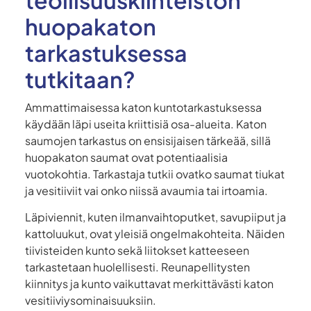
huopakaton
tarkastuksessa
tutkitaan?
Ammattimaisessa katon kuntotarkastuksessa
käydään läpi useita kriittisiä osa-alueita. Katon
saumojen tarkastus on ensisijaisen tärkeää, sillä
huopakaton saumat ovat potentiaalisia
vuotokohtia. Tarkastaja tutkii ovatko saumat tiukat
ja vesitiiviit vai onko niissä avaumia tai irtoamia.
Läpiviennit, kuten ilmanvaihtoputket, savupiiput ja
kattoluukut, ovat yleisiä ongelmakohteita. Näiden
tiivisteiden kunto sekä liitokset katteeseen
tarkastetaan huolellisesti. Reunapellitysten
kiinnitys ja kunto vaikuttavat merkittävästi katon
vesitiiviysominaisuuksiin.