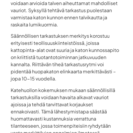
voidaan arvioida talven aiheuttamat mahdolliset
vauriot. Syksyllä tehtävä tarkastus puolestaan
varmistaa katon kunnon ennen talvikautta ja
raskaita lumikuormia.
Säännöllisen tarkastuksen merkitys korostuu
erityisesti teollisuuskiinteistöissä, joissa
kattopinta-alat ovat suuria ja katon kunnossapito
on kriittistä tuotantotoiminnan jatkuvuuden
kannalta. Riittävän tiheä tarkastusrytmi voi
pidentää huopakaton elinkaarta merkittävästi –
jopa 10-15 vuodella.
Katehuollon kokemuksen mukaan säännöllisillä
tarkastuksilla voidaan havaita alkavat vauriot
ajoissa ja tehdä tarvittavat korjaukset
ennakoivasti. Tämä lähestymistapa säästää
huomattavasti kustannuksia verrattuna
tilanteeseen, jossa toimenpiteisiin ryhdytään
vasta merkittävien ongelmien ilmetessä.