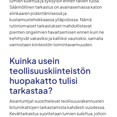
lumien sulettua ja syksyisin ennen talven tuloa.
Säännöllinen tarkastus on avainasemassa katon
elinkaaren pidentämisessä ja
kustannustehokkaassa ylläpidossa. Nämä
rutiiniomaiset tarkastukset mahdollistavat
pienten ongelmien havaitsemisen ennen kuin ne
kehittyvät vakaviksi ja kalliiksi vaurioiksi, samalla
varmistaen kiinteistön toimintavarmuuden.
Kuinka usein
teollisuuskiinteistön
huopakatto tulisi
tarkastaa?
Asiantuntijat suosittelevat teollisuusrakennusten
bitumikattojen tarkastamista kahdesti vuodessa.
Kevättarkastus suoritetaan lumien sulettua, jolloin