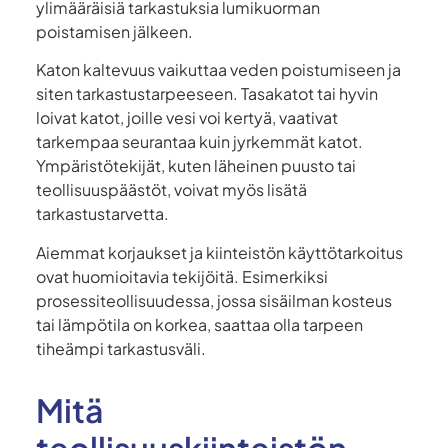
ylimääräisiä tarkastuksia lumikuorman
poistamisen jälkeen.
Katon kaltevuus vaikuttaa veden poistumiseen ja
siten tarkastustarpeeseen. Tasakatot tai hyvin
loivat katot, joille vesi voi kertyä, vaativat
tarkempaa seurantaa kuin jyrkemmät katot.
Ympäristötekijät, kuten läheinen puusto tai
teollisuuspäästöt, voivat myös lisätä
tarkastustarvetta.
Aiemmat korjaukset ja kiinteistön käyttötarkoitus
ovat huomioitavia tekijöitä. Esimerkiksi
prosessiteollisuudessa, jossa sisäilman kosteus
tai lämpötila on korkea, saattaa olla tarpeen
tiheämpi tarkastusväli.
Mitä
teollisuuskiinteistön