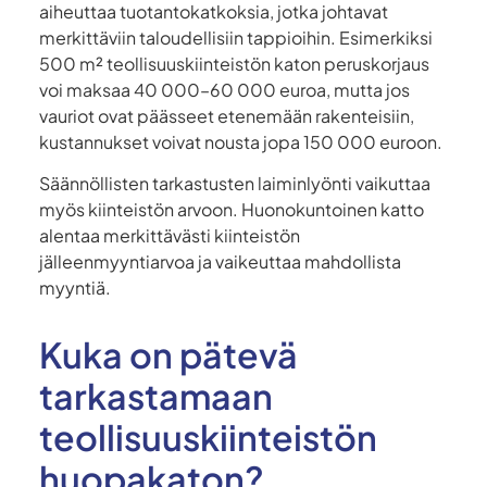
aiheuttaa tuotantokatkoksia, jotka johtavat
merkittäviin taloudellisiin tappioihin. Esimerkiksi
500 m² teollisuuskiinteistön katon peruskorjaus
voi maksaa 40 000–60 000 euroa, mutta jos
vauriot ovat päässeet etenemään rakenteisiin,
kustannukset voivat nousta jopa 150 000 euroon.
Säännöllisten tarkastusten laiminlyönti vaikuttaa
myös kiinteistön arvoon. Huonokuntoinen katto
alentaa merkittävästi kiinteistön
jälleenmyyntiarvoa ja vaikeuttaa mahdollista
myyntiä.
Kuka on pätevä
tarkastamaan
teollisuuskiinteistön
huopakaton?