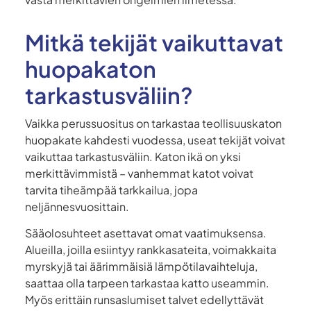
Mitkä tekijät vaikuttavat
huopakaton
tarkastusväliin?
Vaikka perussuositus on tarkastaa teollisuuskaton
huopakate kahdesti vuodessa, useat tekijät voivat
vaikuttaa tarkastusväliin. Katon ikä on yksi
merkittävimmistä – vanhemmat katot voivat
tarvita tiheämpää tarkkailua, jopa
neljännesvuosittain.
Sääolosuhteet asettavat omat vaatimuksensa.
Alueilla, joilla esiintyy rankkasateita, voimakkaita
myrskyjä tai äärimmäisiä lämpötilavaihteluja,
saattaa olla tarpeen tarkastaa katto useammin.
Myös erittäin runsaslumiset talvet edellyttävät