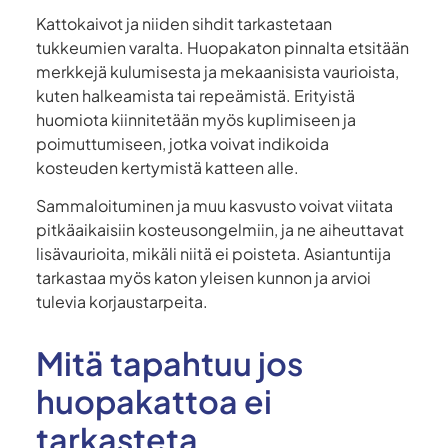
Kattokaivot ja niiden sihdit tarkastetaan
tukkeumien varalta. Huopakaton pinnalta etsitään
merkkejä kulumisesta ja mekaanisista vaurioista,
kuten halkeamista tai repeämistä. Erityistä
huomiota kiinnitetään myös kuplimiseen ja
poimuttumiseen, jotka voivat indikoida
kosteuden kertymistä katteen alle.
Sammaloituminen ja muu kasvusto voivat viitata
pitkäaikaisiin kosteusongelmiin, ja ne aiheuttavat
lisävaurioita, mikäli niitä ei poisteta. Asiantuntija
tarkastaa myös katon yleisen kunnon ja arvioi
tulevia korjaustarpeita.
Mitä tapahtuu jos
huopakattoa ei
tarkasteta