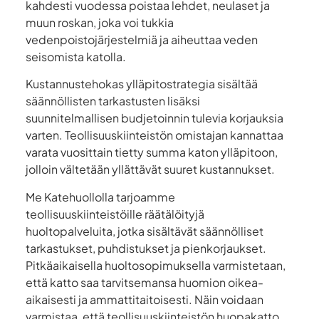
kahdesti vuodessa poistaa lehdet, neulaset ja
muun roskan, joka voi tukkia
vedenpoistojärjestelmiä ja aiheuttaa veden
seisomista katolla.
Kustannustehokas ylläpitostrategia sisältää
säännöllisten tarkastusten lisäksi
suunnitelmallisen budjetoinnin tulevia korjauksia
varten. Teollisuuskiinteistön omistajan kannattaa
varata vuosittain tietty summa katon ylläpitoon,
jolloin vältetään yllättävät suuret kustannukset.
Me Katehuollolla tarjoamme
teollisuuskiinteistöille räätälöityjä
huoltopalveluita, jotka sisältävät säännölliset
tarkastukset, puhdistukset ja pienkorjaukset.
Pitkäaikaisella huoltosopimuksella varmistetaan,
että katto saa tarvitsemansa huomion oikea-
aikaisesti ja ammattitaitoisesti. Näin voidaan
varmistaa, että teollisuuskiinteistön huopakatto