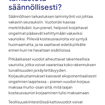
säännöllisesti?
Säännöllisen tarkastuksen laiminlyönti voi johtaa
vakaviin seurauksiin. Vuotoriski kasvaa
merkittävästi, kun pienet, helposti korjattavat
ongelmat pääsevät kehittymään vakaviksi
vaurioiksi. Piileviä kosteusvaurioita voi syntyä
huomaamatta, ja ne saattavat edetä pitkälle
ennen kuin ne havaitaan sisätiloissa.
Pitkäaikaiset vuodot aiheuttavat rakenteellisia
vaurioita, jotka voivat vaarantaa koko rakennuksen
turvallisuuden ja käytettävyyden.
Korjauskustannukset kasvavat eksponentiaalisesti
ongelmien laajetessa – pienen vuodon korjaus
maksaa murto-osan siitä, mitä laajan
kosteusvaurion korjaaminen tulisi maksamaan.
Teollisuuskiinteistöissä kattovuodot voivat