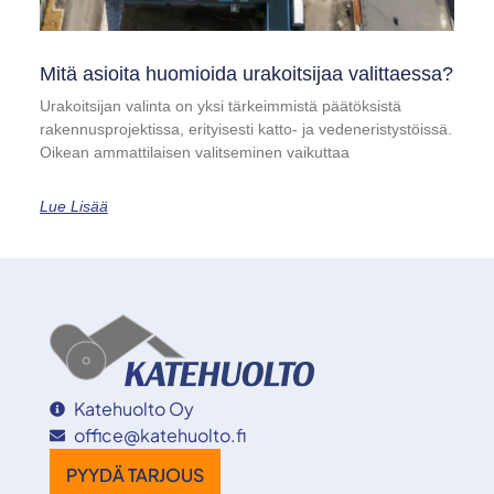
Mitä asioita huomioida urakoitsijaa valittaessa?
Urakoitsijan valinta on yksi tärkeimmistä päätöksistä
rakennusprojektissa, erityisesti katto- ja vedeneristystöissä.
Oikean ammattilaisen valitseminen vaikuttaa
Lue Lisää
Katehuolto Oy
office@katehuolto.fi
PYYDÄ TARJOUS