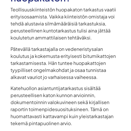
Teollisuuskiinteistön huopakaton tarkastus vaatii
erityisosaamista. Vaikka kiinteistön omistaja voi
tehdä alustavia silmämääräisiä tarkastuksia,
perusteellinen kuntotarkastus tulisi aina jättää
koulutetun ammattilaisen tehtäväksi.
Pätevällä tarkastajalla on vedeneristysalan
koulutus ja kokemusta erityisesti bitumikattojen
tarkastamisesta. Hän tuntee huopakattojen
tyypilliset ongelmakohdat ja osaa tunnistaa
alkavat vauriot jo varhaisessa vaiheessa.
Katehuollon asiantuntijatarkastus sisältää
perusteellisen katon kunnon arvioinnin,
dokumentoinnin valokuvineen sekä kirjallisen
raportin toimenpidesuosituksineen. Tämä on
huomattavasti kattavampi kuin yleistarkastajan
tekemä pintapuolinen arvio.