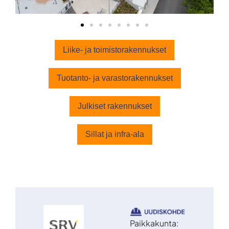
Liike- ja toimistorakennukset
Tuotanto- ja varastorakennukset
Julkiset rakennukset
Sillat ja infra-ala
Paikkakunta: