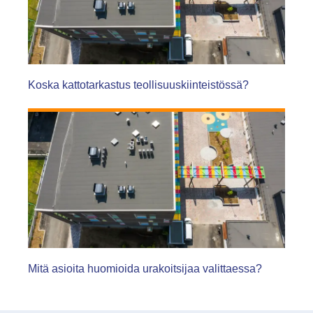
Koska kattotarkastus teollisuuskiinteistössä?
Mitä asioita huomioida urakoitsijaa valittaessa?