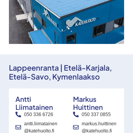
Lappeenranta | Etelä-Karjala,
Etelä-Savo, Kymenlaakso
Antti
Markus
Liimatainen
Huittinen
050 336 6726
050 337 0855
antti.liimatainen
markus.huittinen
@katehuolto.fi
@katehuolto.fi