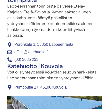
Lappeenrannan toimipiste palvelee Etelä-
Karjalan, Etelä-Savon ja Kymenlaakson alueen
asiakkaita. Voit kääntyä paikallisten
yhteyshenkilöidemme puoleen kaikissa alueen
hankkeiden ja työmaiden arkeen liittyvissä
asioissa.
Poronkatu 1, 53850 Lappeenranta
office@katehuolto.fi
(03) 3635 233
Katehuolto | Kouvola
Voit olla yhteydessä Kouvolan seudun hankkeista
Lappeenrannan toimipisteen yhteyshenkilöihin.
Pumpputie 27, 45100 Kouvola