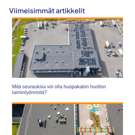
Viimeisimmät artikkelit
Mitä seurauksia voi olla huopakaton huollon
laiminlyönnistä?