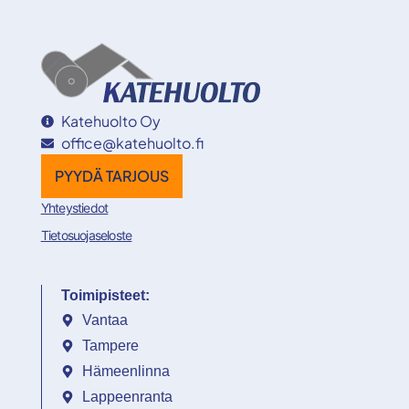
Katehuolto Oy
office@katehuolto.fi
PYYDÄ TARJOUS
Yhteystiedot
Tietosuojaseloste
Toimipisteet:
Vantaa
Tampere
Hämeenlinna
Lappeenranta