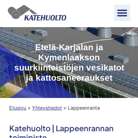
Etelä-Karjalan ja
Kymenlaakson
suurkiinteistöjen vesikatot
ja kattosaneeraukset
Etusivu
»
Yhteystiedot
»
Lappeenranta
Katehuolto | Lappeenrannan
toimipiste