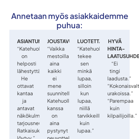
Annetaan myös asiakkaidemme
puhua:
ASIANTUNTIJUUS:
JOUSTAVUUS:
LUOTETTAVUUS:
HYVÄ
“Katehuolto
“Vaikka
“Katehuolto
HINTA-
on
mestoilla
tekee
LAATUSUHDE
helposti
aina
sen
“Ei
lähestyttävä.
kaikki
minkä
tingi
He
ei
lupaa,
laadusta.”
ottavat
mene
silloin
“Kokonaisval
kantaa
suunnitellusti,
kun
urakoissa.”
ja
Katehuollon
lupaa,
“Parempaa
antavat
kanssa
niillä
kuin
näkökulmaa
on
tarvikkeilla
kilpailijoilla.”
tarjousneuvotteluissa.
aina
kuin
Ratkaisukyvykkyyttä
pystynyt
lupaa.”
löytyy.”
neuvottelemaan