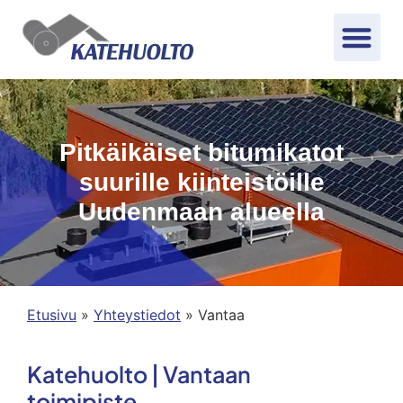
Pitkäikäiset bitumikatot
suurille kiinteistöille
Uudenmaan alueella
Etusivu
»
Yhteystiedot
»
Vantaa
Katehuolto | Vantaan
toimipiste