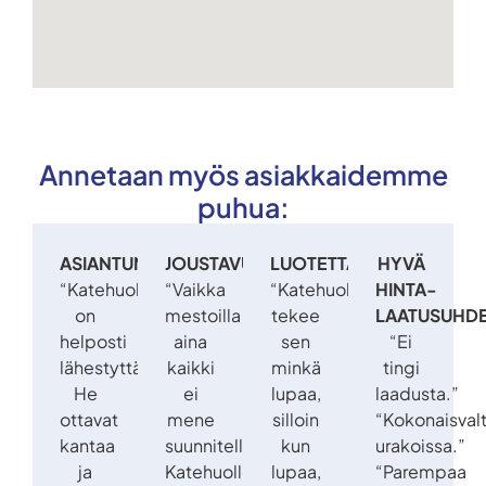
Annetaan myös asiakkaidemme
puhua:
ASIANTUNTIJUUS:
JOUSTAVUUS:
LUOTETTAVUUS:
HYVÄ
“Katehuolto
“Vaikka
“Katehuolto
HINTA-
on
mestoilla
tekee
LAATUSUHDE
helposti
aina
sen
“Ei
lähestyttävä.
kaikki
minkä
tingi
He
ei
lupaa,
laadusta.”
ottavat
mene
silloin
“Kokonaisval
kantaa
suunnitellusti,
kun
urakoissa.”
ja
Katehuollon
lupaa,
“Parempaa