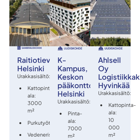
Raitiotievarikko,
K-
Ahlsell
Helsinki
Kampus,
Oy
Keskon
Logistiikka
Urakkasisältö:
pääkonttori,
Hyvinkää
Kattopinta-
Helsinki
Urakkasisältö:
ala:
Urakkasisältö:
3000
Kattopinta-
m²
ala:
Pinta-
10
ala:
Purkutyöt
000
7000
Vedeneristystyöt
m²
m²