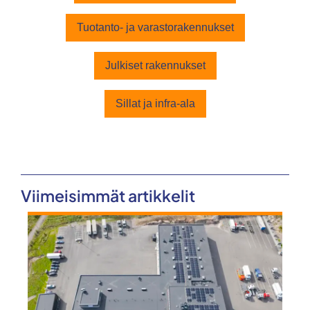
Tuotanto- ja varastorakennukset
Julkiset rakennukset
Sillat ja infra-ala
Viimeisimmät artikkelit