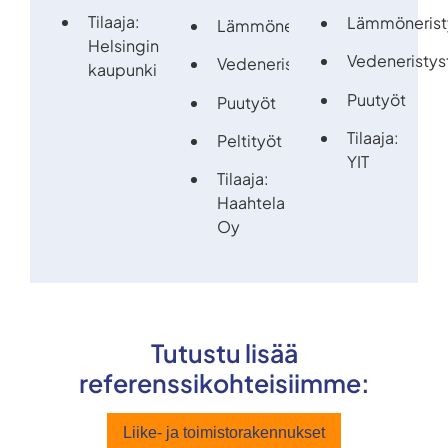
Tilaaja:
Lämmönerist
Lämmöneritystyöt
Helsingin
Vedeneristys
Vedeneristystyöt
kaupunki
Puutyöt
Puutyöt
Tilaaja:
Peltityöt
YIT
Tilaaja:
Haahtela
Oy
Tutustu lisää
referenssikohteisiimme:
Liike- ja toimistorakennukset