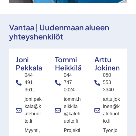
Vantaa | Uudenmaan alueen
yhteyshenkilöt
Joni
Tommi
Arttu
Pekkala
Heikkilä
Jokinen
044
044
050
491
747
553
3611
0024
3340
joni.pek
tommi.h
arttu.jok
kala@k
eikkila
inen@k
atehuol
@kateh
atehuol
to.fi
uolto.fi
to.fi
Myynti,
Projekti
Työnjo