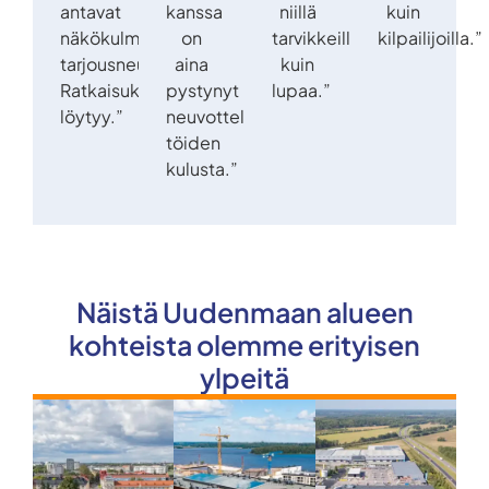
antavat
kanssa
niillä
kuin
näkökulmaa
on
tarvikkeilla
kilpailijoilla.”
tarjousneuvotteluissa.
aina
kuin
Ratkaisukyvykkyyttä
pystynyt
lupaa.”
löytyy.”
neuvottelemaan
töiden
kulusta.”
Näistä Uudenmaan alueen
kohteista olemme erityisen
ylpeitä