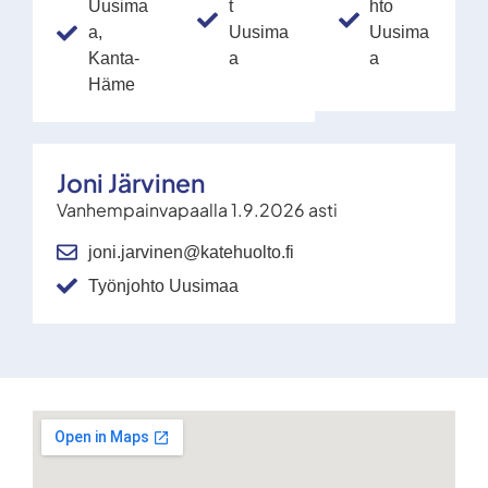
Uusima
t
hto
a,
Uusima
Uusima
Kanta-
a
a
Häme
Joni Järvinen
Vanhempainvapaalla 1.9.2026 asti
joni.jarvinen@katehuolto.fi
Työnjohto Uusimaa