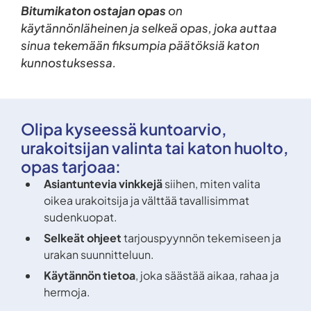
Bitumikaton ostajan opas
on
käytännönläheinen ja selkeä opas, joka auttaa
sinua tekemään fiksumpia päätöksiä katon
kunnostuksessa.
Olipa kyseessä kuntoarvio,
urakoitsijan valinta tai katon huolto,
opas tarjoaa:
Asiantuntevia vinkkejä
siihen, miten valita
oikea urakoitsija ja välttää tavallisimmat
sudenkuopat.
Selkeät ohjeet
tarjouspyynnön tekemiseen ja
urakan suunnitteluun.
Käytännön tietoa
, joka säästää aikaa, rahaa ja
hermoja.