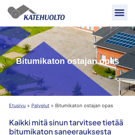
Bitumikaton ostajan opas
Etusivu
»
Palvelut
»
Bitumikaton ostajan opas
Kaikki mitä sinun tarvitsee tietää
bitumikaton saneerauksesta