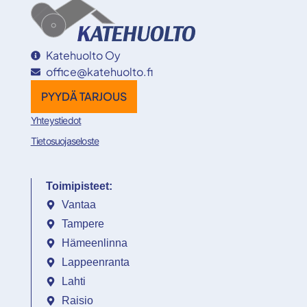
Katehuolto Oy
office@katehuolto.fi
PYYDÄ TARJOUS
Yhteystiedot
Tietosuojaseloste
Toimipisteet:
Vantaa
Tampere
Hämeenlinna
Lappeenranta
Lahti
Raisio