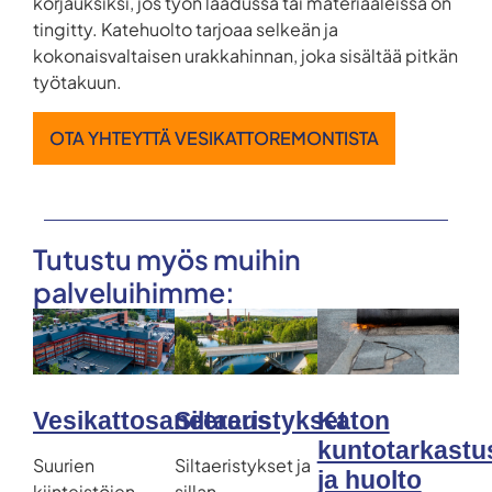
korjauksiksi, jos työn laadussa tai materiaaleissa on
tingitty. Katehuolto tarjoaa selkeän ja
kokonaisvaltaisen urakkahinnan, joka sisältää pitkän
työtakuun.
OTA YHTEYTTÄ VESIKATTOREMONTISTA
Tutustu myös muihin
palveluihimme:
Vesikattosaneeraus
Siltaeristykset
Katon
kuntotarkastu
Suurien
Siltaeristykset ja
ja huolto
kiinteistöjen
sillan