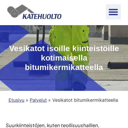
Vesikatot isoille kiinteistöille
kotimaisella
bitumikermikatteella​
Etusivu
»
Palvelut
»
Vesikatot bitumikermikatteella
Suurkiinteistöjen, kuten teollisuushallien,