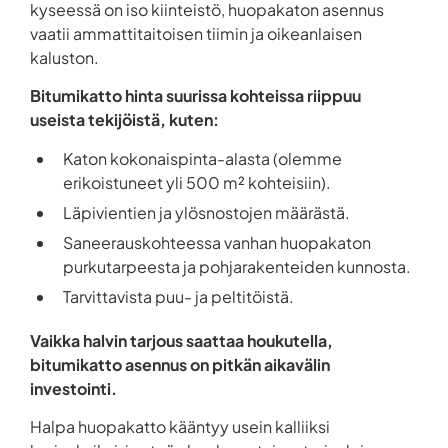
kyseessä on iso kiinteistö, huopakaton asennus
vaatii ammattitaitoisen tiimin ja oikeanlaisen
kaluston.
Bitumikatto hinta suurissa kohteissa riippuu
useista tekijöistä, kuten:
Katon kokonaispinta-alasta (olemme
erikoistuneet yli 500 m² kohteisiin).
Läpivientien ja ylösnostojen määrästä.
Saneerauskohteessa vanhan huopakaton
purkutarpeesta ja pohjarakenteiden kunnosta.
Tarvittavista puu- ja peltitöistä.
Vaikka halvin tarjous saattaa houkutella,
bitumikatto asennus on pitkän aikavälin
investointi.
Halpa huopakatto kääntyy usein kalliiksi