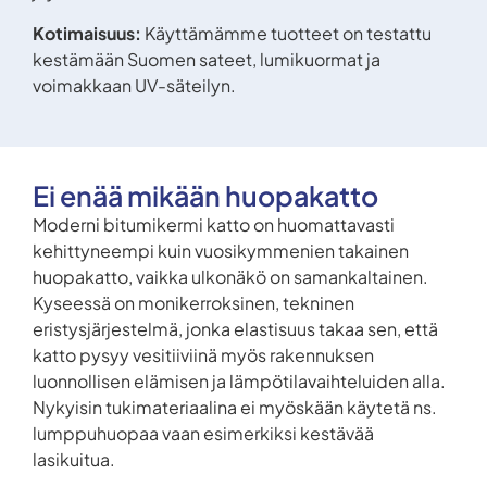
Kotimaisuus:
Käyttämämme tuotteet on testattu
kestämään Suomen sateet, lumikuormat ja
voimakkaan UV-säteilyn.
Ei enää mikään huopakatto
Moderni bitumikermi katto on huomattavasti
kehittyneempi kuin vuosikymmenien takainen
huopakatto, vaikka ulkonäkö on samankaltainen.
Kyseessä on monikerroksinen, tekninen
eristysjärjestelmä, jonka elastisuus takaa sen, että
katto pysyy vesitiiviinä myös rakennuksen
luonnollisen elämisen ja lämpötilavaihteluiden alla.
Nykyisin tukimateriaalina ei myöskään käytetä ns.
lumppuhuopaa vaan esimerkiksi kestävää
lasikuitua.