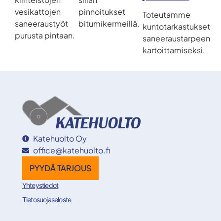
vesikattojen
pinnoitukset
Toteutamme
saneeraustyöt
bitumikermeillä.
kuntotarkastukset
purusta pintaan.
saneeraustarpeen
kartoittamiseksi.
Katehuolto Oy
office@katehuolto.fi
PYYDÄ TARJOUS
Yhteystiedot
Tietosuojaseloste