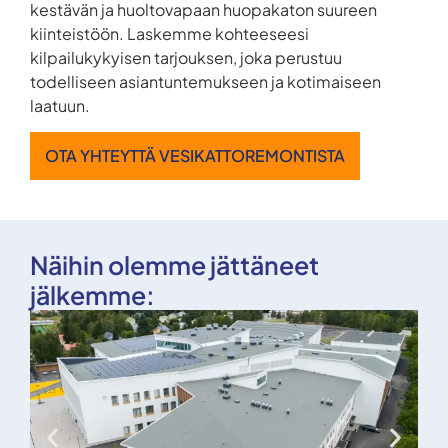
kestävän ja huoltovapaan huopakaton suureen
kiinteistöön. Laskemme kohteeseesi
kilpailukykyisen tarjouksen, joka perustuu
todelliseen asiantuntemukseen ja kotimaiseen
laatuun.
OTA YHTEYTTÄ VESIKATTOREMONTISTA
Näihin olemme jättäneet
jälkemme: