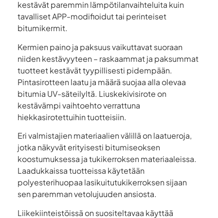
kestävät paremmin lämpötilanvaihteluita kuin
tavalliset APP-modifioidut tai perinteiset
bitumikermit.
Kermien paino ja paksuus vaikuttavat suoraan
niiden kestävyyteen – raskaammat ja paksummat
tuotteet kestävät tyypillisesti pidempään.
Pintasirotteen laatu ja määrä suojaa alla olevaa
bitumia UV-säteilyltä. Liuskekivisirote on
kestävämpi vaihtoehto verrattuna
hiekkasirotettuihin tuotteisiin.
Eri valmistajien materiaalien välillä on laatueroja,
jotka näkyvät erityisesti bitumiseoksen
koostumuksessa ja tukikerroksen materiaaleissa.
Laadukkaissa tuotteissa käytetään
polyesterihuopaa lasikuitutukikerroksen sijaan
sen paremman vetolujuuden ansiosta.
Liikekiinteistöissä on suositeltavaa käyttää