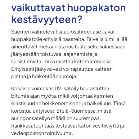
vaikuttavat huopakaton
kestävyyteen?
Suomen vaihtelevat sääolosuhteet asettavat
huopakatolle erityisiä haasteita. Talvella lumi ja jää
aiheuttavat mekaanista rasitusta sekä sulaessaan
jäätyessään toistuvaa laajenemista ja
supistumista, mikä rasittaa katemateriaalia.
Erityisesti jäätyvä vesi voi rapauttaa katteen
pintaa ja heikentää saumoja.
Kesäisin voimakas UV-säteily haurastuttaa
bitumia ajan myötä, mikä voi johtaa kermien
elastisuuden heikkenemiseen ja halkeiluun. Tämä
korostuu erityisesti Etelä-Suomessa, missä
auringonsäteilyn määrä on suurempaa.
Rankkasateet taas testaavat katon vesitiiviyttä ja
vedenpoiston toimivuutta.