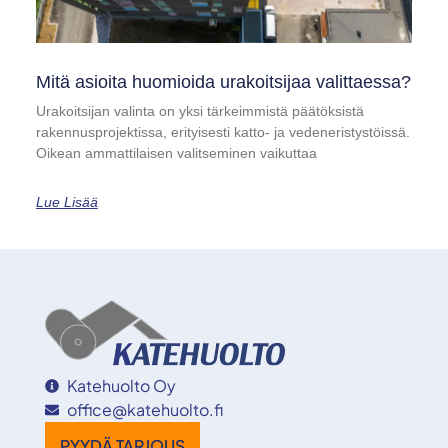
Mitä asioita huomioida urakoitsijaa valittaessa?
Urakoitsijan valinta on yksi tärkeimmistä päätöksistä
rakennusprojektissa, erityisesti katto- ja vedeneristystöissä.
Oikean ammattilaisen valitseminen vaikuttaa
Lue Lisää
Katehuolto Oy
office@katehuolto.fi
PYYDÄ TARJOUS