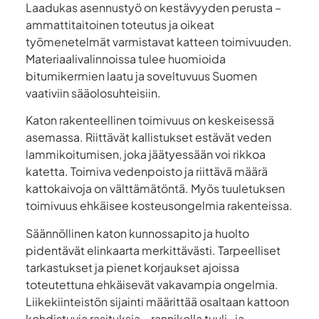
Laadukas asennustyö on kestävyyden perusta –
ammattitaitoinen toteutus ja oikeat
työmenetelmät varmistavat katteen toimivuuden.
Materiaalivalinnoissa tulee huomioida
bitumikermien laatu ja soveltuvuus Suomen
vaativiin sääolosuhteisiin.
Katon rakenteellinen toimivuus on keskeisessä
asemassa. Riittävät kallistukset estävät veden
lammikoitumisen, joka jäätyessään voi rikkoa
katetta. Toimiva vedenpoisto ja riittävä määrä
kattokaivoja on välttämätöntä. Myös tuuletuksen
toimivuus ehkäisee kosteusongelmia rakenteissa.
Säännöllinen katon kunnossapito ja huolto
pidentävät elinkaarta merkittävästi. Tarpeelliset
tarkastukset ja pienet korjaukset ajoissa
toteutettuna ehkäisevät vakavampia ongelmia.
Liikekiinteistön sijainti määrittää osaltaan kattoon
kohdistuvia rasituksia – rannikolla tuuli- ja