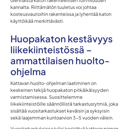
olennaista katon rakenteellisen toimivuuden
kannalta. Riittämätön tuuletus voi johtaa
kosteusvaurioihin rakenteissa ja lyhentää katon
käyttöikää merkittävästi.
Huopakaton kestävyys
liikekiinteistössä –
ammattilaisen huolto-
ohjelma
Kattavan huolto-ohjelman laatiminen on
keskeinen tekijä huopakaton pitkäikäisyyden
varmistamisessa. Suosittelemme
liikekiinteistöille säännöllistä tarkastusrytmiä, joka
sisältää vuositarkastukset keväisin ja syksyisin
sekä laajemman kuntoarvion 3-5 vuoden välein.
Vuositarkastuksissa tulisi keskittyä katteen pinnan