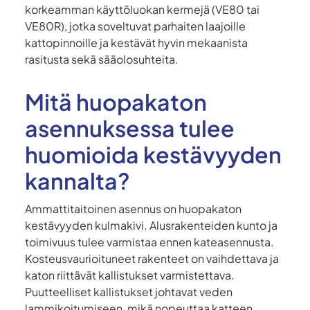
korkeamman käyttöluokan kermejä (VE80 tai
VE80R), jotka soveltuvat parhaiten laajoille
kattopinnoille ja kestävät hyvin mekaanista
rasitusta sekä sääolosuhteita.
Mitä huopakaton
asennuksessa tulee
huomioida kestävyyden
kannalta?
Ammattitaitoinen asennus on huopakaton
kestävyyden kulmakivi. Alusrakenteiden kunto ja
toimivuus tulee varmistaa ennen kateasennusta.
Kosteusvaurioituneet rakenteet on vaihdettava ja
katon riittävät kallistukset varmistettava.
Puutteelliset kallistukset johtavat veden
lammikoitumiseen, mikä nopeuttaa katteen