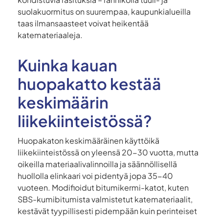
suolakuormitus on suurempaa, kaupunkialueilla
taas ilmansaasteet voivat heikentää
katemateriaaleja.
Kuinka kauan
huopakatto kestää
keskimäärin
liikekiinteistössä?
Huopakaton keskimääräinen käyttöikä
liikekiinteistössä on yleensä 20-30 vuotta, mutta
oikeilla materiaalivalinnoilla ja säännöllisellä
huollolla elinkaari voi pidentyä jopa 35-40
vuoteen. Modifioidut bitumikermi-katot, kuten
SBS-kumibitumista valmistetut katemateriaalit,
kestävät tyypillisesti pidempään kuin perinteiset