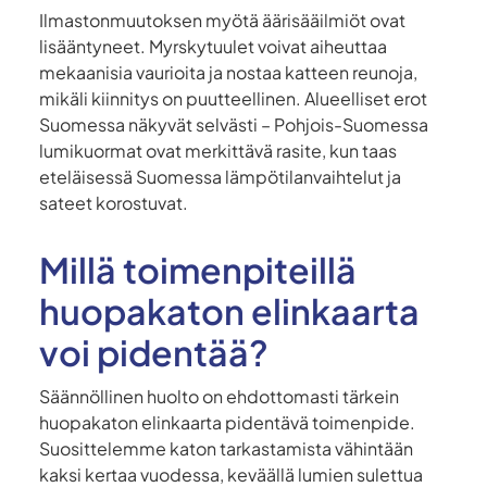
Ilmastonmuutoksen myötä äärisääilmiöt ovat
lisääntyneet. Myrskytuulet voivat aiheuttaa
mekaanisia vaurioita ja nostaa katteen reunoja,
mikäli kiinnitys on puutteellinen. Alueelliset erot
Suomessa näkyvät selvästi – Pohjois-Suomessa
lumikuormat ovat merkittävä rasite, kun taas
eteläisessä Suomessa lämpötilanvaihtelut ja
sateet korostuvat.
Millä toimenpiteillä
huopakaton elinkaarta
voi pidentää?
Säännöllinen huolto on ehdottomasti tärkein
huopakaton elinkaarta pidentävä toimenpide.
Suosittelemme katon tarkastamista vähintään
kaksi kertaa vuodessa, keväällä lumien sulettua