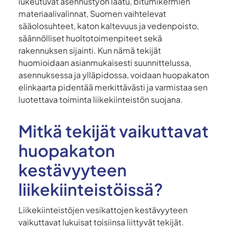
lukeutuvat asennustyön laatu, bitumikermien
materiaalivalinnat, Suomen vaihtelevat
sääolosuhteet, katon kaltevuus ja vedenpoisto,
säännölliset huoltotoimenpiteet sekä
rakennuksen sijainti. Kun nämä tekijät
huomioidaan asianmukaisesti suunnittelussa,
asennuksessa ja ylläpidossa, voidaan huopakaton
elinkaarta pidentää merkittävästi ja varmistaa sen
luotettava toiminta liikekiinteistön suojana.
Mitkä tekijät vaikuttavat
huopakaton
kestävyyteen
liikekiinteistöissä?
Liikekiinteistöjen vesikattojen kestävyyteen
vaikuttavat lukuisat toisiinsa liittyvät tekijät.