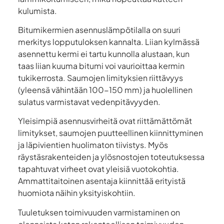
kulumista.
Bitumikermien asennuslämpötilalla on suuri
merkitys lopputuloksen kannalta. Liian kylmässä
asennettu kermi ei tartu kunnolla alustaan, kun
taas liian kuuma bitumi voi vaurioittaa kermin
tukikerrosta. Saumojen limityksien riittävyys
(yleensä vähintään 100-150 mm) ja huolellinen
sulatus varmistavat vedenpitävyyden.
Yleisimpiä asennusvirheitä ovat riittämättömät
limitykset, saumojen puutteellinen kiinnittyminen
ja läpivientien huolimaton tiivistys. Myös
räystäsrakenteiden ja ylösnostojen toteutuksessa
tapahtuvat virheet ovat yleisiä vuotokohtia.
Ammattitaitoinen asentaja kiinnittää erityistä
huomiota näihin yksityiskohtiin.
Tuuletuksen toimivuuden varmistaminen on