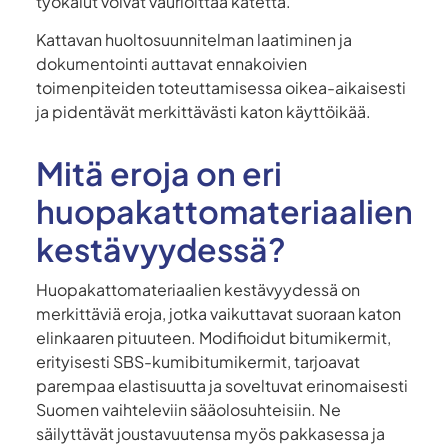
työkalut voivat vaurioittaa katetta.
Kattavan huoltosuunnitelman laatiminen ja
dokumentointi auttavat ennakoivien
toimenpiteiden toteuttamisessa oikea-aikaisesti
ja pidentävät merkittävästi katon käyttöikää.
Mitä eroja on eri
huopakattomateriaalien
kestävyydessä?
Huopakattomateriaalien kestävyydessä on
merkittäviä eroja, jotka vaikuttavat suoraan katon
elinkaaren pituuteen. Modifioidut bitumikermit,
erityisesti SBS-kumibitumikermit, tarjoavat
parempaa elastisuutta ja soveltuvat erinomaisesti
Suomen vaihteleviin sääolosuhteisiin. Ne
säilyttävät joustavuutensa myös pakkasessa ja