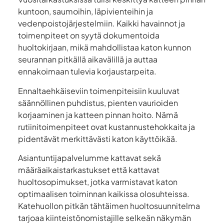
kuntoon, saumoihin, läpivienteihin ja
vedenpoistojärjestelmiin. Kaikki havainnot ja
toimenpiteet on syytä dokumentoida
huoltokirjaan, mikä mahdollistaa katon kunnon
seurannan pitkällä aikavälillä ja auttaa
ennakoimaan tulevia korjaustarpeita.
Ennaltaehkäiseviin toimenpiteisiin kuuluvat
säännöllinen puhdistus, pienten vaurioiden
korjaaminen ja katteen pinnan hoito. Nämä
rutiinitoimenpiteet ovat kustannustehokkaita ja
pidentävät merkittävästi katon käyttöikää.
Asiantuntijapalvelumme kattavat sekä
määräaikaistarkastukset että kattavat
huoltosopimukset, jotka varmistavat katon
optimaalisen toiminnan kaikissa olosuhteissa.
Katehuollon pitkän tähtäimen huoltosuunnitelma
tarjoaa kiinteistönomistajille selkeän näkymän