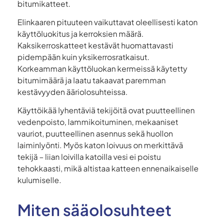
bitumikatteet.
Elinkaaren pituuteen vaikuttavat oleellisesti katon
käyttöluokitus ja kerroksien määrä.
Kaksikerroskatteet kestävät huomattavasti
pidempään kuin yksikerrosratkaisut.
Korkeamman käyttöluokan kermeissä käytetty
bitumimäärä ja laatu takaavat paremman
kestävyyden ääriolosuhteissa.
Käyttöikää lyhentäviä tekijöitä ovat puutteellinen
vedenpoisto, lammikoituminen, mekaaniset
vauriot, puutteellinen asennus sekä huollon
laiminlyönti. Myös katon loivuus on merkittävä
tekijä – liian loivilla katoilla vesi ei poistu
tehokkaasti, mikä altistaa katteen ennenaikaiselle
kulumiselle.
Miten sääolosuhteet