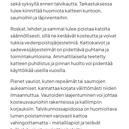
sekä syksyllä ennen talvikautta. Tarkastuksessa
tulee kiinnittää huomiota katteen kuntoon,
saumoihin ja läpivienteihin.
Roskat, lehdet ja sammal tulee poistaa katolta
säännöllisesti, sillä ne keräävät kosteutta ja voivat
tukkia vedenpoistojärjestelmiä. Kattokaivot ja
sadevesijärjestelmät on pidettävä puhtaina ja
toimintakuntoisina. Ammattilaisella teetetty
katteen puhdistus ja pinnan huolto voi pidentää
käyttöikää useilla vuosilla.
Pienet vauriot, kuten repeämät tai saumojen
aukeamiset, kannattaa korjata välittömästi niiden
ilmaannuttua. Vaurioiden laajentuminen voi johtaa
kosteusvaurioihin rakenteissa ja kalliimpiin
korjauksiin. Talvikunnossapidossa on huomioitava
lumen poistaminen varovasti kattoa
vahingoittamatta – metallilapiot ja terävät