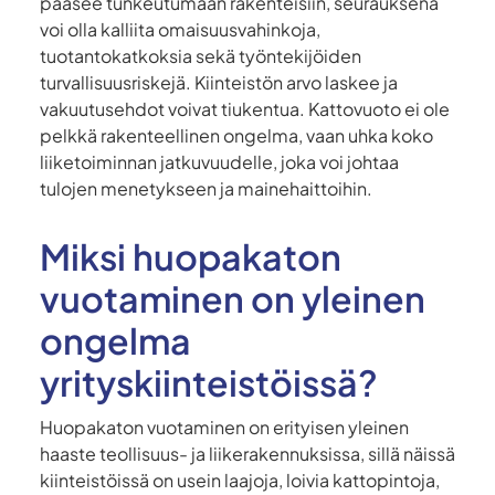
pääsee tunkeutumaan rakenteisiin, seurauksena
voi olla kalliita omaisuusvahinkoja,
tuotantokatkoksia sekä työntekijöiden
turvallisuusriskejä. Kiinteistön arvo laskee ja
vakuutusehdot voivat tiukentua. Kattovuoto ei ole
pelkkä rakenteellinen ongelma, vaan uhka koko
liiketoiminnan jatkuvuudelle, joka voi johtaa
tulojen menetykseen ja mainehaittoihin.
Miksi huopakaton
vuotaminen on yleinen
ongelma
yrityskiinteistöissä?
Huopakaton vuotaminen on erityisen yleinen
haaste teollisuus- ja liikerakennuksissa, sillä näissä
kiinteistöissä on usein laajoja, loivia kattopintoja,