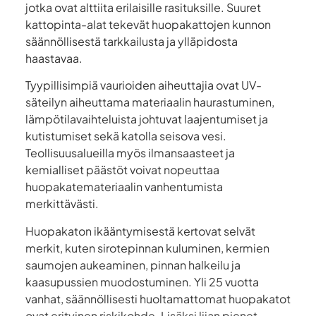
jotka ovat alttiita erilaisille rasituksille. Suuret
kattopinta-alat tekevät huopakattojen kunnon
säännöllisestä tarkkailusta ja ylläpidosta
haastavaa.
Tyypillisimpiä vaurioiden aiheuttajia ovat UV-
säteilyn aiheuttama materiaalin haurastuminen,
lämpötilavaihteluista johtuvat laajentumiset ja
kutistumiset sekä katolla seisova vesi.
Teollisuusalueilla myös ilmansaasteet ja
kemialliset päästöt voivat nopeuttaa
huopakatemateriaalin vanhentumista
merkittävästi.
Huopakaton ikääntymisestä kertovat selvät
merkit, kuten sirotepinnan kuluminen, kermien
saumojen aukeaminen, pinnan halkeilu ja
kaasupussien muodostuminen. Yli 25 vuotta
vanhat, säännöllisesti huoltamattomat huopakatot
ovat erityinen riskikohde. Lisäksi liian pienet