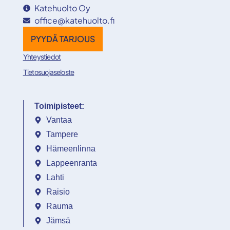
Katehuolto Oy
office@katehuolto.fi
PYYDÄ TARJOUS
Yhteystiedot
Tietosuojaseloste
Toimipisteet:
Vantaa
Tampere
Hämeenlinna
Lappeenranta
Lahti
Raisio
Rauma
Jämsä