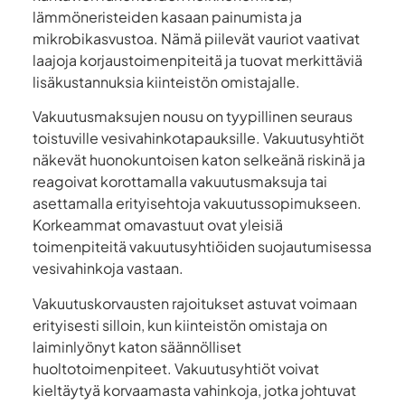
lämmöneristeiden kasaan painumista ja
mikrobikasvustoa. Nämä piilevät vauriot vaativat
laajoja korjaustoimenpiteitä ja tuovat merkittäviä
lisäkustannuksia kiinteistön omistajalle.
Vakuutusmaksujen nousu on tyypillinen seuraus
toistuville vesivahinkotapauksille. Vakuutusyhtiöt
näkevät huonokuntoisen katon selkeänä riskinä ja
reagoivat korottamalla vakuutusmaksuja tai
asettamalla erityisehtoja vakuutussopimukseen.
Korkeammat omavastuut ovat yleisiä
toimenpiteitä vakuutusyhtiöiden suojautumisessa
vesivahinkoja vastaan.
Vakuutuskorvausten rajoitukset astuvat voimaan
erityisesti silloin, kun kiinteistön omistaja on
laiminlyönyt katon säännölliset
huoltotoimenpiteet. Vakuutusyhtiöt voivat
kieltäytyä korvaamasta vahinkoja, jotka johtuvat