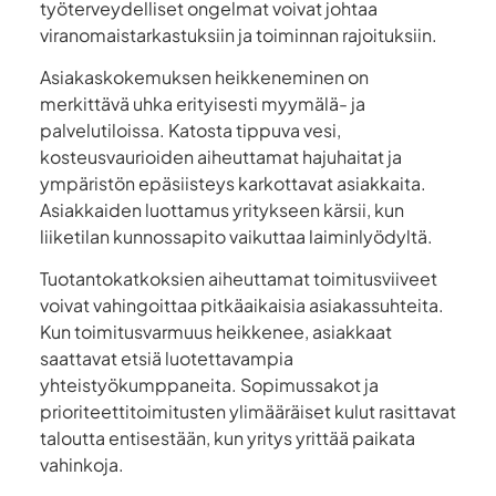
työterveydelliset ongelmat voivat johtaa
viranomaistarkastuksiin ja toiminnan rajoituksiin.
Asiakaskokemuksen heikkeneminen on
merkittävä uhka erityisesti myymälä- ja
palvelutiloissa. Katosta tippuva vesi,
kosteusvaurioiden aiheuttamat hajuhaitat ja
ympäristön epäsiisteys karkottavat asiakkaita.
Asiakkaiden luottamus yritykseen kärsii, kun
liiketilan kunnossapito vaikuttaa laiminlyödyltä.
Tuotantokatkoksien aiheuttamat toimitusviiveet
voivat vahingoittaa pitkäaikaisia asiakassuhteita.
Kun toimitusvarmuus heikkenee, asiakkaat
saattavat etsiä luotettavampia
yhteistyökumppaneita. Sopimussakot ja
prioriteettitoimitusten ylimääräiset kulut rasittavat
taloutta entisestään, kun yritys yrittää paikata
vahinkoja.