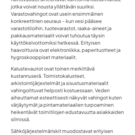
jotka voivat nousta yllättävän suuriksi.
Varastovahingot ovat usein ensimmäinen
konkreettinen seuraus – kun vesi pääsee
varastotiloihin, tuotevarastot, raaka-aineet ja
pakkausmateriaalit voivat tuhoutua täysin
käyttökelvottomiksi hetkessä. Erityisen
haavoittuvia ovat elektroniikka, paperituotteet ja
hygroskooppiset materiaalit.
Kalustevauriot ovat toinen merkittävä
kustannuserä. Toimistokalusteet,
arkistointijärjestelmät ja sisustusmateriaalit
vahingoittuvat helposti kostuessaan. Veden
aiheuttamat esteettisesti näkyvät vahingot kuten
värjäytymät ja pintamateriaalien turpoaminen
heikentävät toimitilojen edustavuutta asiakkaiden
silmissä.
Sähköjärjestelmäriskit muodostavat erityisen