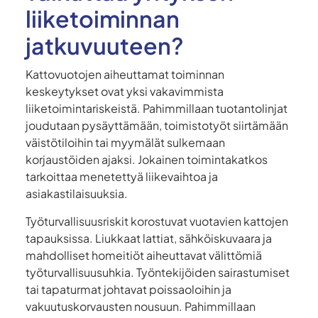
liiketoiminnan
jatkuvuuteen?
Kattovuotojen aiheuttamat toiminnan
keskeytykset ovat yksi vakavimmista
liiketoimintariskeistä. Pahimmillaan tuotantolinjat
joudutaan pysäyttämään, toimistotyöt siirtämään
väistötiloihin tai myymälät sulkemaan
korjaustöiden ajaksi. Jokainen toimintakatkos
tarkoittaa menetettyä liikevaihtoa ja
asiakastilaisuuksia.
Työturvallisuusriskit korostuvat vuotavien kattojen
tapauksissa. Liukkaat lattiat, sähköiskuvaara ja
mahdolliset homeitiöt aiheuttavat välittömiä
työturvallisuusuhkia. Työntekijöiden sairastumiset
tai tapaturmat johtavat poissaoloihin ja
vakuutuskorvausten nousuun. Pahimmillaan