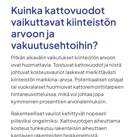
Kuinka kattovuodot
vaikuttavat kiinteistön
arvoon ja
vakuutusehtoihin?
Pitkän aikavälin vaikutukset kiinteistön arvoon
ovat huomattavia. Toistuvat kattovuodot ja niistä
johtuvat kosteusvauriot laskevat merkittävästi
kiinteistön markkina-arvoa. Potentiaaliset ostajat
tai vuokralaiset huomioivat kattoremonttitarpeen
hintaneuvotteluissa, mikä voi johtaa jopa
kymmenien prosenttien arvonalennuksiin.
Rakenteelliset vauriot kehittyvät nopeasti
piileviksi ongelmiksi. Kattovuotojen aiheuttama
kosteus tunkeutuu rakenteisiin aiheuttaen
kantavien rakenteiden heikkenemistä,