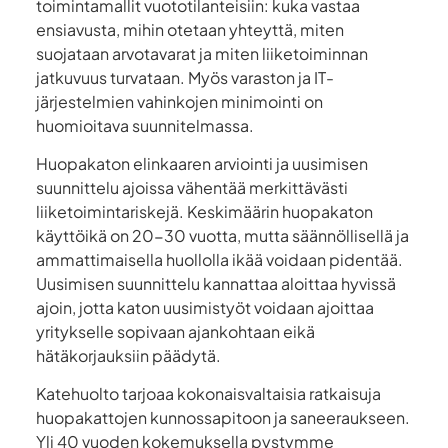
toimintamallit vuototilanteisiin: kuka vastaa
ensiavusta, mihin otetaan yhteyttä, miten
suojataan arvotavarat ja miten liiketoiminnan
jatkuvuus turvataan. Myös varaston ja IT-
järjestelmien vahinkojen minimointi on
huomioitava suunnitelmassa.
Huopakaton elinkaaren arviointi ja uusimisen
suunnittelu ajoissa vähentää merkittävästi
liiketoimintariskejä. Keskimäärin huopakaton
käyttöikä on 20-30 vuotta, mutta säännöllisellä ja
ammattimaisella huollolla ikää voidaan pidentää.
Uusimisen suunnittelu kannattaa aloittaa hyvissä
ajoin, jotta katon uusimistyöt voidaan ajoittaa
yritykselle sopivaan ajankohtaan eikä
hätäkorjauksiin päädytä.
Katehuolto tarjoaa kokonaisvaltaisia ratkaisuja
huopakattojen kunnossapitoon ja saneeraukseen.
Yli 40 vuoden kokemuksella pystymme