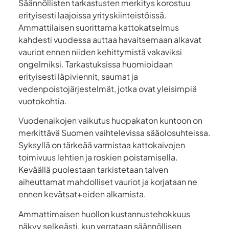
Säännöllisten tarkastusten merkitys korostuu
erityisesti laajoissa yrityskiinteistöissä.
Ammattilaisen suorittama kattokatselmus
kahdesti vuodessa auttaa havaitsemaan alkavat
vauriot ennen niiden kehittymistä vakaviksi
ongelmiksi. Tarkastuksissa huomioidaan
erityisesti läpiviennit, saumat ja
vedenpoistojärjestelmät, jotka ovat yleisimpiä
vuotokohtia.
Vuodenaikojen vaikutus huopakaton kuntoon on
merkittävä Suomen vaihtelevissa sääolosuhteissa.
Syksyllä on tärkeää varmistaa kattokaivojen
toimivuus lehtien ja roskien poistamisella.
Keväällä puolestaan tarkistetaan talven
aiheuttamat mahdolliset vauriot ja korjataan ne
ennen kevätsat+eiden alkamista.
Ammattimaisen huollon kustannustehokkuus
näkyy selkeästi, kun verrataan säännöllisen