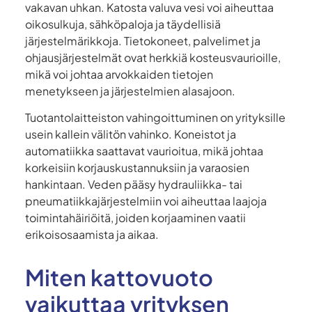
vakavan uhkan. Katosta valuva vesi voi aiheuttaa
oikosulkuja, sähköpaloja ja täydellisiä
järjestelmärikkoja. Tietokoneet, palvelimet ja
ohjausjärjestelmät ovat herkkiä kosteusvaurioille,
mikä voi johtaa arvokkaiden tietojen
menetykseen ja järjestelmien alasajoon.
Tuotantolaitteiston vahingoittuminen on yrityksille
usein kallein välitön vahinko. Koneistot ja
automatiikka saattavat vaurioitua, mikä johtaa
korkeisiin korjauskustannuksiin ja varaosien
hankintaan. Veden pääsy hydrauliikka- tai
pneumatiikkajärjestelmiin voi aiheuttaa laajoja
toimintahäiriöitä, joiden korjaaminen vaatii
erikoisosaamista ja aikaa.
Miten kattovuoto
vaikuttaa yrityksen