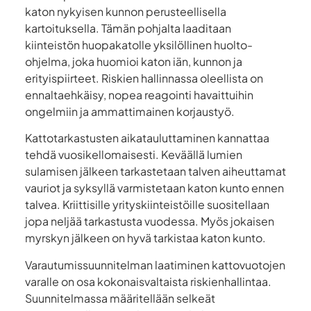
katon nykyisen kunnon perusteellisella
kartoituksella. Tämän pohjalta laaditaan
kiinteistön huopakatolle yksilöllinen huolto-
ohjelma, joka huomioi katon iän, kunnon ja
erityispiirteet. Riskien hallinnassa oleellista on
ennaltaehkäisy, nopea reagointi havaittuihin
ongelmiin ja ammattimainen korjaustyö.
Kattotarkastusten aikatauluttaminen kannattaa
tehdä vuosikellomaisesti. Keväällä lumien
sulamisen jälkeen tarkastetaan talven aiheuttamat
vauriot ja syksyllä varmistetaan katon kunto ennen
talvea. Kriittisille yrityskiinteistöille suositellaan
jopa neljää tarkastusta vuodessa. Myös jokaisen
myrskyn jälkeen on hyvä tarkistaa katon kunto.
Varautumissuunnitelman laatiminen kattovuotojen
varalle on osa kokonaisvaltaista riskienhallintaa.
Suunnitelmassa määritellään selkeät