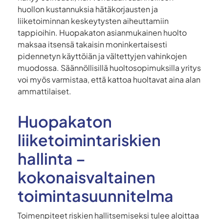
huollon kustannuksia hätäkorjausten ja
liiketoiminnan keskeytysten aiheuttamiin
tappioihin. Huopakaton asianmukainen huolto
maksaa itsensä takaisin moninkertaisesti
pidennetyn käyttöiän ja vältettyjen vahinkojen
muodossa. Säännöllisillä huoltosopimuksilla yritys
voi myös varmistaa, että kattoa huoltavat aina alan
ammattilaiset.
Huopakaton
liiketoimintariskien
hallinta –
kokonaisvaltainen
toimintasuunnitelma
Toimenpiteet riskien hallitsemiseksi tulee aloittaa