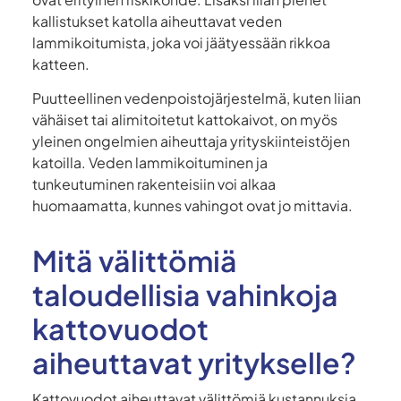
kallistukset katolla aiheuttavat veden
lammikoitumista, joka voi jäätyessään rikkoa
katteen.
Puutteellinen vedenpoistojärjestelmä, kuten liian
vähäiset tai alimitoitetut kattokaivot, on myös
yleinen ongelmien aiheuttaja yrityskiinteistöjen
katoilla. Veden lammikoituminen ja
tunkeutuminen rakenteisiin voi alkaa
huomaamatta, kunnes vahingot ovat jo mittavia.
Mitä välittömiä
taloudellisia vahinkoja
kattovuodot
aiheuttavat yritykselle?
Kattovuodot aiheuttavat välittömiä kustannuksia,