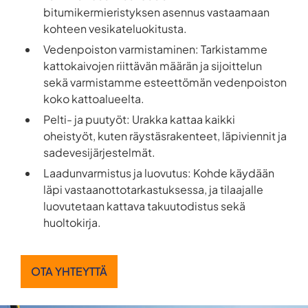
bitumikermieristyksen asennus vastaamaan
kohteen vesikateluokitusta.
Vedenpoiston varmistaminen: Tarkistamme
kattokaivojen riittävän määrän ja sijoittelun
sekä varmistamme esteettömän vedenpoiston
koko kattoalueelta.
Pelti- ja puutyöt: Urakka kattaa kaikki
oheistyöt, kuten räystäsrakenteet, läpiviennit ja
sadevesijärjestelmät.
Laadunvarmistus ja luovutus: Kohde käydään
läpi vastaanottotarkastuksessa, ja tilaajalle
luovutetaan kattava takuutodistus sekä
huoltokirja.
OTA YHTEYTTÄ