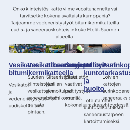
Onko kiinteistösi katto viime vuosituhannelta vai
tarvitsetko kokonaisvaltaista kumppania?
Tarjoamme vedeneristystyöt bitumikermikatteilla
uudis- ja saneerauskohteisiin koko Etelä-Suomen
alueella.
Vesikatot
Vesikattosaneeraus
Siltaeristykset
Suojapellitykset
Katon
Aurinkop
bitumikermikatteella
kuntotarkastu
Suurien
Siltaeristykset
Kiinteistön
Loivien
ja
kiinteistöjen
ja sillan
vaativat
kattojen
Vesikatot
huolto
vesikattojen
pinnoitukset
pellitystyöt
aurinkopanee
ja
saneeraustyöt
bitumikermeillä.
osana
saneerauksi
vedeneristystyöt
Toteutamme
purusta
kokonaisurakkaa.
yhteydessä.
uudiskohteisiin.
kuntotarkastukset
pintaan.
saneeraustarpeen
kartoittamiseksi.