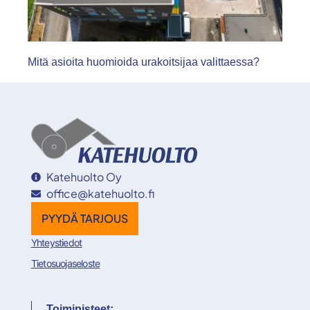
Mitä asioita huomioida urakoitsijaa valittaessa?
Katehuolto Oy
office@katehuolto.fi
PYYDÄ TARJOUS
Yhteystiedot
Tietosuojaseloste
Toimipisteet: