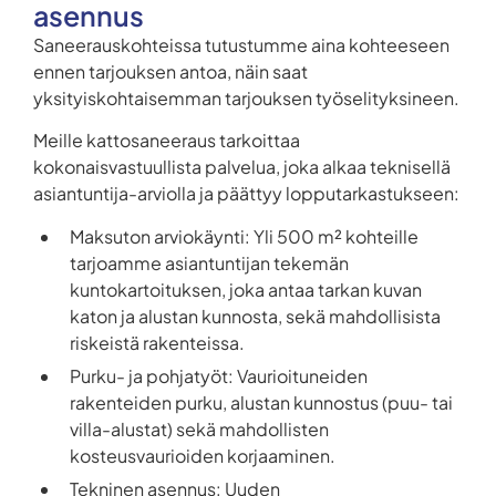
asennus
Saneerauskohteissa tutustumme aina kohteeseen
ennen tarjouksen antoa, näin saat
yksityiskohtaisemman tarjouksen työselityksineen.
Meille kattosaneeraus tarkoittaa
kokonaisvastuullista palvelua, joka alkaa teknisellä
asiantuntija-arviolla ja päättyy lopputarkastukseen:
Maksuton arviokäynti: Yli 500 m² kohteille
tarjoamme asiantuntijan tekemän
kuntokartoituksen, joka antaa tarkan kuvan
katon ja alustan kunnosta, sekä mahdollisista
riskeistä rakenteissa.
Purku- ja pohjatyöt: Vaurioituneiden
rakenteiden purku, alustan kunnostus (puu- tai
villa-alustat) sekä mahdollisten
kosteusvaurioiden korjaaminen.
Tekninen asennus: Uuden