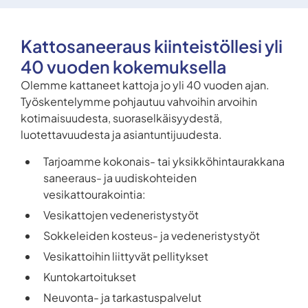
Kattosaneeraus kiinteistöllesi yli
40 vuoden kokemuksella
Olemme kattaneet kattoja jo yli 40 vuoden ajan.
Työskentelymme pohjautuu vahvoihin arvoihin
kotimaisuudesta, suoraselkäisyydestä,
luotettavuudesta ja asiantuntijuudesta.
Tarjoamme kokonais- tai yksikköhintaurakkana
saneeraus- ja uudiskohteiden
vesikattourakointia:
Vesikattojen vedeneristystyöt
Sokkeleiden kosteus- ja vedeneristystyöt
Vesikattoihin liittyvät pellitykset
Kuntokartoitukset
Neuvonta- ja tarkastuspalvelut