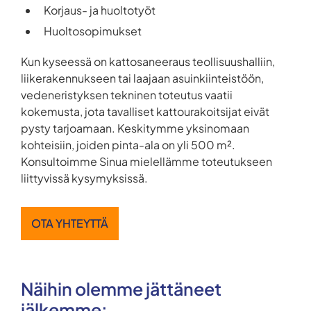
Korjaus- ja huoltotyöt
Huoltosopimukset
Kun kyseessä on kattosaneeraus teollisuushalliin,
liikerakennukseen tai laajaan asuinkiinteistöön,
vedeneristyksen tekninen toteutus vaatii
kokemusta, jota tavalliset kattourakoitsijat eivät
pysty tarjoamaan. Keskitymme yksinomaan
kohteisiin, joiden pinta-ala on yli 500 m².
Konsultoimme Sinua mielellämme toteutukseen
liittyvissä kysymyksissä.
OTA YHTEYTTÄ
Näihin olemme jättäneet
jälkemme: