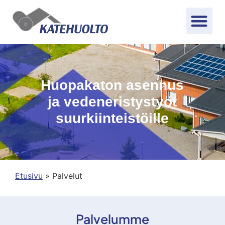
Huopakaton asennus
ja vedeneristystyöt
suurkiinteistöille​​
Etusivu
»
Palvelut
Palvelumme