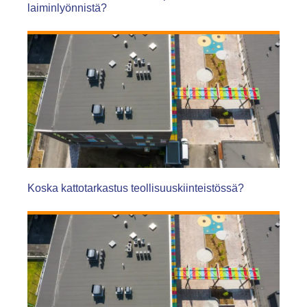
laiminlyönnistä?
Koska kattotarkastus teollisuuskiinteistössä?