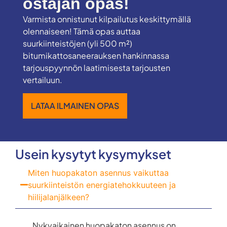
ostajan opas!
Varmista onnistunut kilpailutus keskittymällä
olennaiseen! Tämä opas auttaa
suurkiinteistöjen (yli 500 m²)
bitumikattosaneerauksen hankinnassa
tarjouspyynnön laatimisesta tarjousten
vertailuun.
LATAA ILMAINEN OPAS
Usein kysytyt kysymykset
Miten huopakaton asennus vaikuttaa
suurkiinteistön energiatehokkuuteen ja
hiilijalanjälkeen?
Nykyaikainen huopakaton asennus on