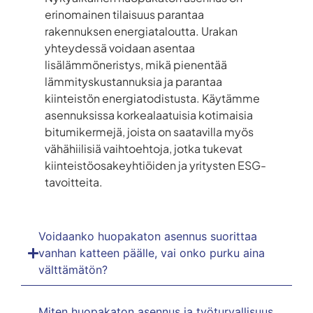
erinomainen tilaisuus parantaa
rakennuksen energiataloutta. Urakan
yhteydessä voidaan asentaa
lisälämmöneristys, mikä pienentää
lämmityskustannuksia ja parantaa
kiinteistön energiatodistusta. Käytämme
asennuksissa korkealaatuisia kotimaisia
bitumikermejä, joista on saatavilla myös
vähähiilisiä vaihtoehtoja, jotka tukevat
kiinteistöosakeyhtiöiden ja yritysten ESG-
tavoitteita.
Voidaanko huopakaton asennus suorittaa
vanhan katteen päälle, vai onko purku aina
välttämätön?
Miten huopakaton asennus ja työturvallisuus