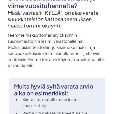
viime vuosituhannelta?
Mikäli vastasit “KYLLÄ”, on aika varata
suurkiinteistön kattosaneerauksen
maksuton arviokäynti!
Teemme maksuttoman arviokäynnin
suurkiinteistöihin (esim. varastohalleihin,
teollisuuskiinteistöihin, julkisiin rakennuksiin ja
kauppakeskuksiin) toimialueellamme sijaitseviin
kohteisiin. Emme tee arviokäyntejä omakotitaloihin
tai mökkeihin.
Muita hyviä syitä varata arvio
aika on esimerkiksi:
Kiinteistön katolle muodostuu
kaasupatteja.
Vanha bitumikate on kovettunut ja