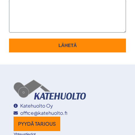
LÄHETÄ
Katehuolto Oy
office@katehuolto.fi
PYYDÄ TARJOUS
Yhteystiedot