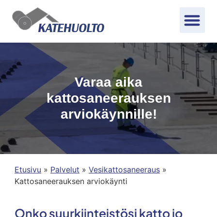
Varaa aika
kattosaneerauksen
arviokäynnille!
Etusivu
»
Palvelut
»
Vesikattosaneeraus
»
Kattosaneerauksen arviokäynti
Onko suurkiinteistösi katto jo