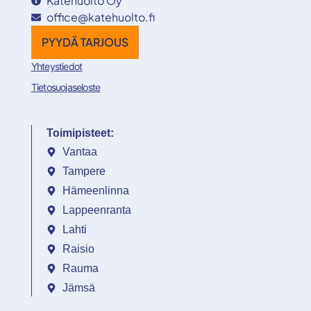
Katehuolto Oy
office@katehuolto.fi
PYYDÄ TARJOUS
Yhteystiedot
Tietosuojaseloste
Toimipisteet:
Vantaa
Tampere
Hämeenlinna
Lappeenranta
Lahti
Raisio
Rauma
Jämsä