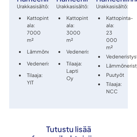
Urakkasisältö:
Urakkasisältö:
Urakkasisältö:
Kattopinta-
Kattopinta-
Kattopinta-
ala:
ala:
ala:
7000
3000
23
m²
m²
000
m²
Lämmöneristystyöt
Vedeneristystyöt
Vedeneristys
Vedeneristystyöt
Tilaaja:
Lämmönerist
Lapti
Puutyöt
Tilaaja:
Oy
YIT
Tilaaja:
NCC
Tutustu lisää