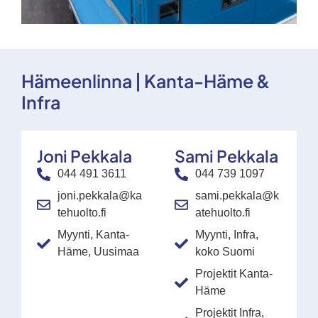
Hämeenlinna | Kanta-Häme &
Infra
Joni Pekkala
Sami Pekkala
044 491 3611
044 739 1097
joni.pekkala@ka
sami.pekkala@k
tehuolto.fi
atehuolto.fi
Myynti, Kanta-
Myynti, Infra,
Häme, Uusimaa
koko Suomi
Projektit Kanta-
Häme
Projektit Infra,