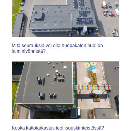
Mitä seurauksia voi olla huopakaton huollon
laiminlyönnistä?
Koska kattotarkastus teollisuuskiinteistössä?