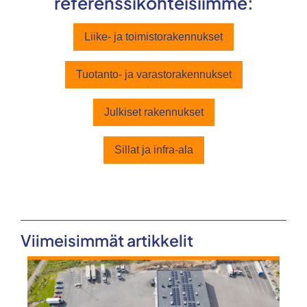
referenssikohteisiimme:
Liike- ja toimistorakennukset
Tuotanto- ja varastorakennukset
Julkiset rakennukset
Sillat ja infra-ala
Viimeisimmät artikkelit