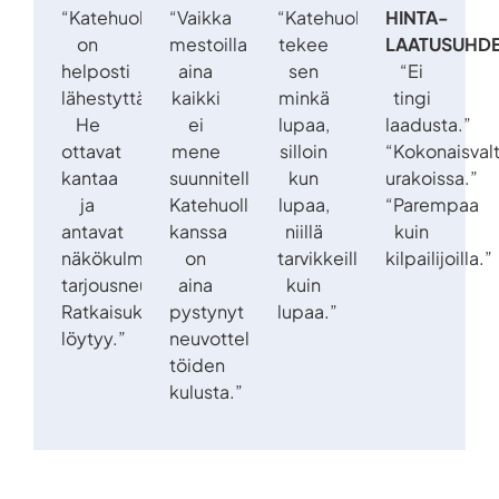
“Katehuolto
“Vaikka
“Katehuolto
HINTA-
on
mestoilla
tekee
LAATUSUHDE
helposti
aina
sen
“Ei
lähestyttävä.
kaikki
minkä
tingi
He
ei
lupaa,
laadusta.”
ottavat
mene
silloin
“Kokonaisval
kantaa
suunnitellusti,
kun
urakoissa.”
ja
Katehuollon
lupaa,
“Parempaa
antavat
kanssa
niillä
kuin
näkökulmaa
on
tarvikkeilla
kilpailijoilla.”
tarjousneuvotteluissa.
aina
kuin
Ratkaisukyvykkyyttä
pystynyt
lupaa.”
löytyy.”
neuvottelemaan
töiden
kulusta.”