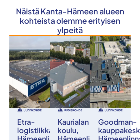
Näistä Kanta-Hämeen alueen
kohteista olemme erityisen
ylpeitä
Etra-
Kaurialan
Goodman-
logistiikkakeskus,
koulu,
kauppakesk
Hämeenlinna
Hämeenlinna
Hämeenlinn