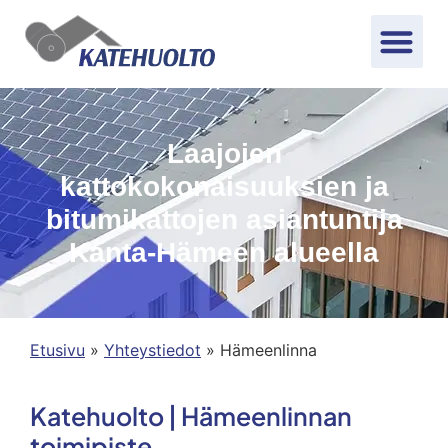
Laajojen
kattokokonaisuuksien ja
bitumikattojen asiantuntija
Kanta-Hämeen alueella
Etusivu
»
Yhteystiedot
»
Hämeenlinna
Katehuolto | Hämeenlinnan
toimipiste