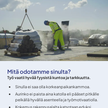
Mitä odotamme sinulta?
Työ vaatii hyvää fyysistä kuntoa ja tarkkuutta.
Sinulla ei saa olla korkeanpaikankammoa.
Aurinko ei paista aina katolla eli pääset pitkälle
pelkällä hyvällä asenteella ja työmotivaatiolla.
Kokemus rakennusalalta katsotaan eduksi.