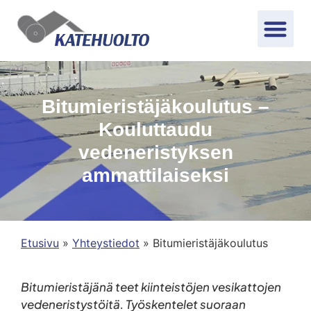
Bitumieristäjäkoulutus –
Kouluttaudu
vedeneristyksen
ammattilaiseksi
Etusivu
»
Yhteystiedot
»
Bitumieristäjäkoulutus
Bitumieristäjänä teet kiinteistöjen vesikattojen
vedeneristystöitä. Työskentelet suoraan