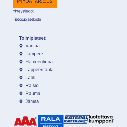
PYYDÄ TARJOUS
Yhteystiedot
Tietosuojaseloste
Toimipisteet:
Vantaa
Tampere
Hämeenlinna
Lappeenranta
Lahti
Raisio
Rauma
Jämsä