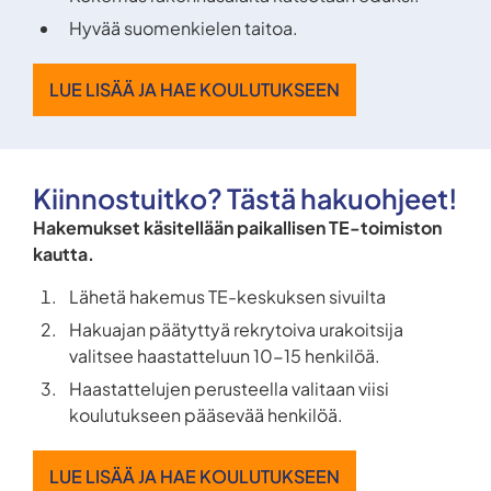
Hyvää suomenkielen taitoa.
LUE LISÄÄ JA HAE KOULUTUKSEEN
Kiinnostuitko? Tästä hakuohjeet!
Hakemukset käsitellään paikallisen TE-toimiston
kautta.
Lähetä hakemus TE-keskuksen sivuilta
Hakuajan päätyttyä rekrytoiva urakoitsija
valitsee haastatteluun 10-15 henkilöä.
Haastattelujen perusteella valitaan viisi
koulutukseen pääsevää henkilöä.
LUE LISÄÄ JA HAE KOULUTUKSEEN