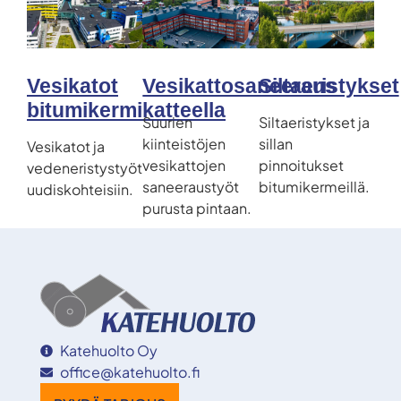
Vesikatot
Vesikattosaneeraus
Siltaeristykset
bitumikermikatteella
Suurien
Siltaeristykset ja
kiinteistöjen
sillan
Vesikatot ja
vesikattojen
pinnoitukset
vedeneristystyöt
saneeraustyöt
bitumikermeillä.
uudiskohteisiin.
purusta pintaan.
Katehuolto Oy
office@katehuolto.fi