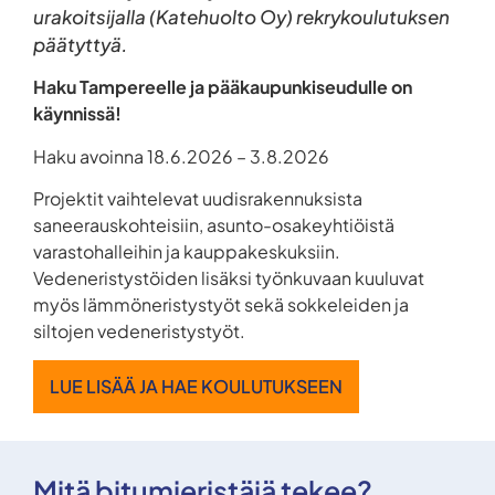
urakoitsijalla (Katehuolto Oy) rekrykoulutuksen
päätyttyä.
Haku Tampereelle ja pääkaupunkiseudulle on
käynnissä!
Haku avoinna 18.6.2026 – 3.8.2026
Projektit vaihtelevat uudisrakennuksista
saneerauskohteisiin, asunto-osakeyhtiöistä
varastohalleihin ja kauppakeskuksiin.
Vedeneristystöiden lisäksi työnkuvaan kuuluvat
myös lämmöneristystyöt sekä sokkeleiden ja
siltojen vedeneristystyöt.
LUE LISÄÄ JA HAE KOULUTUKSEEN
Mitä bitumieristäjä tekee?