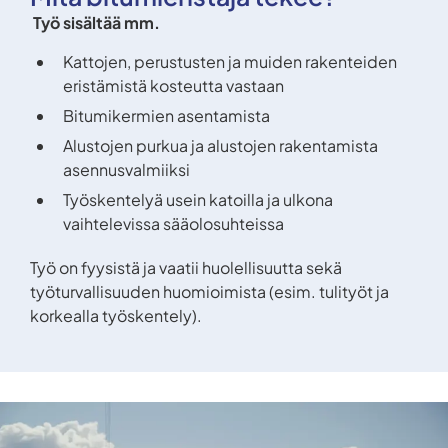
Työ sisältää mm.
Kattojen, perustusten ja muiden rakenteiden
eristämistä kosteutta vastaan
Bitumikermien asentamista
Alustojen purkua ja alustojen rakentamista
asennusvalmiiksi
Työskentelyä usein katoilla ja ulkona
vaihtelevissa sääolosuhteissa
Työ on fyysistä ja vaatii huolellisuutta sekä
työturvallisuuden huomioimista (esim. tulityöt ja
korkealla työskentely).