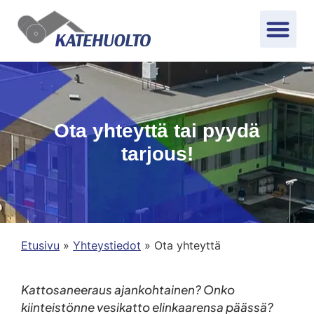
Ota yhteyttä tai pyydä
tarjous!
Etusivu
»
Yhteystiedot
»
Ota yhteyttä
Kattosaneeraus ajankohtainen? Onko
kiinteistönne vesikatto elinkaarensa päässä?