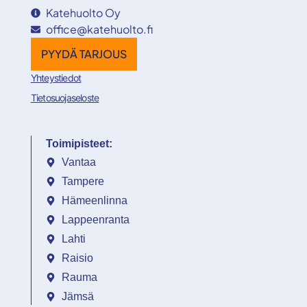
Katehuolto Oy
office@katehuolto.fi
PYYDÄ TARJOUS
Yhteystiedot
Tietosuojaseloste
Toimipisteet:
Vantaa
Tampere
Hämeenlinna
Lappeenranta
Lahti
Raisio
Rauma
Jämsä