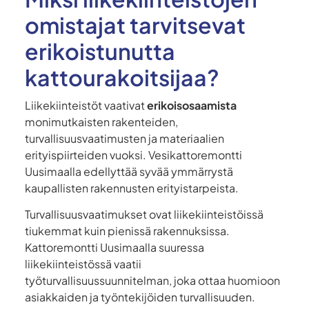
omistajat tarvitsevat
erikoistunutta
kattourakoitsijaa?
Liikekiinteistöt vaativat
erikoisosaamista
monimutkaisten rakenteiden,
turvallisuusvaatimusten ja materiaalien
erityispiirteiden vuoksi. Vesikattoremontti
Uusimaalla edellyttää syvää ymmärrystä
kaupallisten rakennusten erityistarpeista.
Turvallisuusvaatimukset ovat liikekiinteistöissä
tiukemmat kuin pienissä rakennuksissa.
Kattoremontti Uusimaalla suuressa
liikekiinteistössä vaatii
työturvallisuussuunnitelman, joka ottaa huomioon
asiakkaiden ja työntekijöiden turvallisuuden.