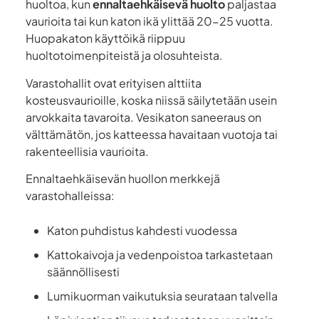
huoltoa, kun
ennaltaehkäisevä huolto
paljastaa
vaurioita tai kun katon ikä ylittää 20-25 vuotta.
Huopakaton käyttöikä riippuu
huoltotoimenpiteistä ja olosuhteista.
Varastohallit ovat erityisen alttiita
kosteusvaurioille, koska niissä säilytetään usein
arvokkaita tavaroita. Vesikaton saneeraus on
välttämätön, jos katteessa havaitaan vuotoja tai
rakenteellisia vaurioita.
Ennaltaehkäisevän huollon merkkejä
varastohalleissa:
Katon puhdistus kahdesti vuodessa
Kattokaivoja ja vedenpoistoa tarkastetaan
säännöllisesti
Lumikuorman vaikutuksia seurataan talvella