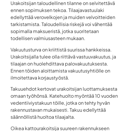
Urakoitsijan taloudellinen tilanne on selvitettävä
ennen sopimuksen tekoa. Tilaajavastuulaki
edellyttää verovelkojen ja muiden velvoitteiden
tarkistamista. Taloudellisia riskejä voi vähentää
sopimalla maksueristä, jotka suoritetaan
todellisen valmiusasteen mukaan.
Vakuutusturva on kriittistä suurissa hankkeissa.
Urakoitsijalla tulee olla riittävä vastuuvakuutus, ja
tilaajan on huolehdittava palovakuutuksesta.
Ennen töiden aloittamista vakuutusyhtiölle on
ilmoitettava korjaustyöstä.
Takuuehdot kertovat urakoitsijan luottamuksesta
omaan työhönsä. Katehuolto myöntää 10 vuoden
vedentiiviystakuun töille, jotka on tehty hyvän
rakennustavan mukaisesti. Takuu edellyttää
säännöllistä huoltoa tilaajalta.
Oikea kattourakoitsija suureen rakennukseen