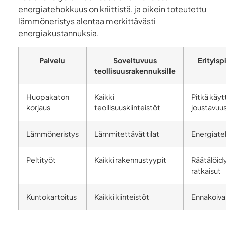
energiatehokkuus on kriittistä, ja oikein toteutettu
lämmöneristys alentaa merkittävästi
energiakustannuksia.
Palvelu
Soveltuvuus
Erityisp
teollisuusrakennuksille
Huopakaton
Kaikki
Pitkä käyt
korjaus
teollisuuskiinteistöt
joustavuu
Lämmöneristys
Lämmitettävät tilat
Energiat
Peltityöt
Kaikki rakennustyypit
Räätälöid
ratkaisut
Kuntokartoitus
Kaikki kiinteistöt
Ennakoiva