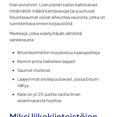
tilan arvioinnin. Liian pienet katon kallistukset,
riittämätön määrä kattokaivoja tai puuttuvat
liikuntasaumat voivat aiheuttaa vaurioita, jotka on
tunnistettava ennen korjaustöitä.
Merkkejä, jotka edellyttävät välitöntä
saneerausta:
Bitumikermeihin muodostuu kaasupatteja
Kermin pinta halkeilee laajasti
Saumat irtoilevat
Laajemmat sirotepuutokset, joissa bitumi
näkyy
Kate on yli 25 vuotta vanha ilman
asianmukaista huoltoa
Miksi liikekiinteistöjen