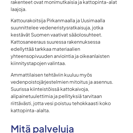
rakenteet ovat monimutkaisia ja kattopinta-alat
laajoja.
Kattourakoitsija Pirkanmaalla ja Uusimaalla
suunnittelee vedeneristysratkaisuja, jotka
kestävät Suomen vaativat sääolosuhteet.
Kattosaneeraus suuressa rakennuksessa
edellyttää tarkkaa materiaalien
yhteensopivuuden arviointia ja oikeanlaisten
kiinnitystapojen valintaa.
Ammattilaisen tehtäviin kuuluu myös
vedenpoistojärjestelmien mitoitus ja asennus.
Suurissa kiinteistöissä kattokaivoja,
alipainetuulettimia ja pellityksiä tarvitaan
riittävästi, jotta vesi poistuu tehokkaasti koko
kattopinta-alalta.
Mitä palveluja