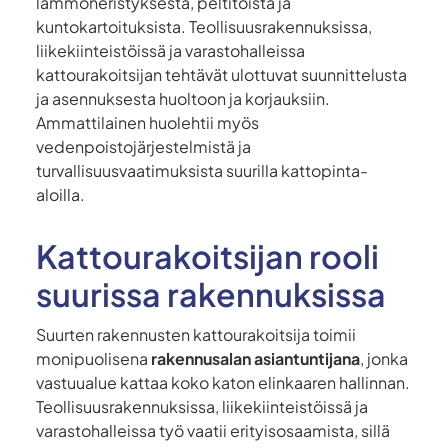
lämmöneristyksestä, peltitöistä ja
kuntokartoituksista. Teollisuusrakennuksissa,
liikekiinteistöissä ja varastohalleissa
kattourakoitsijan tehtävät ulottuvat suunnittelusta
ja asennuksesta huoltoon ja korjauksiin.
Ammattilainen huolehtii myös
vedenpoistojärjestelmistä ja
turvallisuusvaatimuksista suurilla kattopinta-
aloilla.
Kattourakoitsijan rooli
suurissa rakennuksissa
Suurten rakennusten kattourakoitsija toimii
monipuolisena
rakennusalan asiantuntijana
, jonka
vastuualue kattaa koko katon elinkaaren hallinnan.
Teollisuusrakennuksissa, liikekiinteistöissä ja
varastohalleissa työ vaatii erityisosaamista, sillä