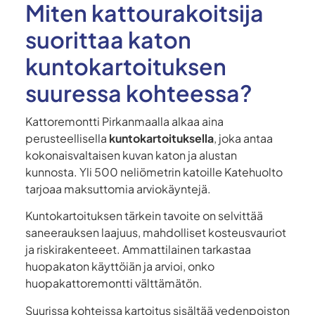
Miten kattourakoitsija
suorittaa katon
kuntokartoituksen
suuressa kohteessa?
Kattoremontti Pirkanmaalla alkaa aina
perusteellisella
kuntokartoituksella
, joka antaa
kokonaisvaltaisen kuvan katon ja alustan
kunnosta. Yli 500 neliömetrin katoille Katehuolto
tarjoaa maksuttomia arviokäyntejä.
Kuntokartoituksen tärkein tavoite on selvittää
saneerauksen laajuus, mahdolliset kosteusvauriot
ja riskirakenteeet. Ammattilainen tarkastaa
huopakaton käyttöiän ja arvioi, onko
huopakattoremontti välttämätön.
Suurissa kohteissa kartoitus sisältää vedenpoiston