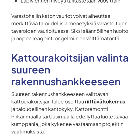
Läpivientien tiiveys tarkastetaan vuosittain
Varastohallin katon vauriot voivat aiheuttaa
merkittäviä taloudellisia menetyksiä varastoitujen
tavaroiden vaurioituessa. Siksi säännöllinen huolto
ja nopea reagointi ongelmiin on välttämätöntä.
Kattourakoitsijan valinta
suureen
rakennushankkeeseen
Suureen rakennushankkeeseen valittavan
kattourakoitsijan tulee osoittaa
riittävä kokemus
ja taloudellinen kantokyky. Kattoremontti
Pirkanmaalla tai Uusimaalla edellyttää luotettavaa
kumppania, joka kykenee vastaamaan projektin
vaatimuksista.