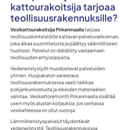
kattourakoitsija tarjoaa
teollisuusrakennuksille?
Vesikattourakoitsija Pirkanmaalla
tarjoaa
teollisuuskiinteistöille kattavan palveluvalikoiman,
joka alkaa suunnittelusta ja päättyy säännölliseen
huoltoon. Palvelut on räätälöity vastaamaan
teollisuuden erityistarpeita.
Vedeneristystyöt muodostavat palveluiden
ytimen. Huopakaton saneeraus
teollisuusrakennuksessa vaatii tarkkaa
pohjankunnostusta ja oikeiden materiaalien
valintaa. Vesikattoremontti Pirkanmaalla sisältää
usein myös alustan korjauksia, jos vanhassa
vesikatteessa on ollut vuotoja.
Lämmöneristyspalvelut täydentävät
vedeneristystä. Teollisuusrakennuksissa