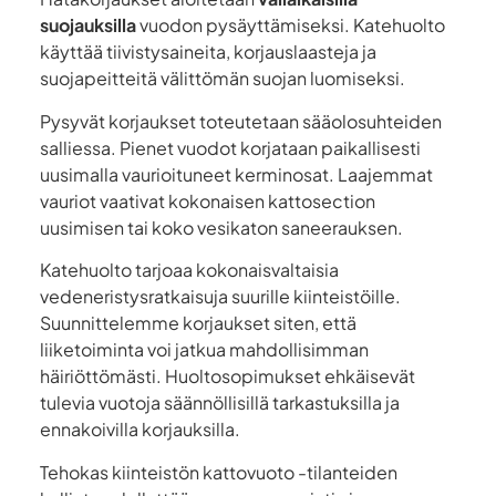
suojauksilla
vuodon pysäyttämiseksi. Katehuolto
käyttää tiivistysaineita, korjauslaasteja ja
suojapeitteitä välittömän suojan luomiseksi.
Pysyvät korjaukset toteutetaan sääolosuhteiden
salliessa. Pienet vuodot korjataan paikallisesti
uusimalla vaurioituneet kerminosat. Laajemmat
vauriot vaativat kokonaisen kattosection
uusimisen tai koko vesikaton saneerauksen.
Katehuolto tarjoaa kokonaisvaltaisia
vedeneristysratkaisuja suurille kiinteistöille.
Suunnittelemme korjaukset siten, että
liiketoiminta voi jatkua mahdollisimman
häiriöttömästi. Huoltosopimukset ehkäisevät
tulevia vuotoja säännöllisillä tarkastuksilla ja
ennakoivilla korjauksilla.
Tehokas kiinteistön kattovuoto -tilanteiden