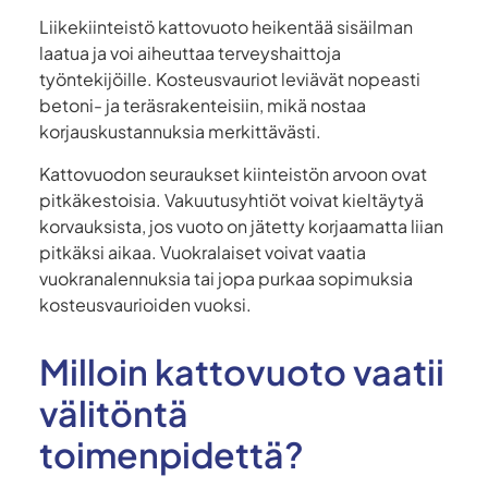
Liikekiinteistö kattovuoto heikentää sisäilman
laatua ja voi aiheuttaa terveyshaittoja
työntekijöille. Kosteusvauriot leviävät nopeasti
betoni- ja teräsrakenteisiin, mikä nostaa
korjauskustannuksia merkittävästi.
Kattovuodon seuraukset kiinteistön arvoon ovat
pitkäkestoisia. Vakuutusyhtiöt voivat kieltäytyä
korvauksista, jos vuoto on jätetty korjaamatta liian
pitkäksi aikaa. Vuokralaiset voivat vaatia
vuokranalennuksia tai jopa purkaa sopimuksia
kosteusvaurioiden vuoksi.
Milloin kattovuoto vaatii
välitöntä
toimenpidettä?