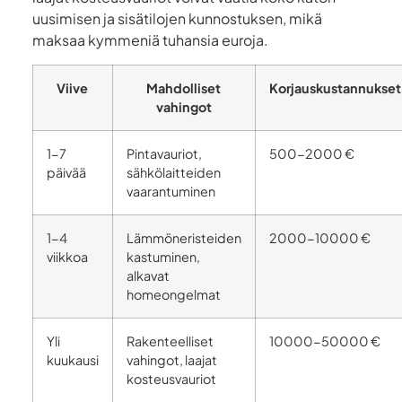
uusimisen ja sisätilojen kunnostuksen, mikä
maksaa kymmeniä tuhansia euroja.
Viive
Mahdolliset
Korjauskustannukset
vahingot
1-7
Pintavauriot,
500-2000 €
päivää
sähkölaitteiden
vaarantuminen
1-4
Lämmöneristeiden
2000-10000 €
viikkoa
kastuminen,
alkavat
homeongelmat
Yli
Rakenteelliset
10000-50000 €
kuukausi
vahingot, laajat
kosteusvauriot