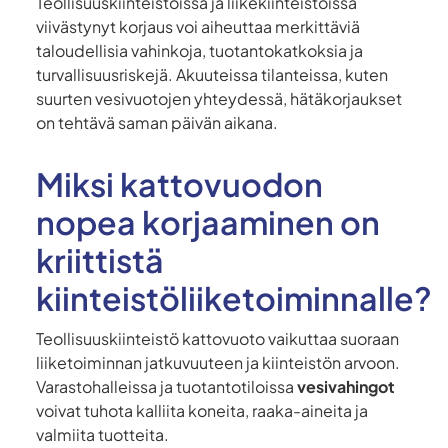
Teollisuuskiinteistöissä ja liikekiinteistöissä
viivästynyt korjaus voi aiheuttaa merkittäviä
taloudellisia vahinkoja, tuotantokatkoksia ja
turvallisuusriskejä. Akuuteissa tilanteissa, kuten
suurten vesivuotojen yhteydessä, hätäkorjaukset
on tehtävä saman päivän aikana.
Miksi kattovuodon
nopea korjaaminen on
kriittistä
kiinteistöliiketoiminnalle?
Teollisuuskiinteistö kattovuoto vaikuttaa suoraan
liiketoiminnan jatkuvuuteen ja kiinteistön arvoon.
Varastohalleissa ja tuotantotiloissa
vesivahingot
voivat tuhota kalliita koneita, raaka-aineita ja
valmiita tuotteita.