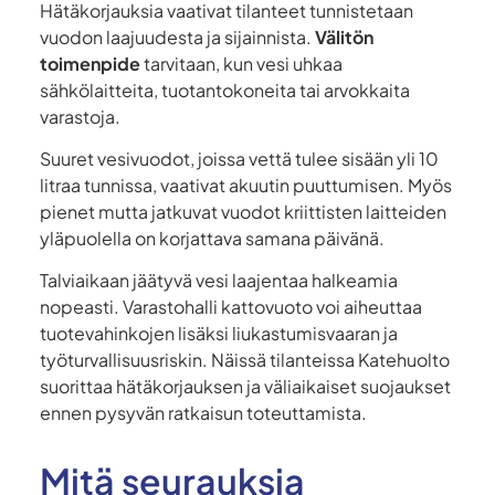
Hätäkorjauksia vaativat tilanteet tunnistetaan
vuodon laajuudesta ja sijainnista.
Välitön
toimenpide
tarvitaan, kun vesi uhkaa
sähkölaitteita, tuotantokoneita tai arvokkaita
varastoja.
Suuret vesivuodot, joissa vettä tulee sisään yli 10
litraa tunnissa, vaativat akuutin puuttumisen. Myös
pienet mutta jatkuvat vuodot kriittisten laitteiden
yläpuolella on korjattava samana päivänä.
Talviaikaan jäätyvä vesi laajentaa halkeamia
nopeasti. Varastohalli kattovuoto voi aiheuttaa
tuotevahinkojen lisäksi liukastumisvaaran ja
työturvallisuusriskin. Näissä tilanteissa Katehuolto
suorittaa hätäkorjauksen ja väliaikaiset suojaukset
ennen pysyvän ratkaisun toteuttamista.
Mitä seurauksia