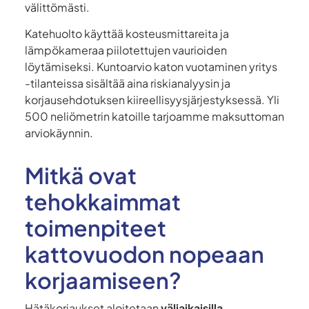
välittömästi.
Katehuolto käyttää kosteusmittareita ja
lämpökameraa piilotettujen vaurioiden
löytämiseksi. Kuntoarvio katon vuotaminen yritys
-tilanteissa sisältää aina riskianalyysin ja
korjausehdotuksen kiireellisyysjärjestyksessä. Yli
500 neliömetrin katoille tarjoamme maksuttoman
arviokäynnin.
Mitkä ovat
tehokkaimmat
toimenpiteet
kattovuodon nopeaan
korjaamiseen?
Hätäkorjaukset aloitetaan
väliaikaisilla