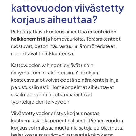
kattovuodon viivästetty
korjaus aiheuttaa?
Pitkään jatkuva kosteus aiheuttaa
rakenteiden
heikkenemistä
ja homevaurioita. Teräsrakenteet
ruostuvat, betoni haurastuu ja lämmöneristeet
menettävät tehokkuutensa.
Kattovuodon vahingot leviävät usein
näkymättömiin rakenteisiin. Yläpohjan
kosteusvauriot voivat edetä seinärakenteisiin ja
perustuksiin asti. Homeongelmat aiheuttavat
sisäilmaongelmia, jotka vaarantavat
työntekijöiden terveyden.
Viivästetty vedeneristys korjaus nostaa
kustannuksia eksponentiaalisesti. Pienen vuodon
korjaus voi maksaa muutamia satoja euroja, mutta
laajat kosteusvauriot voivat vaatia koko katon