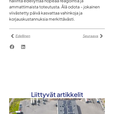
hallinta edellyttää nopeaa reagointia ja
ammattimaista toteutusta. Älä odota – jokainen
viivästetty päivä kasvattaa vahinkoja ja
korjauskustannuksia merkittävästi.
Edellinen
Seuraava
Liittyvät artikkelit