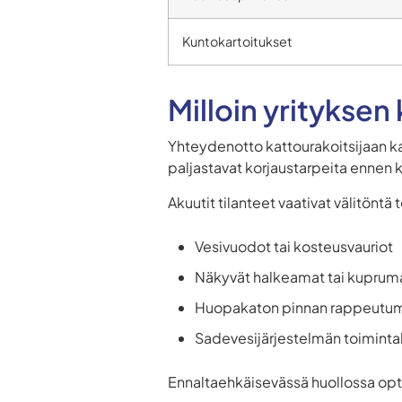
Kuntokartoitukset
Milloin yrityksen
Yhteydenotto kattourakoitsijaan 
paljastavat korjaustarpeita ennen k
Akuutit tilanteet vaativat välitöntä 
Vesivuodot tai kosteusvauriot
Näkyvät halkeamat tai kuprum
Huopakaton pinnan rappeutu
Sadevesijärjestelmän toimintah
Ennaltaehkäisevässä huollossa opt