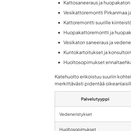
Kattosaneeraus ja huopakaton
Vesikattoremontti Pirkanmaa ja
Kattoremontti suurille kiinteistö
Huopakattoremontti ja huopak
Vesikaton saneeraus ja vedene
Kuntokartoitukset ja konsultoin
Huoltosopimukset ennaltaehk
Katehuolto erikoistuu suuriin kohtei
merkittävästi pidentää oikeanlaisil
Palvelutyyppi
Vedeneristykset
Huoltosopimukset