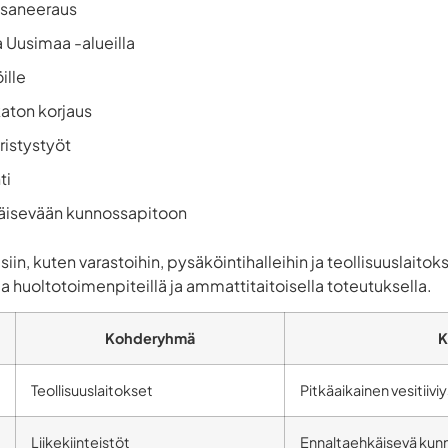
 saneeraus
 Uusimaa -alueilla
ille
aton korjaus
ristystyöt
ti
äisevään kunnossapitoon
siin, kuten varastoihin, pysäköintihalleihin ja teollisuuslait
la huoltotoimenpiteillä ja ammattitaitoisella toteutuksella.
Kohderyhmä
K
Teollisuuslaitokset
Pitkäaikainen vesitiiviy
Liikekiinteistöt
Ennaltaehkäisevä kun