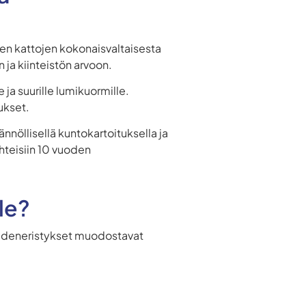
sten kattojen kokonaisvaltaisesta
 ja kiinteistön arvoon.
e ja suurille lumikuormille.
mukset.
ännöllisellä kuntokartoituksella ja
ohteisiin 10 vuoden
lle?
. Vedeneristykset muodostavat