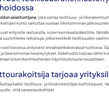
n hoidossa
oidon asiantuntijana
, joka vastaa teollisuus- ja liikerakennu
ä kattojen kunto vaikuttaa suoraan liiketoiminnan jatkuvuuteen
vat erityisille rasituksille, kuten kemikaalipäästöille, tärinäll
ä ja suunnittelee ratkaisuja, jotka kestävät teollisuuden vaati
n rooli korostuu erityisesti ennaltaehkäisevässä huollossa. Sä
et ja liiketoiminnan keskeytykset. Katehuolto tarjoaa näihin k
utetaan bitumikermikatteiden käyttöluokitusta noudattaen.
tourakoitsija tarjoaa yrityksi
kattaa kaikki teollisuus- ja liikekiinteistöjen kattotarpeet
 uudis- että saneerauskohteet.