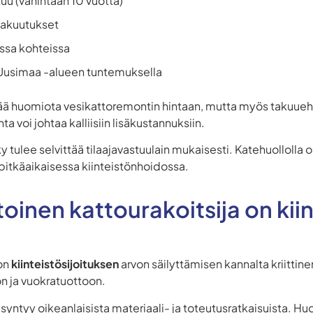
u (vähintään 10 vuotta)
vakuutukset
ssa kohteissa
i Uusimaa -alueen tuntemuksella
ittää huomiota vesikattoremontin hintaan, mutta myös takuueht
a voi johtaa kalliisiin lisäkustannuksiin.
y tulee selvittää tilaajavastuulain mukaisesti. Katehuolloll
itkäaikaisessa kiinteistönhoidossa.
oinen kattourakoitsija on kii
 on
kiinteistösijoituksen
arvon säilyttämisen kannalta kriittine
n ja vuokratuottoon.
ntyy oikeanlaisista materiaali- ja toteutusratkaisuista. Huo