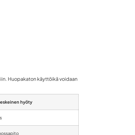
oksiin. Huopakaton käyttöikä voidaan
eskeinen hyöty
s
nossapito