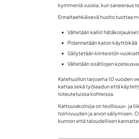
kymmeniä vuosia, kun saneeraus teh
Ennaltaehkäisevä huolto tuottaa me
Vältetään kalliit hätäkorjaukset
Pidennetään katon käyttöikää
Säilytetään kiinteistön vuokrat
Vältetään sisätilojen kosteusva
Katehuollon tarjoama 10 vuoden ved
kattaa sekä työlaadun että käytet
toteutetuissa kohteissa.
Kattourakoitsija on teollisuus- ja l
toimivuuden ja arvon säilymisen. O
kunnon että taloudellisen kannatt