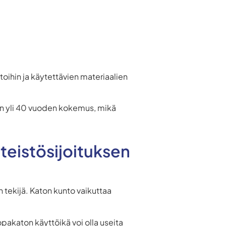
oihin ja käytettävien materiaalien
a on yli 40 vuoden kokemus, mikä
nteistösijoituksen
n tekijä. Katon kunto vaikuttaa
pakaton käyttöikä voi olla useita