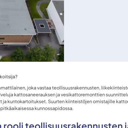
oitsija?
attilainen, joka vastaa teollisuusrakennusten, liikekiinteist
palveluja kattosaneerauksen ja vesikattoremonttien suunnitte
ja kuntokartoitukset. Suurten kiinteistöjen omistajille kat
ja pitkäaikaisessa kunnossapidossa.
 rooli teollisuusrakennusten j