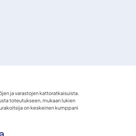
öjen ja varastojen kattoratkaisuista.
lusta toteutukseen, mukaan lukien
tourakoitsija on keskeinen kumppani
a