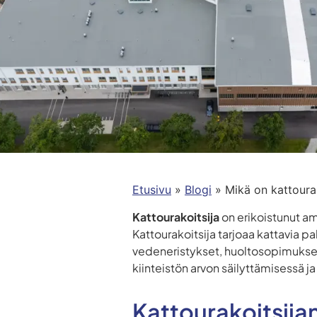
Etusivu
»
Blogi
»
Mikä on kattourak
Kattourakoitsija
on erikoistunut amm
Kattourakoitsija tarjoaa kattavia 
vedeneristykset, huoltosopimukset 
kiinteistön arvon säilyttämisessä 
Kattourakoitsijan