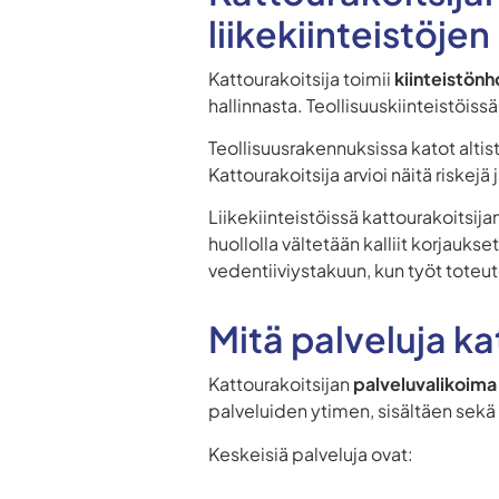
liikekiinteistöje
Kattourakoitsija toimii
kiinteistönh
hallinnasta. Teollisuuskiinteistöiss
Teollisuusrakennuksissa katot altistu
Kattourakoitsija arvioi näitä riskej
Liikekiinteistöissä kattourakoitsija
huollolla vältetään kalliit korjauks
vedentiiviystakuun, kun työt tote
Mitä palveluja kat
Kattourakoitsijan
palveluvalikoima
palveluiden ytimen, sisältäen sekä
Keskeisiä palveluja ovat: