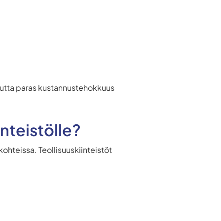
 mutta paras kustannustehokkuus
inteistölle?
kohteissa. Teollisuuskiinteistöt