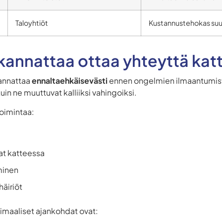
Taloyhtiöt
Kustannustehokas suu
 kannattaa ottaa yhteyttä kat
kannattaa
ennaltaehkäisevästi
ennen ongelmien ilmaantumista
uin ne muuttuvat kalliiksi vahingoiksi.
toimintaa:
at katteessa
minen
äiriöt
imaaliset ajankohdat ovat: