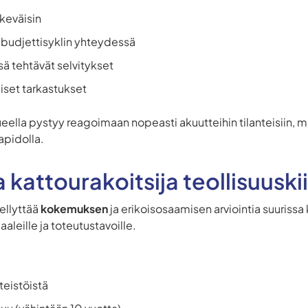
 keväisin
 budjettisyklin yhteydessä
ä tehtävät selvitykset
iset tarkastukset
ueella pystyy reagoimaan nopeasti akuutteihin tilanteisiin,
apidolla.
a kattourakoitsija teollisuuski
ellyttää
kokemuksen
ja erikoisosaamisen arviointia suurissa 
aleille ja toteutustavoille.
teistöistä