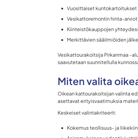
Vuosittaiset kuntokartoitukset
Vesikattoremontin hinta-arviot
Kiinteistökauppojen yhteydess
Merkittävien sääilmiöiden jälke
Vesikattourakoitsija Pirkanmaa -al
saavutetaan suunnitellulla kunnoss
Miten valita oike
Oikean kattourakoitsijan valinta ed
asettavat erityisvaatimuksia materia
Keskeiset valintakriteerit:
Kokemus teollisuus- ja liikekiin