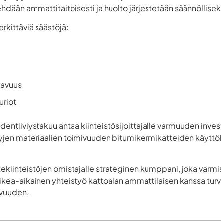
dään ammattitaitoisesti ja huolto järjestetään säännöllisek
rkittäviä säästöjä:
tavuus
uriot
entiiviystakuu antaa kiinteistösijoittajalle varmuuden inve
tyjen materiaalien toimivuuden bitumikermikatteiden käyttö
iikekiinteistöjen omistajalle strateginen kumppani, joka varmi
ikea-aikainen yhteistyö kattoalan ammattilaisen kanssa turv
avuuden.