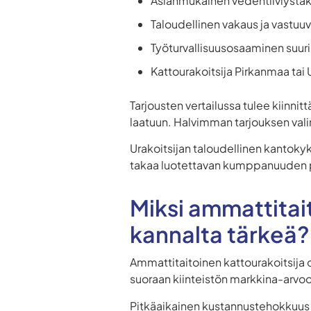
Asianmukainen vedentiiviystaku
Taloudellinen vakaus ja vastuu
Työturvallisuusosaaminen suuri
Kattourakoitsija Pirkanmaa ta
Tarjousten vertailussa tulee kiinn
laatuun. Halvimman tarjouksen valint
Urakoitsijan taloudellinen kantokyk
takaa luotettavan kumppanuuden p
Miksi ammattitait
kannalta tärkeä?
Ammattitaitoinen kattourakoitsija
suoraan kiinteistön markkina-arvoo
Pitkäaikainen kustannustehokkuus sy