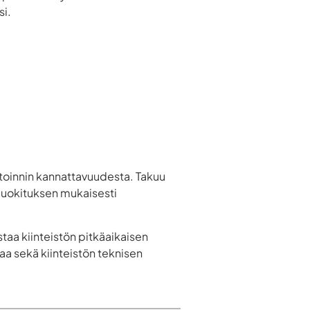
si.
stoinnin kannattavuudesta. Takuu
luokituksen mukaisesti
staa kiinteistön pitkäaikaisen
aa sekä kiinteistön teknisen