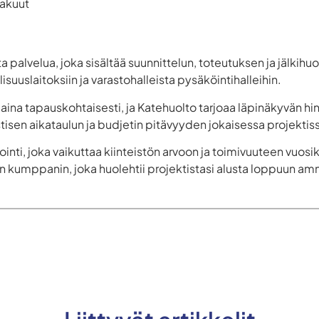
takuut
 palvelua, joka sisältää suunnittelun, toteutuksen ja jälkihuo
llisuuslaitoksiin ja varastohalleista pysäköintihalleihin.
ina tapauskohtaisesti, ja Katehuolto tarjoaa läpinäkyvän hin
tisen aikataulun ja budjetin pitävyyden jokaisessa projektis
ointi, joka vaikuttaa kiinteistön arvoon ja toimivuuteen vuo
n kumppanin, joka huolehtii projektistasi alusta loppuun amm