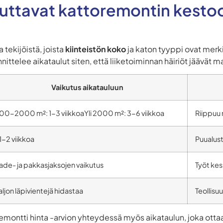
ikuttavat kattoremontin kestoo
 tekijöistä, joista
kiinteistön koko
ja katon tyyppi ovat merki
nittelee aikataulut siten, että liiketoiminnan häiriöt jäävät 
Vaikutus aikatauluun
00-2000 m²: 1-3 viikkoaYli 2000 m²: 3-6 viikkoa
Riippuu
1-2 viikkoa
Puualust
ade- ja pakkasjaksojen vaikutus
Työt ke
aljon läpivientejä hidastaa
Teollisu
remontti hinta -arvion yhteydessä myös aikataulun, joka ott