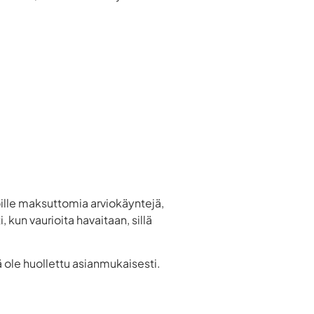
ille maksuttomia arviokäyntejä,
kun vaurioita havaitaan, sillä
ä ole huollettu asianmukaisesti.