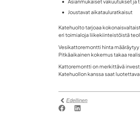
Asianmukaiset vakuutukset ja 
Joustavat aikatauluratkaisut
Katehuolto tarjoaa kokonaisvaltaista
eri toimialoja liikekiinteistöistä teo
Vesikattoremontti hinta määräytyy a
Pitkäaikainen kokemus takaa realis
Kattoremontti on merkittävä invest
Katehuollon kanssa saat luotettava
Edellinen