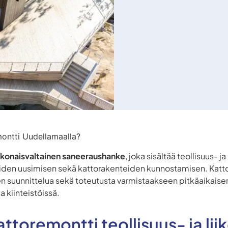
ontti Uudellamaalla?
konaisvaltainen saneeraushanke
, joka sisältää teollisuus- ja
öiden uusimisen sekä kattorakenteiden kunnostamisen. Katt
sen suunnittelua sekä toteutusta varmistaakseen pitkäaikais
 kiinteistöissä.
ttoremontti teollisuus- ja liik