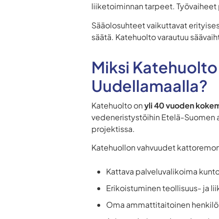
liiketoiminnan tarpeet. Työvaiheet p
Sääolosuhteet vaikuttavat erityise
säätä. Katehuolto varautuu säävaihtel
Miksi Katehuolto
Uudellamaalla?
Katehuolto on
yli 40 vuoden koke
vedeneristystöihin Etelä-Suomen al
projektissa.
Katehuollon vahvuudet kattoremon
Kattava palveluvalikoima kunt
Erikoistuminen teollisuus- ja lii
Oma ammattitaitoinen henkilö