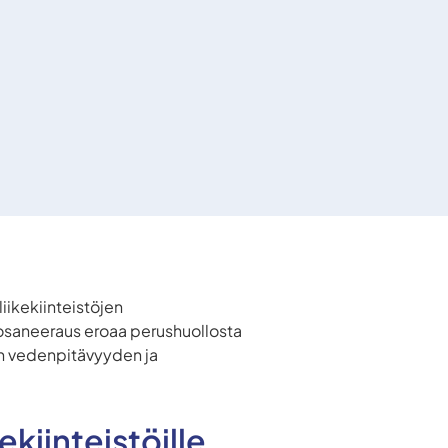
 liikekiinteistöjen
osaneeraus eroaa perushuollosta
en vedenpitävyyden ja
ekiinteistöille