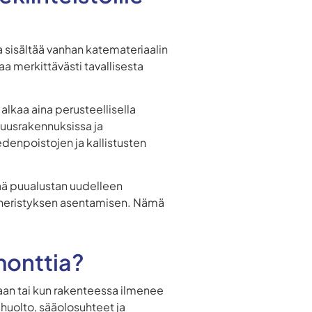
a sisältää vanhan katemateriaalin
 merkittävästi tavallisesta
alkaa aina perusteellisella
isuusrakennuksissa ja
edenpoistojen ja kallistusten
tää puualustan uudelleen
neristyksen asentamisen. Nämä
emonttia?
aan tai kun rakenteessa ilmenee
 huolto, sääolosuhteet ja