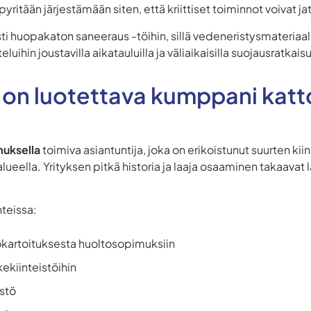
yritään järjestämään siten, että kriittiset toiminnot voivat j
sti huopakaton saneeraus -töihin, sillä vedeneristysmateriaa
uihin joustavilla aikatauluilla ja väliaikaisilla suojausratkaisui
 on luotettava kumppani katt
muksella
toimiva asiantuntija, joka on erikoistunut suurten kiin
ueella. Yrityksen pitkä historia ja laaja osaaminen takaava
teissa:
okartoituksesta huoltosopimuksiin
kekiinteistöihin
stö