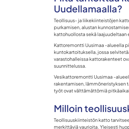
Uudellamaalla?
Teollisuus- ja liikekiinteistöjen kat
purkamisen, alustan kunnostamisen
kattohuollosta sekä laajuudeltaan 
Kattoremontti Uusimaa -alueella pit
kuntokartoituksella, jossa selvitet
varastohalleissa kattorakenteet ova
suunnittelussa.
Vesikattoremontti Uusimaa -alueell
rakentamisen, lämmöneristyksen t
työt ovat välttämättömiä pitkäaik
Milloin teollisuu
Teollisuuskiinteistön katto tarvits
merkittäviä vaurioita. Yleisesti h