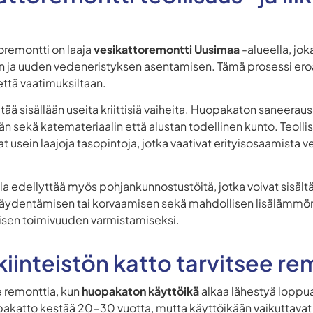
toremontti on laaja
vesikattoremontti Uusimaa
-alueella, jok
 ja uuden vedeneristyksen asentamisen. Tämä prosessi eroaa
että vaatimuksiltaan.
ää sisällään useita kriittisiä vaiheita. Huopakaton saneeraus 
ään sekä katemateriaalin että alustan todellinen kunto. Teoll
t usein laajoja tasopintoja, jotka vaativat erityisosaamista v
a edellyttää myös pohjankunnostustöitä, jotka voivat sisäl
äydentämisen tai korvaamisen sekä mahdollisen lisälämmö
aisen toimivuuden varmistamiseksi.
skiinteistön katto tarvitsee r
ee remonttia, kun
huopakaton käyttöikä
alkaa lähestyä loppu
uopakatto kestää 20-30 vuotta, mutta käyttöikään vaikuttavat