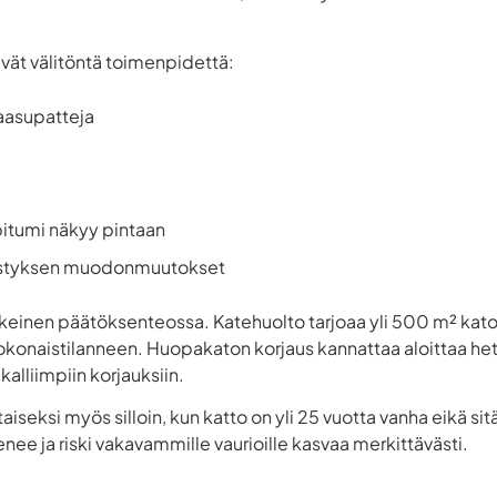
vät välitöntä toimenpidettä:
aasupatteja
bitumi näkyy pintaan
ristyksen muodonmuutokset
keinen päätöksenteossa. Katehuolto tarjoaa yli 500 m² kato
okonaistilanneen. Huopakaton korjaus kannattaa aloittaa heti, 
 kalliimpiin korjauksiin.
iseksi myös silloin, kun katto on yli 25 vuotta vanha eikä sit
enee ja riski vakavammille vaurioille kasvaa merkittävästi.