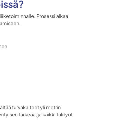
öissä?
iiketoiminnalle. Prosessi alkaa
tamiseen.
inen
ltää turvakaiteet yli metrin
tyisen tärkeää, ja kaikki tulityöt