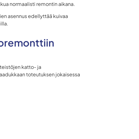
atkua normaalisti remontin aikana.
lien asennus edellyttää kuivaa
lla.
oremonttiin
teistöjen katto- ja
t laadukkaan toteutuksen jokaisessa