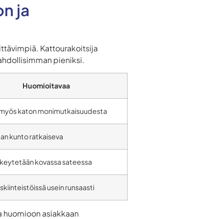
n ja
ttävimpiä. Kattourakoitsija
mahdollisimman pieniksi.
Huomioitavaa
 myös katon monimutkaisuudesta
an kunto ratkaiseva
skeytetään kovassa sateessa
uskiinteistöissä usein runsaasti
aa huomioon asiakkaan