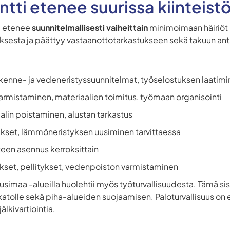
tti etenee suurissa kiinteist
ti etenee
suunnitelmallisesti vaiheittain
minimoimaan häiriöt l
uksesta ja päättyy vastaanottotarkastukseen sekä takuun an
akenne- ja vedeneristyssuunnitelmat, työselostuksen laatim
armistaminen, materiaalien toimitus, työmaan organisointi
lin poistaminen, alustan tarkastus
ukset, lämmöneristyksen uusiminen tarvittaessa
en asennus kerroksittain
tykset, pellitykset, vedenpoiston varmistaminen
usimaa -alueilla huolehtii myös työturvallisuudesta. Tämä sisä
katolle sekä piha-alueiden suojaamisen. Paloturvallisuus on eri
älkivartiointia.