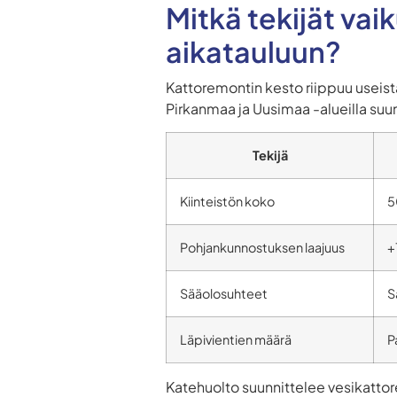
Mitkä tekijät va
aikatauluun?
Kattoremontin kesto riippuu useista
Pirkanmaa ja Uusimaa -alueilla suun
Tekijä
Kiinteistön koko
5
Pohjankunnostuksen laajuus
+
Sääolosuhteet
S
Läpivientien määrä
P
Katehuolto suunnittelee vesikatto