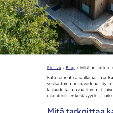
Etusivu
»
Blogi
»
Mikä on kattorem
Kattoremontti Uudellamaalla on
ko
vesikattoremontin, vedeneristyst
laajuudeltaan ja vaatii ammattilai
rakenteellisen kestävyyden suurissa
Mitä tarkoittaa ka