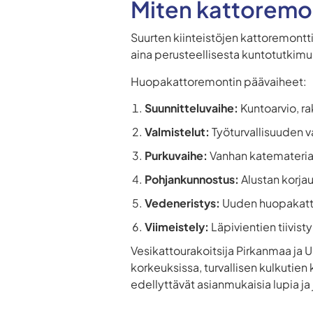
Miten kattoremon
Suurten kiinteistöjen kattoremont
aina perusteellisesta kuntotutkim
Huopakattoremontin päävaiheet:
Suunnitteluvaihe:
Kuntoarvio, r
Valmistelut:
Työturvallisuuden v
Purkuvaihe:
Vanhan katemateriaa
Pohjankunnostus:
Alustan korja
Vedeneristys:
Uuden huopakatte
Viimeistely:
Läpivientien tiivis
Vesikattourakoitsija Pirkanmaa ja U
korkeuksissa, turvallisen kulkutien 
edellyttävät asianmukaisia lupia ja j