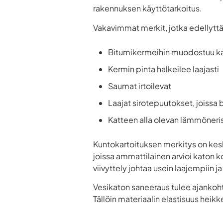
rakennuksen käyttötarkoitus.
Vakavimmat merkit, jotka edellyttä
Bitumikermeihin muodostuu k
Kermin pinta halkeilee laajasti
Saumat irtoilevat
Laajat sirotepuutokset, joissa 
Katteen alla olevan lämmöne
Kuntokartoituksen merkitys on kes
joissa ammattilainen arvioi katon k
viivyttely johtaa usein laajempiin ja
Vesikaton saneeraus tulee ajankohta
Tällöin materiaalin elastisuus heikk