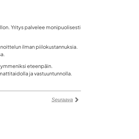
llon. Yritys palvelee monipuolisesti
noittelun ilman piilokustannuksia.
sa.
sikymmeniksi eteenpäin.
attitaidolla ja vastuuntunnolla.
Seuraava