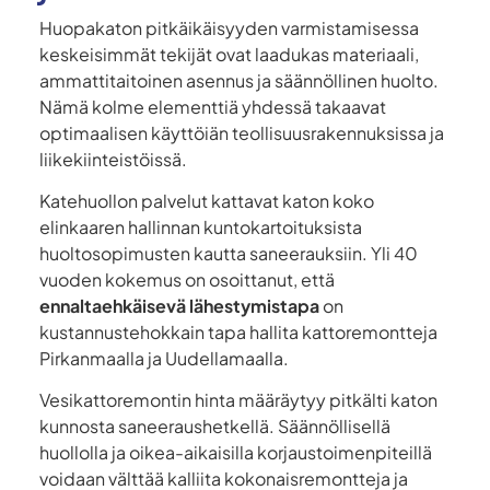
Huopakaton pitkäikäisyyden varmistamisessa
keskeisimmät tekijät ovat laadukas materiaali,
ammattitaitoinen asennus ja säännöllinen huolto.
Nämä kolme elementtiä yhdessä takaavat
optimaalisen käyttöiän teollisuusrakennuksissa ja
liikekiinteistöissä.
Katehuollon palvelut kattavat katon koko
elinkaaren hallinnan kuntokartoituksista
huoltosopimusten kautta saneerauksiin. Yli 40
vuoden kokemus on osoittanut, että
ennaltaehkäisevä lähestymistapa
on
kustannustehokkain tapa hallita kattoremontteja
Pirkanmaalla ja Uudellamaalla.
Vesikattoremontin hinta määräytyy pitkälti katon
kunnosta saneeraushetkellä. Säännöllisellä
huollolla ja oikea-aikaisilla korjaustoimenpiteillä
voidaan välttää kalliita kokonaisremontteja ja