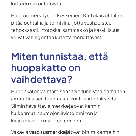
katteen rikkoutumista.
Huollon merkitys on keskeinen. Kattokaivot tulee
pitää puhtaina ja toimivina, jotta vesi poistuu
tehokkaasti. Irtoroska, sammakko ja kasvillisuus
voivat vahingoittaa katetta merkittävästi.
Miten tunnistaa, että
huopakatto on
vaihdettava?
Huopakaton vaihtamisen tarve tunnistaa parhaiten
ammattilaisen tekemästä kuntokartoituksesta.
Silmin havaittavia merkkejä ovat kermin
halkeamat, saumojen irvisteleminen ja
kaasupussien muodostuminen.
Vakavia
varoitusmerkkejä
ovat bitumikermeihin