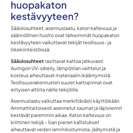
huopakaton
kestävyyteen?
Sääolosuhteet, asennuslaatu, katon kaltevuus ja
säännöllinen huolto ovat tärkeimmät huopakaton
kestävyyteen vaikuttavat tekijät teollisuus- ja
liikekiinteistöissä.
Sääolosuhteet
rasittavat kattoa jatkuvasti.
Auringon UV-säteily, lämpötilan vaihtelut ja
kosteus aiheuttavat materiaalin ikääntymistä.
Teollisuusrakennusten suuret kattopinnat ovat
erityisen alttiita näille tekijöille.
Asennuslaatu vaikuttaa merkittävästi käyttöikään.
Ammattitaitoisesti asennetut saumat ja läpiviennit
kestävät paremmin aikaa. Katon kaltevuus on
kriittinen tekijä – liian pienet kallistukset
aiheuttavat veden lammikoitumista, jäätymistä ja