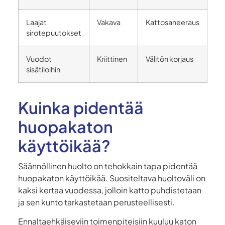
Laajat
Vakava
Kattosaneeraus
sirotepuutokset
Vuodot
Kriittinen
Välitön korjaus
sisätiloihin
Kuinka pidentää
huopakaton
käyttöikää?
Säännöllinen huolto on tehokkain tapa pidentää
huopakaton käyttöikää. Suositeltava huoltoväli on
kaksi kertaa vuodessa, jolloin katto puhdistetaan
ja sen kunto tarkastetaan perusteellisesti.
Ennaltaehkäiseviin toimenpiteisiin kuuluu katon