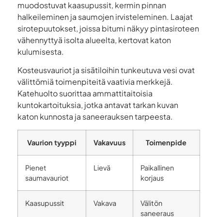
muodostuvat kaasupussit, kermin pinnan
halkeileminen ja saumojen irvisteleminen. Laajat
sirotepuutokset, joissa bitumi näkyy pintasiroteen
vähennyttyä isolta alueelta, kertovat katon
kulumisesta.
Kosteusvauriot ja sisätiloihin tunkeutuva vesi ovat
välittömiä toimenpiteitä vaativia merkkejä.
Katehuolto suorittaa ammattitaitoisia
kuntokartoituksia, jotka antavat tarkan kuvan
katon kunnosta ja saneerauksen tarpeesta.
Vaurion tyyppi
Vakavuus
Toimenpide
Pienet
Lievä
Paikallinen
saumavauriot
korjaus
Kaasupussit
Vakava
Välitön
saneeraus