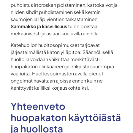
puhdistus irtoroskan poistaminen, kattokaivot ja
niiden sihdit puhdistaminen sekä kermin
saumojen ja läpivientien tarkastaminen.
Sammakko ja kasvillisuus
tulee poistaa
mekaanisesti ja asiaan kuuluvilla aineilla.
Katehuollon huoltosopimukset tarjoavat
järjestelmällistä katon ylläpitoa. Säännöllisellä
huollolla voidaan vaikuttaa merkittävästi
huopakaton elinkaareen ja ehkäistä suurempia
vaurioita. Huoltosopimusten avulla pienet
ongelmat havaitaan ajoissa ennen kuin ne
kehittyvät kalliiksi korjauskohteiksi.
Yhteenveto
huopakaton käyttöiästä
ja huollosta