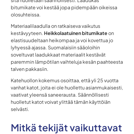
sitä huolletaan säännöllisesti. Laadukas
bitumikate voi kestää jopa pidempään oikeissa
olosuhteissa.
Materiaalilaadulla on ratkaiseva vaikutus
kestävyyteen.
Heikkolaatuinen bitumikate
on
elastisuudeltaan heikompaa ja voi kovettua jo
lyhyessä ajassa. Suomalaisiin sääoloihin
soveltuvat laadukkaat materiaalit kestävät
paremmin lämpötilan vaihteluja kesän paahteesta
talven pakkasiin.
Katehuollon kokemus osoittaa, että yli 25 vuotta
vanhat katot, joita ei ole huollettu asianmukaisesti,
vaativat yleensä saneerausta. Säännöllisesti
huolletut katot voivat ylittää tämän käyttöiän
selvästi.
Mitkä tekijät vaikuttavat