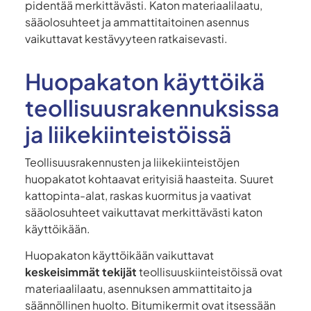
pidentää merkittävästi. Katon materiaalilaatu,
sääolosuhteet ja ammattitaitoinen asennus
vaikuttavat kestävyyteen ratkaisevasti.
Huopakaton käyttöikä
teollisuusrakennuksissa
ja liikekiinteistöissä
Teollisuusrakennusten ja liikekiinteistöjen
huopakatot kohtaavat erityisiä haasteita. Suuret
kattopinta-alat, raskas kuormitus ja vaativat
sääolosuhteet vaikuttavat merkittävästi katon
käyttöikään.
Huopakaton käyttöikään vaikuttavat
keskeisimmät tekijät
teollisuuskiinteistöissä ovat
materiaalilaatu, asennuksen ammattitaito ja
säännöllinen huolto. Bitumikermit ovat itsessään