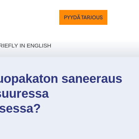
PYYDÄ TARJOUS
RIEFLY IN ENGLISH
uopakaton saneeraus
suuressa
sessa?