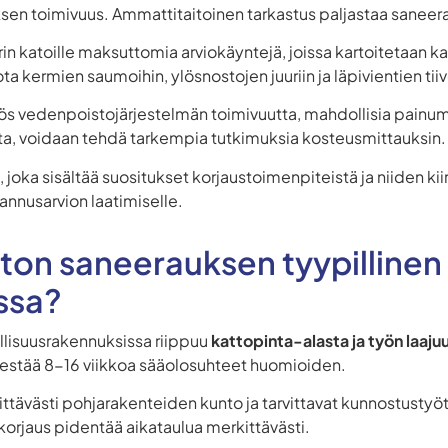
ksen toimivuus. Ammattitaitoinen tarkastus paljastaa saneer
in katoille maksuttomia arviokäyntejä, joissa kartoitetaan k
a kermien saumoihin, ylösnostojen juuriin ja läpivientien tii
ös vedenpoistojärjestelmän toimivuutta, mahdollisia painumi
oita, voidaan tehdä tarkempia tutkimuksia kosteusmittauksin.
, joka sisältää suositukset korjaustoimenpiteistä ja niiden k
annusarvion laatimiselle.
on saneerauksen tyypillinen 
ssa?
llisuusrakennuksissa riippuu
kattopinta-alasta ja työn laaj
estää 8-16 viikkoa sääolosuhteet huomioiden.
ttävästi pohjarakenteiden kunto ja tarvittavat kunnostustyöt
 korjaus pidentää aikataulua merkittävästi.