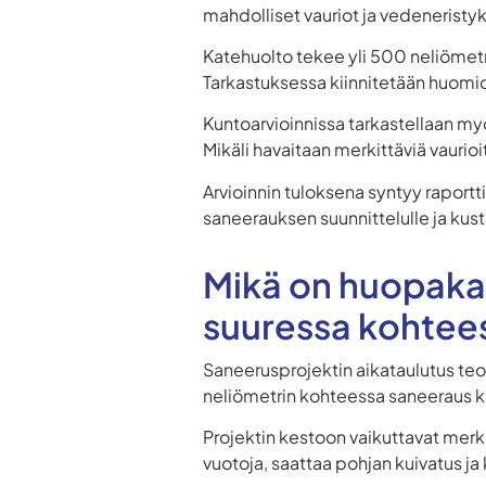
mahdolliset vauriot ja vedeneristy
Katehuolto tekee yli 500 neliömetr
Tarkastuksessa kiinnitetään huomiot
Kuntoarvioinnissa tarkastellaan my
Mikäli havaitaan merkittäviä vauri
Arvioinnin tuloksena syntyy raportti
saneerauksen suunnittelulle ja kust
Mikä on huopakat
suuressa kohtee
Saneerusprojektin aikataulutus teo
neliömetrin kohteessa saneeraus k
Projektin kestoon vaikuttavat merki
vuotoja, saattaa pohjan kuivatus ja