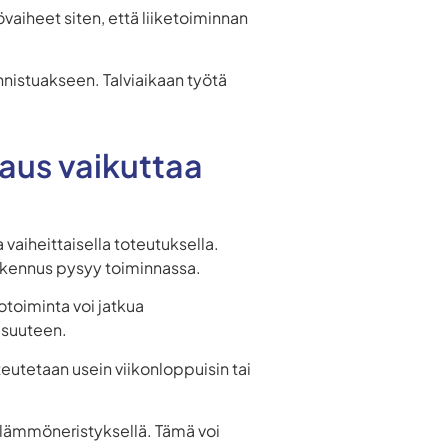
vaiheet siten, että liiketoiminnan
nistuakseen. Talviaikaan työtä
aus vaikuttaa
a vaiheittaisella toteutuksella.
rakennus pysyy toiminnassa.
totoiminta voi jatkua
isuuteen.
eutetaan usein viikonloppuisin tai
lämmöneristyksellä. Tämä voi