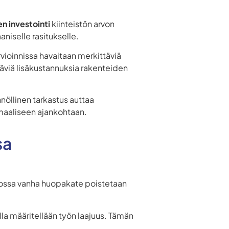
nen investointi
kiinteistön arvon
aniselle rasitukselle.
vioinnissa havaitaan merkittäviä
täviä lisäkustannuksia rakenteiden
nöllinen tarkastus auttaa
maaliseen ajankohtaan.
sa
 jossa vanha huopakate poistetaan
a määritellään työn laajuus. Tämän