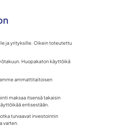
on
le ja yrityksille. Oikein toteutettu
ä työtakuun. Huopakaton käyttöikä
akaamme ammattitaitoisen
inti maksaa itsensä takaisin
äyttöikää entisestään.
otka turvaavat investoinnin
a varten.