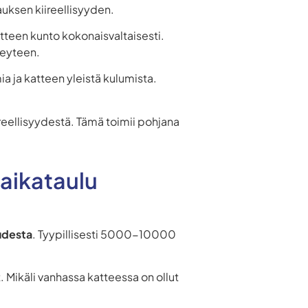
auksen kiireellisyyden.
atteen kunto kokonaisvaltaisesti.
veyteen.
a ja katteen yleistä kulumista.
iireellisyydestä. Tämä toimii pohjana
aikataulu
uudesta
. Tyypillisesti 5000-10000
. Mikäli vanhassa katteessa on ollut