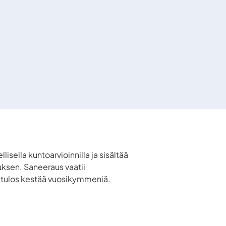
llisella kuntoarvioinnilla ja sisältää
ksen. Saneeraus vaatii
pputulos kestää vuosikymmeniä.