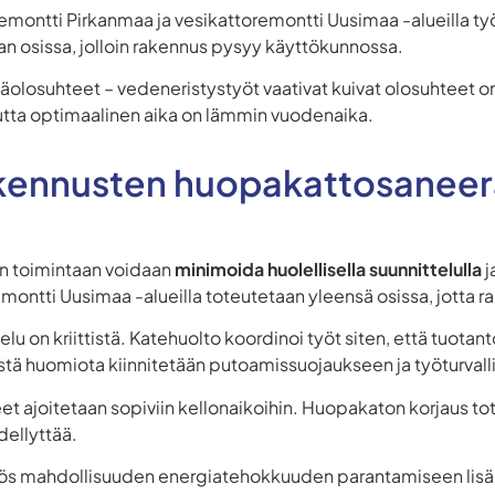
emontti Pirkanmaa ja vesikattoremontti Uusimaa -alueilla työ
an osissa, jolloin rakennus pysyy käyttökunnossa.
losuhteet – vedeneristystyöt vaativat kuivat olosuhteet on
utta optimaalinen aika on lämmin vuodenaika.
akennusten huopakattosaneer
n toimintaan voidaan
minimoida huolellisella suunnittelulla
j
montti Uusimaa -alueilla toteutetaan yleensä osissa, jotta 
elu on kriittistä. Katehuolto koordinoi työt siten, että tuotan
stä huomiota kiinnitetään putoamissuojaukseen ja työturvall
et ajoitetaan sopiviin kellonaikoihin. Huopakaton korjaus tot
edellyttää.
myös mahdollisuuden energiatehokkuuden parantamiseen lisä