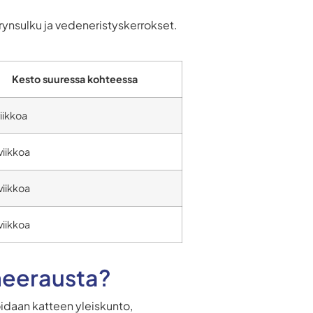
ynsulku ja vedeneristyskerrokset.
.
Kesto suuressa kohteessa
viikkoa
viikkoa
viikkoa
viikkoa
neerausta?
ioidaan katteen yleiskunto,