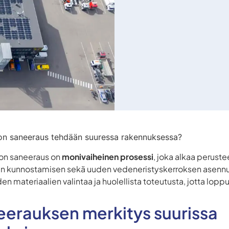
on saneeraus tehdään suuressa rakennuksessa?
on saneeraus on
monivaiheinen prosessi
, joka alkaa perustee
an kunnostamisen sekä uuden vedeneristyskerroksen asennu
en materiaalien valintaa ja huolellista toteutusta, jotta lo
erauksen merkitys suurissa