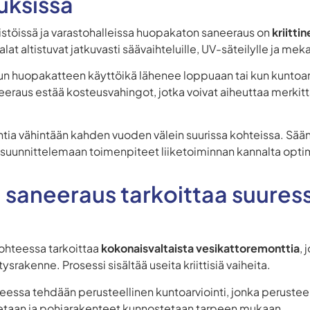
uksissa
eistöissä ja varastohalleissa huopakaton saneeraus on
kriitti
lat altistuvat jatkuvasti säävaihteluille, UV-säteilylle ja meka
un huopakatteen käyttöikä lähenee loppuaan tai kun kuntoar
eeraus estää kosteusvahingot, jotka voivat aiheuttaa merkit
ntia vähintään kahden vuoden välein suurissa kohteissa. Sään
suunnittelemaan toimenpiteet liiketoiminnan kannalta opti
saneeraus tarkoittaa suures
ohteessa tarkoittaa
kokonaisvaltaista vesikattoremonttia
,
ysrakenne. Prosessi sisältää useita kriittisiä vaiheita.
ssa tehdään perusteellinen kuntoarviointi, jonka perusteell
tetaan ja pohjarakenteet kunnostetaan tarpeen mukaan.