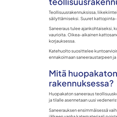
teollisuusrakenn
Teollisuusrakennuksissa, liikekiint
säilyttämiseksi. Suuret kattopinta-a
Saneeraus tulee ajankohtaiseksi, k
vaurioita. Oikea-aikainen kattosan
korjauksessa.
Katehuolto suosittelee kuntoarvioi
ennakoimaan saneeraustarpeen ja 
Mitä huopakaton 
rakennuksessa?
Huopakaton saneeraus teollisuusk
ja tilalle asennetaan uusi vedenerist
Saneerauksen ensimmäisessä vaihee
jälkeen vanha katemateriaali pois