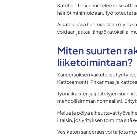
Katehuolto suunnittelee vesikattor
häiriöt minimoidaan. Työ toteuteta
Aikataulussa huomioidaan myös sääo
voidaan jatkaa lämpökatoksilla, m
Miten suurten r
liiketoimintaan?
Saneerauksen vaikutukset yritykse
Kattoremontti Pirkanmaa ja kattore
Työnaikaisten järjestelyjen suunnitt
mahdollisimman normaalisti. Erityi
Melua ja pölyä aiheuttavat työvaihe
iltaisin, jos yrityksen toiminta sitä 
Vesikaton saneeraus voi tarjota 