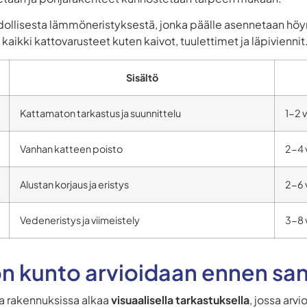
llisesta lämmöneristyksestä, jonka päälle asennetaan höyr
ikki kattovarusteet kuten kaivot, tuulettimet ja läpiviennit
Sisältö
Kattamaton tarkastus ja suunnittelu
1-2 
Vanhan katteen poisto
2-4 
Alustan korjaus ja eristys
2-6 
Vedeneristys ja viimeistely
3-8 
n kunto arvioidaan ennen sa
sa rakennuksissa alkaa
visuaalisella tarkastuksella
, jossa arv