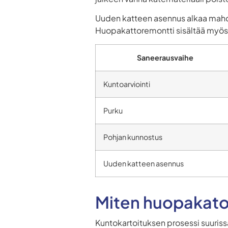
Uuden katteen asennus alkaa mahdo
Huopakattoremontti sisältää myös ka
Saneerausvaihe
Kuntoarviointi
Purku
Pohjan kunnostus
Uuden katteen asennus
Miten huopakato
Kuntokartoituksen prosessi suuris