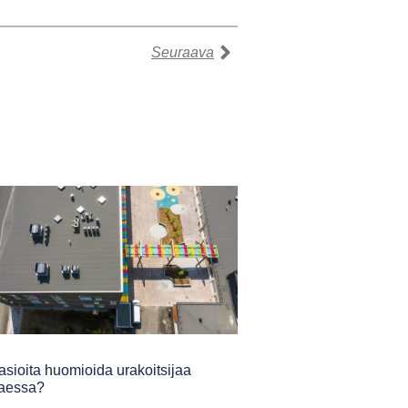
Seuraava
asioita huomioida urakoitsijaa
taessa?