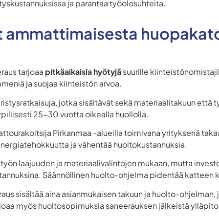
tyskustannuksissa ja parantaa työolosuhteita.
t ammattimaisesta huopakat
aus tarjoaa
pitkäaikaisia hyötyjä
suurille kiinteistönomistajil
eniä ja suojaa kiinteistön arvoa.
ristysratkaisuja, jotka sisältävät sekä materiaalitakuun ett
llisesti 25-30 vuotta oikealla huollolla.
kattourakoitsija Pirkanmaa -alueilla toimivana yrityksenä t
nergiatehokkuutta ja vähentää huoltokustannuksia.
työn laajuuden ja materiaalivalintojen mukaan, mutta investo
stannuksina. Säännöllinen huolto-ohjelma pidentää katteen k
us sisältää aina asianmukaisen takuun ja huolto-ohjelman, j
rjoaa myös huoltosopimuksia saneerauksen jälkeistä ylläpito