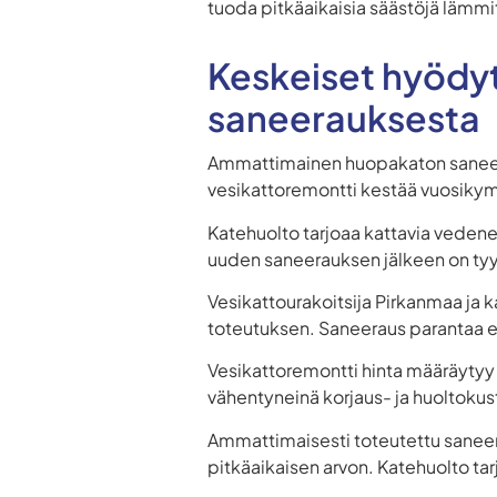
tuoda pitkäaikaisia säästöjä lämmi
Keskeiset hyödy
saneerauksesta
Ammattimainen huopakaton saneer
vesikattoremontti kestää vuosikymm
Katehuolto tarjoaa kattavia vedene
uuden saneerauksen jälkeen on tyypi
Vesikattourakoitsija Pirkanmaa ja 
toteutuksen. Saneeraus parantaa e
Vesikattoremontti hinta määräytyy 
vähentyneinä korjaus- ja huoltoku
Ammattimaisesti toteutettu saneera
pitkäaikaisen arvon. Katehuolto ta