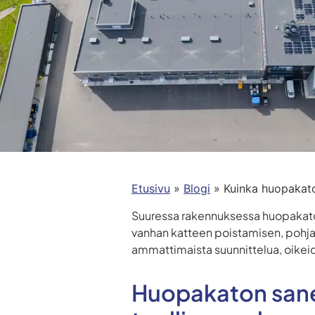
Etusivu
»
Blogi
»
Kuinka huopakat
Suuressa rakennuksessa huopakat
vanhan katteen poistamisen, pohj
ammattimaista suunnittelua, oikeid
Huopakaton sane