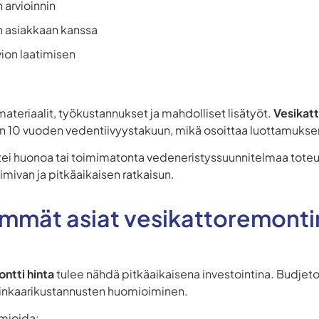
 arvioinnin
in asiakkaan kanssa
ion laatimisen
materiaalit, työkustannukset ja mahdolliset lisätyöt.
Vesikatt
en 10 vuoden vedentiivyystakuun, mikä osoittaa luottamuksen
ettei huonoa tai toimimatonta vedeneristyssuunnitelmaa toteu
imivan ja pitkäaikaisen ratkaisun.
immät asiat vesikattoremonti
ntti hinta
tulee nähdä pitkäaikaisena investointina. Budjeto
elinkaarikustannusten huomioiminen.
mioida: