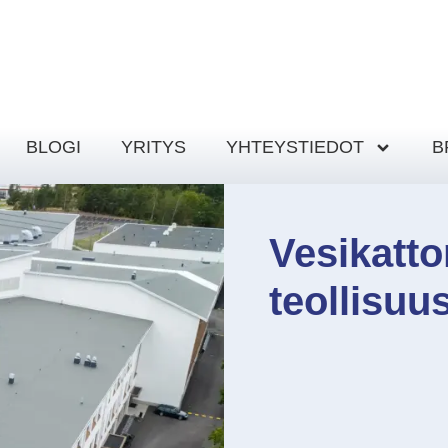
BLOGI
YRITYS
YHTEYSTIEDOT
B
Vesikatto
teollisu