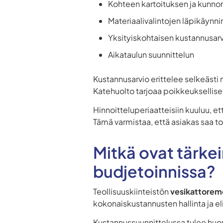
Kohteen kartoituksen ja kunnon
Materiaalivalintojen läpikäynn
Yksityiskohtaisen kustannusarv
Aikataulun suunnittelun
Kustannusarvio erittelee selkeästi 
Katehuolto tarjoaa poikkeuksellis
Hinnoitteluperiaatteisiin kuuluu, 
Tämä varmistaa, että asiakas saa to
Mitkä ovat tärke
budjetoinnissa?
Teollisuuskiinteistön
vesikattoremo
kokonaiskustannusten hallinta ja 
Kustannussuunnittelussa tulee huo