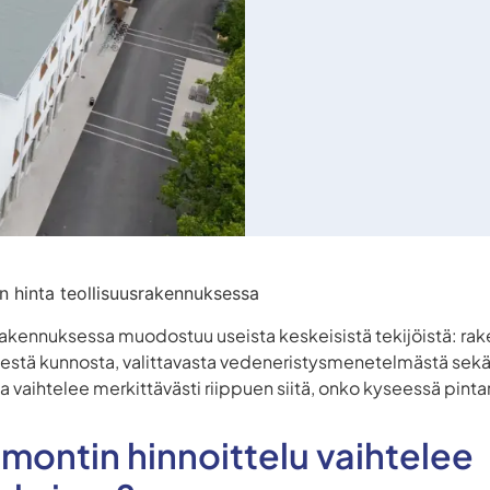
n hinta teollisuusrakennuksessa
rakennuksessa muodostuu useista keskeisistä tekijöistä: ra
stä kunnosta, valittavasta vedeneristysmenetelmästä sekä
a vaihtelee merkittävästi riippuen siitä, onko kyseessä pint
emontin hinnoittelu vaihtelee