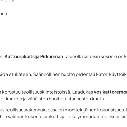
innat
in.
Kattourakoitsija Pirkanmaa
-alueella kiireisin sesonki on k
ida etukäteen. Säännöllinen huolto pidentää katon käyttöikää
 korostuu teollisuuskiinteistöissä. Laadukas
vesikattoremo
hokkuuden ja vähäisten huoltokustannusten kautta.
 teollisuusrakennuksessa on monitekijäinen kokonaisuus. Pa
ti ja valitaan kokenut urakoitsija, joka ymmärtää teollisuuski