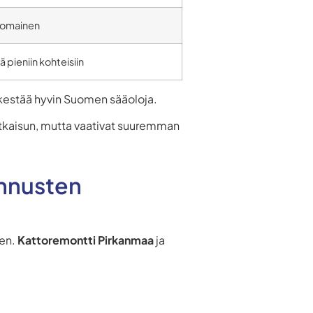
nomainen
 pieniin kohteisiin
a kestää hyvin Suomen sääoloja.
ratkaisun, mutta vaativat suuremman
ennusten
een.
Kattoremontti Pirkanmaa
ja