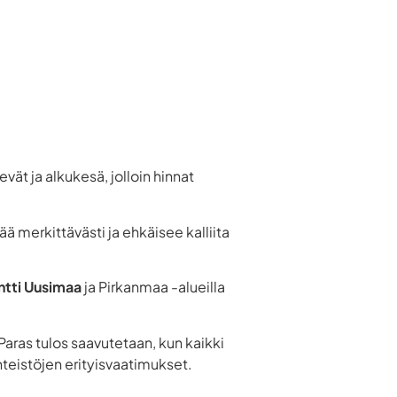
evät ja alkukesä, jolloin hinnat
 merkittävästi ja ehkäisee kalliita
ntti Uusimaa
ja Pirkanmaa -alueilla
ras tulos saavutetaan, kun kaikki
inteistöjen erityisvaatimukset.