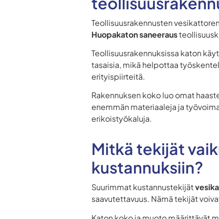
teollisuusrakenn
Teollisuusrakennusten vesikattore
Huopakaton saneeraus
teollisuusk
Teollisuusrakennuksissa katon käytt
tasaisia, mikä helpottaa työskentely
erityispiirteitä.
Rakennuksen koko luo omat haaste
enemmän materiaaleja ja työvoima
erikoistyökaluja.
Mitkä tekijät va
kustannuksiin?
Suurimmat kustannustekijät
vesik
saavutettavuus. Nämä tekijät voiv
Katon koko ja muoto määrittävät 