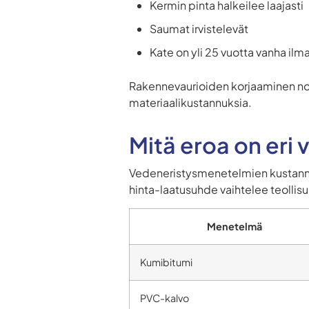
Kermin pinta halkeilee laajasti
Saumat irvistelevät
Kate on yli 25 vuotta vanha il
Rakennevaurioiden korjaaminen no
materiaalikustannuksia.
Mitä eroa on eri
Vedeneristysmenetelmien kustannu
hinta-laatusuhde vaihtelee teollis
Menetelmä
Kumibitumi
PVC-kalvo