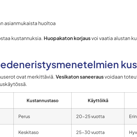
man asianmukaista huoltoa
staa kustannuksia.
Huopakaton korjaus
voi vaatia alustan k
 vedeneristysmenetelmien ku
serot ovat merkittäviä.
Vesikaton saneeraus
voidaan toteut
uuskäytössä.
Kustannustaso
Käyttöikä
Perus
20-25 vuotta
Eri
Keskitaso
25-30 vuotta
Hyv