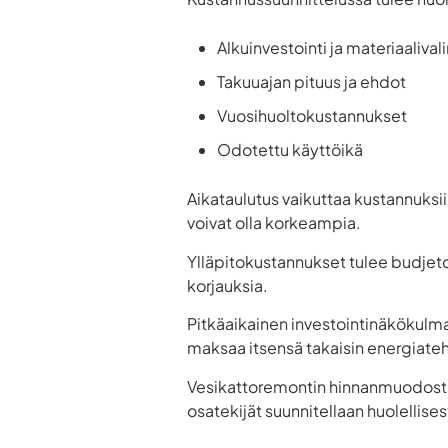
Alkuinvestointi ja materiaalival
Takuuajan pituus ja ehdot
Vuosihuoltokustannukset
Odotettu käyttöikä
Aikataulutus vaikuttaa kustannuksi
voivat olla korkeampia.
Ylläpitokustannukset tulee budjeto
korjauksia.
Pitkäaikainen investointinäkökulma
maksaa itsensä takaisin energiate
Vesikattoremontin hinnanmuodostus
osatekijät suunnitellaan huolellises