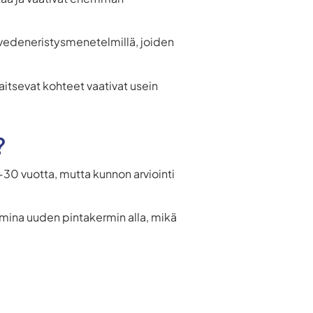
 vedeneristysmenetelmillä, joiden
jaitsevat kohteet vaativat usein
?
-30 vuotta, mutta kunnon arviointi
ermina uuden pintakermin alla, mikä