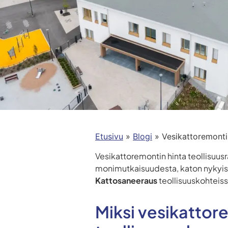
Etusivu
»
Blogi
»
Vesikattoremonti
Vesikattoremontin hinta teollisuus
monimutkaisuudesta, katon nykyise
Kattosaneeraus
teollisuuskohteiss
Miksi vesikattor