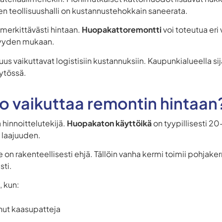
en teollisuushalli on kustannustehokkain saneerata.
 merkittävästi hintaan.
Huopakattoremontti
voi toteutua eri
ävyyden mukaan.
us vaikuttavat logistisiin kustannuksiin. Kaupunkialueella si
äytössä.
o vaikuttaa remontin hintaan
 hinnoittelutekijä.
Huopakaton käyttöikä
on tyypillisesti 20
 laajuuden.
te on rakenteellisesti ehjä. Tällöin vanha kermi toimii pohjak
sti.
 kun:
ut kaasupatteja