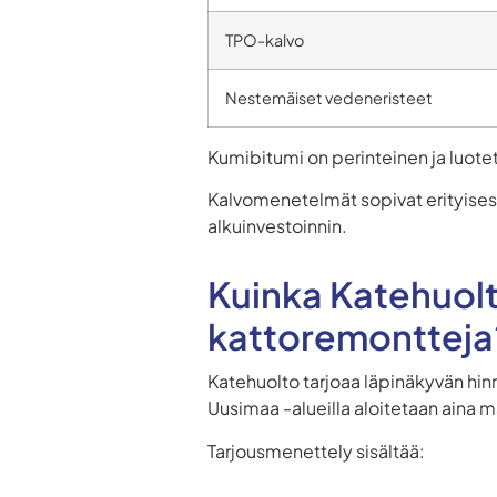
TPO-kalvo
Nestemäiset vedeneristeet
Kumibitumi on perinteinen ja luote
Kalvomenetelmät sopivat erityisesti
alkuinvestoinnin.
Kuinka Katehuolt
kattoremontteja
Katehuolto tarjoaa läpinäkyvän hin
Uusimaa -alueilla aloitetaan aina m
Tarjousmenettely sisältää: