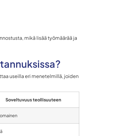
unnostusta, mikä lisää työmäärää ja
stannuksissa?
taa useilla eri menetelmillä, joiden
Soveltuvuus teollisuuteen
nomainen
ä