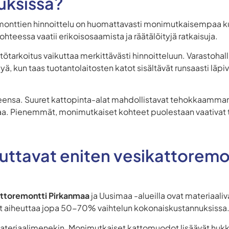
uksissa?
monttien hinnoittelu on huomattavasti monimutkaisempaa kuin
ohteessa vaatii erikoisosaamista ja räätälöityjä ratkaisuja.
ötarkoitus vaikuttaa merkittävästi hinnoitteluun. Varastohalli
ä, kun taas tuotantolaitosten katot sisältävät runsaasti läpiv
ensa. Suuret kattopinta-alat mahdollistavat tehokkaamman 
a. Pienemmät, monimutkaiset kohteet puolestaan vaativat t
ikuttavat eniten vesikattoremo
attoremontti Pirkanmaa
ja Uusimaa -alueilla ovat materiaaliv
at aiheuttaa jopa 50-70% vaihtelun kokonaiskustannuksissa
materiaalimenekin. Monimutkaiset kattomuodot lisäävät huk