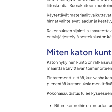
liitoskohtia. Suorakaiteen muotoin
Käytettävät materiaalit vaikuttavat
hinnat vaihtelevat laadun ja kest
Rakennuksen sijainti ja saavutettavu
erityisjärjestelyjä nostokaluston k
Miten katon kunt
Katon nykyinen kunto on ratkaiseva
määrittää tarvittavan toimenpiteen
Pintaremontti riittää, kun vanha ka
pienentää kustannuksia merkittävä
Kokonaisuudistus tulee kyseeseen,
Bitumikermeihin on muodostun