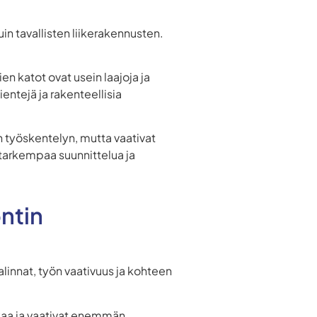
 tavallisten liikerakennusten.
en katot ovat usein laajoja ja
ientejä ja rakenteellisia
työskentelyn, mutta vaativat
arkempaa suunnittelua ja
ntin
alinnat, työn vaativuus ja kohteen
.
kaa ja vaativat enemmän