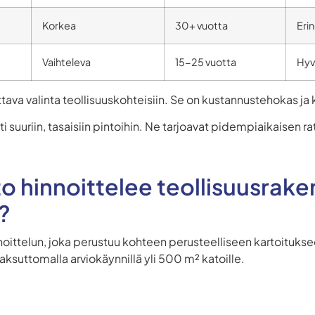
Korkea
30+ vuotta
Eri
Vaihteleva
15-25 vuotta
Hyvä
ttava valinta teollisuuskohteisiin. Se on kustannustehokas j
 suuriin, tasaisiin pintoihin. Ne tarjoavat pidempiaikaisen 
o hinnoittelee teollisuusrak
?
noittelun, joka perustuu kohteen perusteelliseen kartoituks
aksuttomalla arviokäynnillä yli 500 m² katoille.