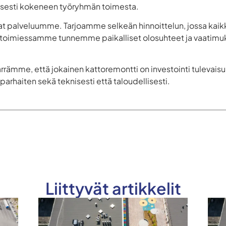
isesti kokeneen työryhmän toimesta.
t palveluumme. Tarjoamme selkeän hinnoittelun, jossa kaikk
a toimiessamme tunnemme paikalliset olosuhteet ja vaatim
rämme, että jokainen kattoremontti on investointi tuleva
 parhaiten sekä teknisesti että taloudellisesti.
Liittyvät artikkelit