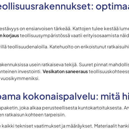
teollisuusrakennukset: optima
estävyys on ensiarvoisen tärkeää. Kattojen tulee kestää lume
 korjaus
teollisuusympäristössä vaatii erityisosaamista nä
illä teollisuudenaloilla. Katehuolto on erikoistunut ratkaisuih
kennuksissa usein ratkaiseva tekijä. Suuret pinnat mahdoll
änteinen investointi.
Vesikaton saneeraus
teollisuuskohteess
n vuosikymmeniksi.
oama kokonaispalvelu: mitä hi
upaketin, joka alkaa perusteellisesta kuntokartoituksesta. A
 ratkaisun kohteen tarpeisiin.
ikki tekniset vaatimukset ja määräykset. Materiaalit hankimm