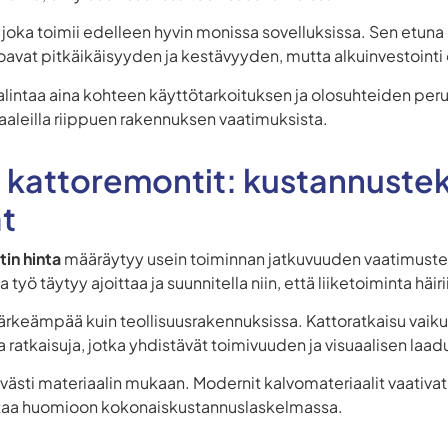
 joka toimii edelleen hyvin monissa sovelluksissa. Sen etuna
rjoavat pitkäikäisyyden ja kestävyyden, mutta alkuinvestoint
alintaa aina kohteen käyttötarkoituksen ja olosuhteiden peru
iaaleilla riippuen rakennuksen vaatimuksista.
n kattoremontit: kustannusteki
at
in hinta
määräytyy usein toiminnan jatkuvuuden vaatimust
 työ täytyy ajoittaa ja suunnitella niin, että liiketoiminta h
ä tärkeämpää kuin teollisuusrakennuksissa. Kattoratkaisu vai
a ratkaisuja, jotka yhdistävät toimivuuden ja visuaalisen laad
västi materiaalin mukaan. Modernit kalvomateriaalit vaativ
 ottaa huomioon kokonaiskustannuslaskelmassa.