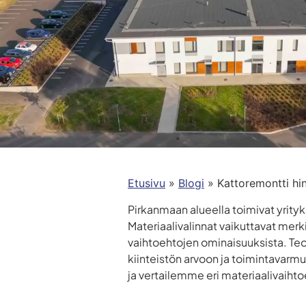
Etusivu
»
Blogi
»
Kattoremontti hin
Pirkanmaan alueella toimivat yrityk
Materiaalivalinnat vaikuttavat merk
vaihtoehtojen ominaisuuksista. Teol
kiinteistön arvoon ja toimintavarm
ja vertailemme eri materiaalivaiht