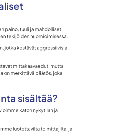
aliset
n paino, tuuli ja mahdolliset
iden tekijöiden huomioimisessa.
in, jotka kestävät aggressiivisia
istavat mittakaavaedut, mutta
a on merkittävä päätös, joka
nta sisältää?
rvioimme katon nykytilan ja
e luotettavilta toimittajilta, ja