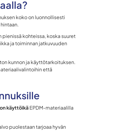
aalla?
uksen koko on luonnollisesti
 hintaan.
n pienissä kohteissa, koska suuret
iikka ja toiminnan jatkuvuuden
aton kunnon ja käyttötarkoituksen.
eriaalivalintoihin että
nnuksille
n käyttöikä
EPDM-materiaalilla
.
alvo puolestaan tarjoaa hyvän