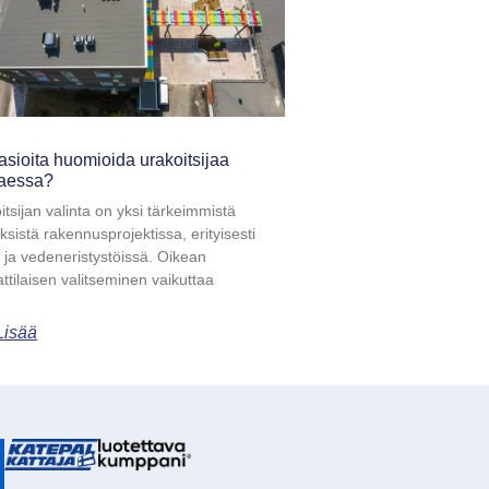
asioita huomioida urakoitsijaa
taessa?
itsijan valinta on yksi tärkeimmistä
ksistä rakennusprojektissa, erityisesti
- ja vedeneristystöissä. Oikean
tilaisen valitseminen vaikuttaa
Lisää