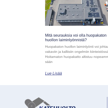
Mitä seurauksia voi olla huopakaton
huollon laiminlyönnistä?
Huopakaton huollon laiminlyönti voi johta
vakaviin ja kalliisiin ongelmiin kiinteistöss
Hoitamaton huopakatto altistuu nopeam
sään
Lue Lisää