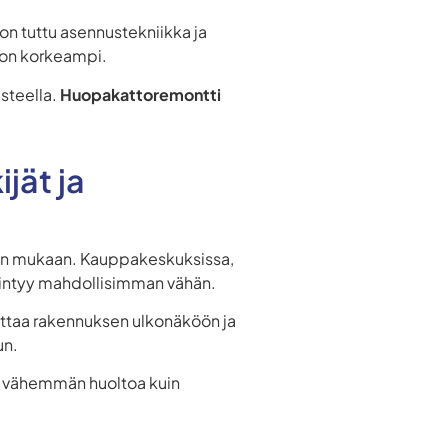
 on tuttu asennustekniikka ja
i on korkeampi.
steella.
Huopakattoremontti
jät ja
en mukaan. Kauppakeskuksissa,
äiriintyy mahdollisimman vähän.
kuttaa rakennuksen ulkonäköön ja
un.
at vähemmän huoltoa kuin