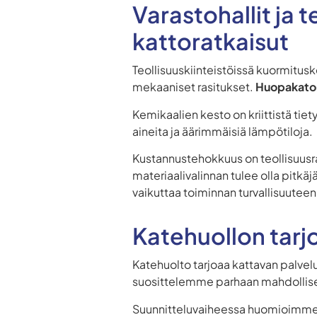
Varastohallit ja 
kattoratkaisut
Teollisuuskiinteistöissä kuormitusk
mekaaniset rasitukset.
Huopakaton
Kemikaalien kesto on kriittistä tiety
aineita ja äärimmäisiä lämpötiloja.
Kustannustehokkuus on teollisuusra
materiaalivalinnan tulee olla pitkäj
vaikuttaa toiminnan turvallisuutee
Katehuollon tarj
Katehuolto tarjoaa kattavan palvel
suosittelemme parhaan mahdollisen
Suunnitteluvaiheessa huomioimme ka