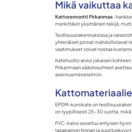
Mikä vaikuttaa k
Kattoremontti Pirkanmaa
-hankkei
merkittävin yksittäinen tekijä, mut
Teollisuusrakennuksissa ja varasto
yhtenäiset pinnat mahdollistavat t
vaatimukset voivat nostaa kustann
Katehuolto arvioi jokaisen kohteen
Pirkanmaan sääolosuhteet asettavat
asennusmenetelmiin.
Kattomateriaalien
EPDM-kumikate on teollisuusrakenn
on tyypillisesti 25–30 vuotta, mikä 
PVC-kalvo soveltuu erityisen hyvin
tasapainon hinnan ja suorituskyvyn v