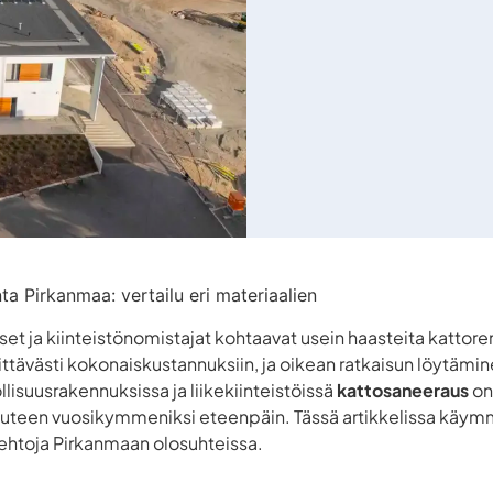
ta Pirkanmaa: vertailu eri materiaalien
set ja kiinteistönomistajat kohtaavat usein haasteita kattor
ittävästi kokonaiskustannuksiin, ja oikean ratkaisun löytämine
lisuusrakennuksissa ja liikekiinteistöissä
kattosaneeraus
on 
uuteen vuosikymmeniksi eteenpäin. Tässä artikkelissa käymme
oehtoja Pirkanmaan olosuhteissa.