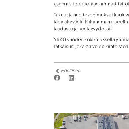
asennus toteutetaan ammattitaito
Takuut ja huoltosopimukset kuuluva
läpinäkyvästi. Pirkanmaan alueell
laadussa ja kestävyydessä.
Yli 40 vuoden kokemuksella ymmär
ratkaisun, joka palvelee kiinteistöä
Edellinen