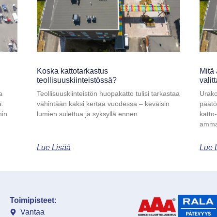
Koska kattotarkastus
Mitä 
teollisuuskiinteistössä?
valit
a
Teollisuuskiinteistön huopakatto tulisi tarkastaa
Urako
ä.
vähintään kaksi kertaa vuodessa – keväisin
päätö
min
lumien sulettua ja syksyllä ennen
katto
ammat
Lue Lisää
Lue 
Toimipisteet:
Vantaa