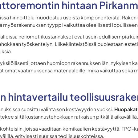
attoremontin hintaan Pirkanm
ssa hinnoittelu muodostuu useista komponenteista. Rakenn
ta myös rakennuksen tyyppi vaikuttaa oleellisesti lopulliseen
halleissa neliömetrikustannukset ovat usein edullisempia kui
ehokkaan työskentelyn. Liikekiinteistöissä puolestaan estet
uksia.
 yksilöllisesti, ottaen huomioon rakennuksen iän, nykyisen k
 omat vaatimuksensa materiaaleille, mikä vaikuttaa sekä mat
 hintavertailu teollisuusrake
uksissa suosittu valinta sen kestävyyden vuoksi.
Huopakato
tekee siitä kustannustehokkaan ratkaisun pitkällä aikavälillä
 kohteisiin, joissa vaaditaan kemikaalien kestävyyttä. TPO-k
älillä, erityisesti suurissa teollisuuskohteissa.