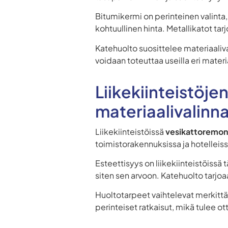
Bitumikermi on perinteinen valinta,
kohtuullinen hinta. Metallikatot ta
Katehuolto suosittelee materiaaliv
voidaan toteuttaa useilla eri mater
Liikekiinteistöje
materiaalivalinn
Liikekiinteistöissä
vesikattoremont
toimistorakennuksissa ja hotelleissa
Esteettisyys on liikekiinteistöiss
siten sen arvoon. Katehuolto tarjoa
Huoltotarpeet vaihtelevat merkittä
perinteiset ratkaisut, mikä tulee