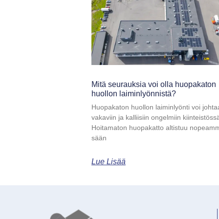
Mitä seurauksia voi olla huopakaton
huollon laiminlyönnistä?
Huopakaton huollon laiminlyönti voi johta
vakaviin ja kalliisiin ongelmiin kiinteistöss
Hoitamaton huopakatto altistuu nopeam
sään
Lue Lisää