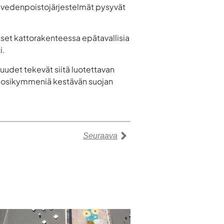
ä vedenpoistojärjestelmät pysyvät
itset kattorakenteessa epätavallisia
i.
suudet tekevät siitä luotettavan
a vuosikymmeniä kestävän suojan
Seuraava