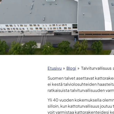
Etusivu
»
Blogi
»
Talviturvallisuus
Suomen talvet asettavat kattoraken
ei kestä talviolosuhteiden haasteit
ratkaisuista talviturvallisuuden va
Yli 40 vuoden kokemuksella olemme 
silloin, kun kattoturvallisuus joutu
voit varmistaa kattorakenteidesi 