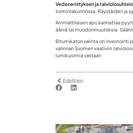
Vedeneristyksen ja talviolosuhtei
toimintakunnossa. Räystäiden ja sy
Ammattilaisen apu kannattaa pyytää,
ääniä tai muodonmuutoksia. Säänn
Bitumikaton valinta on investointi 
valinnan Suomen vaativiin talviolo
lumikuormia vastaan.
Edellinen