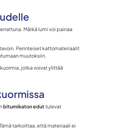
uudelle
errattuna. Märkä lumi voi painaa
 tavoin. Perinteiset kattomateriaalit
peutumaan muutoksiin.
ekuormia, jotka voivat ylittää
kuormissa
in
bitumikaton edut
tulevat
mä tarkoittaa, että materiaali ei