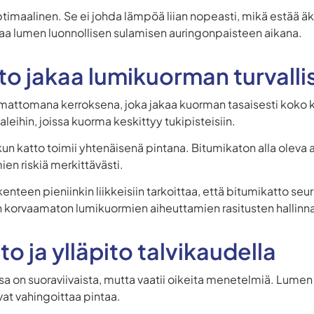
imaalinen. Se ei johda lämpöä liian nopeasti, mikä estää äk
a lumen luonnollisen sulamisen auringonpaisteen aikana.
to jakaa lumikuorman turvalli
attomana kerroksena, joka jakaa kuorman tasaisesti koko ka
leihin, joissa kuorma keskittyy tukipisteisiin.
un katto toimii yhtenäisenä pintana. Bitumikaton alla oleva
en riskiä merkittävästi.
enteen pieniinkin liikkeisiin tarkoittaa, että bitumikatto 
 korvaamaton lumikuormien aiheuttamien rasitusten hallinn
o ja ylläpito talvikaudella
sa on suoraviivaista, mutta vaatii oikeita menetelmiä. Lumen
ivat vahingoittaa pintaa.