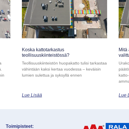
Koska kattotarkastus
Mitä 
teollisuuskiinteistössä?
valit
a
Teollisuuskiinteistön huopakatto tulisi tarkastaa
Urako
ä.
vähintään kaksi kertaa vuodessa – keväisin
päätö
min
lumien sulettua ja syksyllä ennen
katto
ammat
Lue Lisää
Lue 
Toimipisteet: