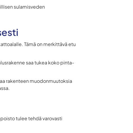
illisen sulamisveden
sesti
ttoalalle. Tämä on merkittävä etu
 alusrakenne saa tukea koko pinta-
seuraa rakenteen muodonmuutoksia
assa.
 poisto tulee tehdä varovasti