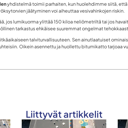
den
yhdistelmä toimii parhaiten, kun huolehdimme siitä, ett
öksytorvien jäätyminen voi aiheuttaa vesivahinkojen riskin.
 jos lumikuorma ylittää 150 kiloa neliömetriltä tai jos hava
öllinen tarkastus ehkäisee suuremmat ongelmat tehokkaast
pitkäaikaiseen talviturvallisuuteen. Sen ainutlaatuiset ominai
suhteisiin. Oikein asennettu ja huollettu bitumikatto tarjoa
Liittyvät artikkelit