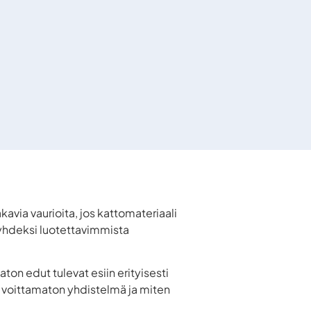
avia vaurioita, jos kattomateriaali
yhdeksi luotettavimmista
n edut tulevat esiin erityisesti
 voittamaton yhdistelmä ja miten