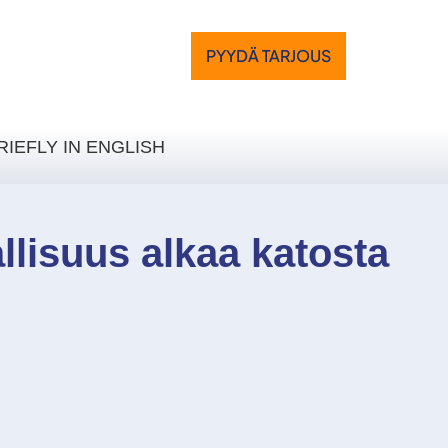
PYYDÄ TARJOUS
RIEFLY IN ENGLISH
allisuus alkaa katosta