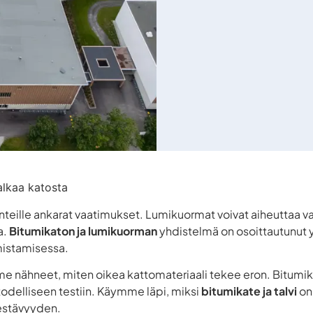
 alkaa katosta
teille ankarat vaatimukset. Lumikuormat voivat aiheuttaa vak
a.
Bitumikaton ja lumikuorman
yhdistelmä on osoittautunut 
rmistamisessa.
nähneet, miten oikea kattomateriaali tekee eron. Bitumikato
u todelliseen testiin. Käymme läpi, miksi
bitumikate ja talvi
on
kestävyyden.