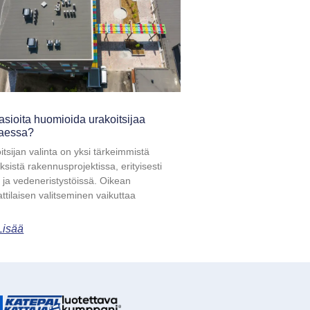
asioita huomioida urakoitsijaa
taessa?
itsijan valinta on yksi tärkeimmistä
ksistä rakennusprojektissa, erityisesti
- ja vedeneristystöissä. Oikean
tilaisen valitseminen vaikuttaa
Lisää