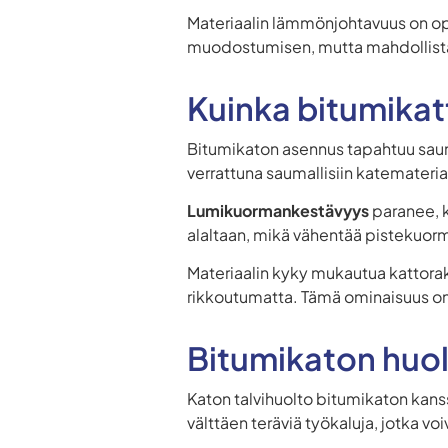
Materiaalin lämmönjohtavuus on opt
muodostumisen, mutta mahdollista
Kuinka bitumikat
Bitumikaton asennus tapahtuu saum
verrattuna saumallisiin katemateriaa
Lumikuormankestävyys
paranee, k
alaltaan, mikä vähentää pistekuormi
Materiaalin kyky mukautua kattorak
rikkoutumatta. Tämä ominaisuus on
Bitumikaton huolt
Katon talvihuolto bitumikaton kans
välttäen teräviä työkaluja, jotka vo