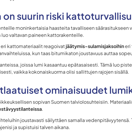
on suurin riski kattoturvallis
teille moninkertaisia haasteita tavalliseen säärasitukseen v
 luo valtavan paineen kattorakenteille.
eri kattomateriaalit reagoivat
jäätymis-sulamisjaksoihin
eri
tilanvaihteluissa, kun taas bitumikaton joustavuus auttaa so
tilanteissa, joissa lumi kasaantuu epätasaisesti. Tämä luo pist
sti, vaikka kokonaiskuorma olisi sallittujen rajojen sisällä.
tlaatuiset ominaisuudet lumi
ikkeuksellisen sopivan Suomen talviolosuhteisiin. Materiaal
stävyystilanteissa
.
teluihin joustavasti säilyttäen samalla vedenpitävyytensä. Tä
jenisi ja supistuisi talven aikana.