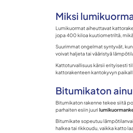
Miksi lumikuorma 
Lumikuormat aiheuttavat kattoraken
jopa 400 kiloa kuutiometriltä, mikä
Suurimmat ongelmat syntyvät, kun 
voivat haljeta tai vääristyä lämpö
Kattoturvallisuus kärsii erityisesti 
kattorakenteen kantokyvyn paikallise
Bitumikaton ainu
Bitumikaton rakenne tekee siitä po
parhaiten esiin juuri
lumikuormanke
Bitumikate sopeutuu lämpötilanvaih
halkea tai rikkoudu, vaikka katto laa