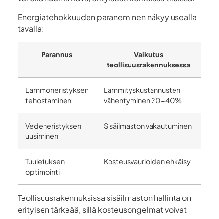
Energiatehokkuuden paraneminen näkyy usealla
tavalla:
Parannus
Vaikutus
teollisuusrakennuksessa
Lämmöneristyksen
Lämmityskustannusten
tehostaminen
vähentyminen 20-40%
Vedeneristyksen
Sisäilmaston vakautuminen
uusiminen
Tuuletuksen
Kosteusvaurioiden ehkäisy
optimointi
Teollisuusrakennuksissa sisäilmaston hallinta on
erityisen tärkeää, sillä kosteusongelmat voivat