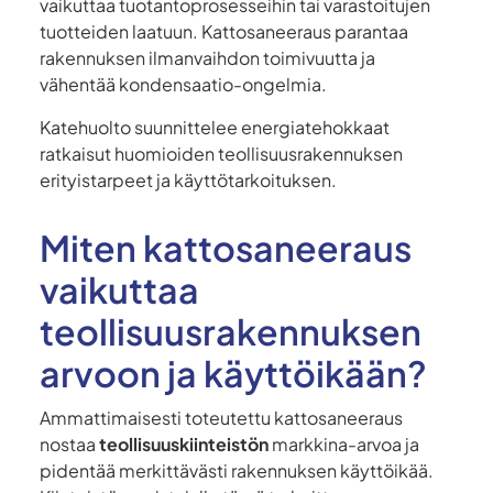
vaikuttaa tuotantoprosesseihin tai varastoitujen
tuotteiden laatuun. Kattosaneeraus parantaa
rakennuksen ilmanvaihdon toimivuutta ja
vähentää kondensaatio-ongelmia.
Katehuolto suunnittelee energiatehokkaat
ratkaisut huomioiden teollisuusrakennuksen
erityistarpeet ja käyttötarkoituksen.
Miten kattosaneeraus
vaikuttaa
teollisuusrakennuksen
arvoon ja käyttöikään?
Ammattimaisesti toteutettu kattosaneeraus
nostaa
teollisuuskiinteistön
markkina-arvoa ja
pidentää merkittävästi rakennuksen käyttöikää.