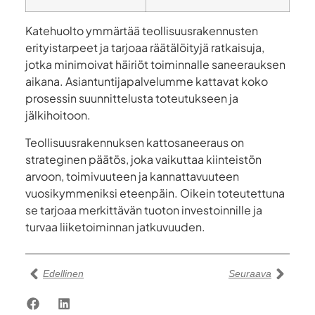
Katehuolto ymmärtää teollisuusrakennusten
erityistarpeet ja tarjoaa räätälöityjä ratkaisuja,
jotka minimoivat häiriöt toiminnalle saneerauksen
aikana. Asiantuntijapalvelumme kattavat koko
prosessin suunnittelusta toteutukseen ja
jälkihoitoon.
Teollisuusrakennuksen kattosaneeraus on
strateginen päätös, joka vaikuttaa kiinteistön
arvoon, toimivuuteen ja kannattavuuteen
vuosikymmeniksi eteenpäin. Oikein toteutettuna
se tarjoaa merkittävän tuoton investoinnille ja
turvaa liiketoiminnan jatkuvuuden.
Edellinen
Seuraava