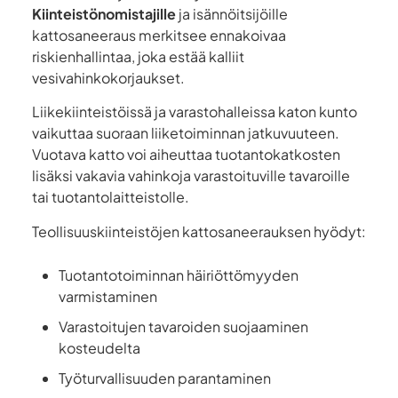
Kiinteistönomistajille
ja isännöitsijöille
kattosaneeraus merkitsee ennakoivaa
riskienhallintaa, joka estää kalliit
vesivahinkokorjaukset.
Liikekiinteistöissä ja varastohalleissa katon kunto
vaikuttaa suoraan liiketoiminnan jatkuvuuteen.
Vuotava katto voi aiheuttaa tuotantokatkosten
lisäksi vakavia vahinkoja varastoituville tavaroille
tai tuotantolaitteistolle.
Teollisuuskiinteistöjen kattosaneerauksen hyödyt:
Tuotantotoiminnan häiriöttömyyden
varmistaminen
Varastoitujen tavaroiden suojaaminen
kosteudelta
Työturvallisuuden parantaminen