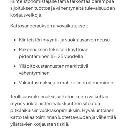
Kiinteistönomistajalle tämä tarkoittaa parempaa
sijoituksen tuottoa ja vähentyneitä tulevaisuuden
korjausvelkoja.
Kattosaneerauksen arvovaikutukset:
Kiinteistön myynti- ja vuokrausarvon nousu
Rakennuksen teknisen käyttöiän
pidentäminen 15-25 vuodella
Ylläpitokustannusten merkittävä
vähentyminen
Vakuutusmaksujen mahdollinen aleneminen
Teollisuusrakennuksissa katon kunto vaikuttaa
myös vuokralaisten halukkuuteen sitoutua
pitkäaikaisiin vuokrasopimuksiin. Hyväkuntoinen
katto takaa toiminnan luotettavuuden ja vähentää
yllättävien korjausten riskiä.