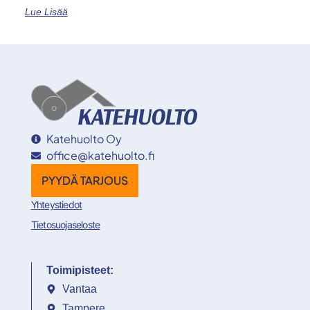
Lue Lisää
Katehuolto Oy
office@katehuolto.fi
PYYDÄ TARJOUS
Yhteystiedot
Tietosuojaseloste
Toimipisteet:
Vantaa
Tampere