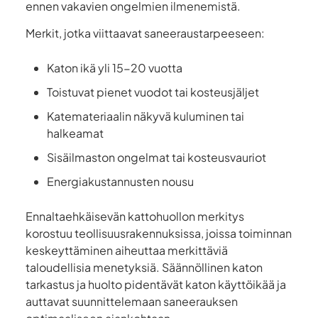
ennen vakavien ongelmien ilmenemistä.
Merkit, jotka viittaavat saneeraustarpeeseen:
Katon ikä yli 15-20 vuotta
Toistuvat pienet vuodot tai kosteusjäljet
Katemateriaalin näkyvä kuluminen tai
halkeamat
Sisäilmaston ongelmat tai kosteusvauriot
Energiakustannusten nousu
Ennaltaehkäisevän kattohuollon merkitys
korostuu teollisuusrakennuksissa, joissa toiminnan
keskeyttäminen aiheuttaa merkittäviä
taloudellisia menetyksiä. Säännöllinen katon
tarkastus ja huolto pidentävät katon käyttöikää ja
auttavat suunnittelemaan saneerauksen