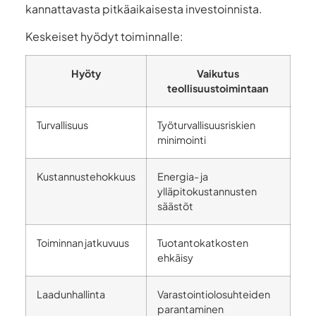
kannattavasta pitkäaikaisesta investoinnista.
Keskeiset hyödyt toiminnalle:
Hyöty
Vaikutus
teollisuustoimintaan
Turvallisuus
Työturvallisuusriskien
minimointi
Kustannustehokkuus
Energia- ja
ylläpitokustannusten
säästöt
Toiminnan jatkuvuus
Tuotantokatkosten
ehkäisy
Laadunhallinta
Varastointiolosuhteiden
parantaminen