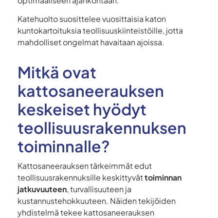
optimaaliseen ajankohtaan.
Katehuolto suosittelee vuosittaisia katon
kuntokartoituksia teollisuuskiinteistöille, jotta
mahdolliset ongelmat havaitaan ajoissa.
Mitkä ovat
kattosaneerauksen
keskeiset hyödyt
teollisuusrakennuksen
toiminnalle?
Kattosaneerauksen tärkeimmät edut
teollisuusrakennuksille keskittyvät
toiminnan
jatkuvuuteen
, turvallisuuteen ja
kustannustehokkuuteen. Näiden tekijöiden
yhdistelmä tekee kattosaneerauksen