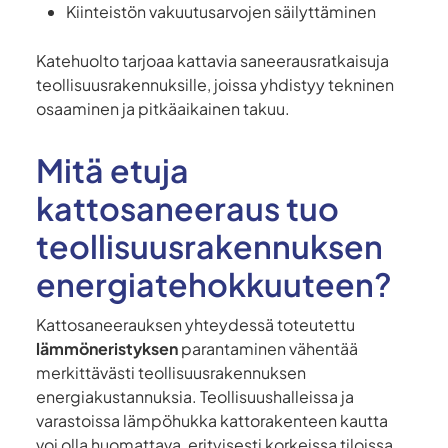
Kiinteistön vakuutusarvojen säilyttäminen
Katehuolto tarjoaa kattavia saneerausratkaisuja
teollisuusrakennuksille, joissa yhdistyy tekninen
osaaminen ja pitkäaikainen takuu.
Mitä etuja
kattosaneeraus tuo
teollisuusrakennuksen
energiatehokkuuteen?
Kattosaneerauksen yhteydessä toteutettu
lämmöneristyksen
parantaminen vähentää
merkittävästi teollisuusrakennuksen
energiakustannuksia. Teollisuushalleissa ja
varastoissa lämpöhukka kattorakenteen kautta
voi olla huomattava, erityisesti korkeissa tiloissa.