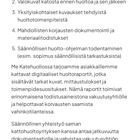
Valokuvat katosta ennen huoltoa ja sen jälkeen
Yksityiskohtaiset kuvaukset tehdyistä
huoltotoimenpiteistä
Mahdollisten korjausten dokumentointi ja
materiaalitodistukset
Säännöllisen huolto-ohjelman todentaminen
(esim. sopimus säännöllisistä tarkastuksista)
Me Katehuollossa tarjoamme asiakkaillemme
kattavat digitaaliset huoltoraportit, jotka
sisältävät tarkat kuvat, mittaustulokset ja
toimenpidesuositukset. Nämä raportit toimivat
erinomaisena todistusaineistona vakuutusyhtiölle
ja helpottavat korvausten saamista
vahinkotilanteissa.
Säännöllinen yhteistyö saman
kattohuoltoyrityksen kanssa antaa jatkuvuutta
dokumentaatiolle ja vahvistaa vakuutusyhtiön