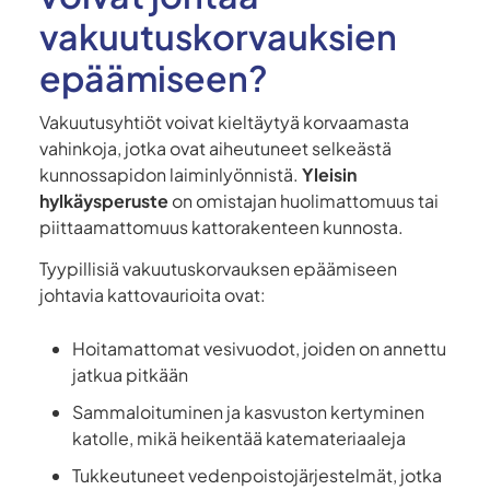
vakuutuskorvauksien
epäämiseen?
Vakuutusyhtiöt voivat kieltäytyä korvaamasta
vahinkoja, jotka ovat aiheutuneet selkeästä
kunnossapidon laiminlyönnistä.
Yleisin
hylkäysperuste
on omistajan huolimattomuus tai
piittaamattomuus kattorakenteen kunnosta.
Tyypillisiä vakuutuskorvauksen epäämiseen
johtavia kattovaurioita ovat:
Hoitamattomat vesivuodot, joiden on annettu
jatkua pitkään
Sammaloituminen ja kasvuston kertyminen
katolle, mikä heikentää katemateriaaleja
Tukkeutuneet vedenpoistojärjestelmät, jotka