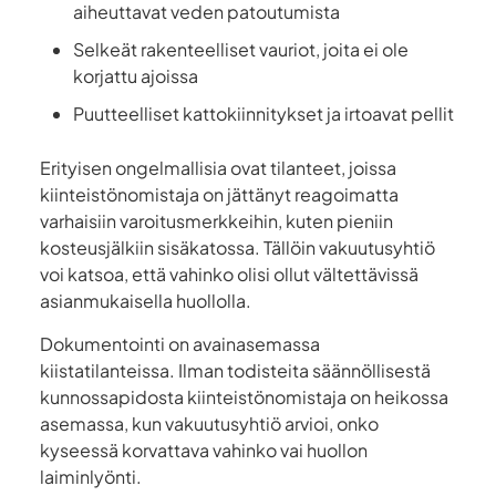
aiheuttavat veden patoutumista
Selkeät rakenteelliset vauriot, joita ei ole
korjattu ajoissa
Puutteelliset kattokiinnitykset ja irtoavat pellit
Erityisen ongelmallisia ovat tilanteet, joissa
kiinteistönomistaja on jättänyt reagoimatta
varhaisiin varoitusmerkkeihin, kuten pieniin
kosteusjälkiin sisäkatossa. Tällöin vakuutusyhtiö
voi katsoa, että vahinko olisi ollut vältettävissä
asianmukaisella huollolla.
Dokumentointi on avainasemassa
kiistatilanteissa. Ilman todisteita säännöllisestä
kunnossapidosta kiinteistönomistaja on heikossa
asemassa, kun vakuutusyhtiö arvioi, onko
kyseessä korvattava vahinko vai huollon
laiminlyönti.