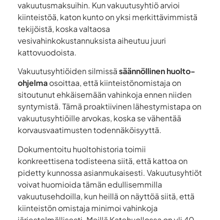
vakuutusmaksuihin. Kun vakuutusyhtiö arvioi
kiinteistöä, katon kunto on yksi merkittävimmistä
tekijöistä, koska valtaosa
vesivahinkokustannuksista aiheutuu juuri
kattovuodoista.
Vakuutusyhtiöiden silmissä
säännöllinen huolto-
ohjelma
osoittaa, että kiinteistönomistaja on
sitoutunut ehkäisemään vahinkoja ennen niiden
syntymistä. Tämä proaktiivinen lähestymistapa on
vakuutusyhtiöille arvokas, koska se vähentää
korvausvaatimusten todennäköisyyttä.
Dokumentoitu huoltohistoria toimii
konkreettisena todisteena siitä, että kattoa on
pidetty kunnossa asianmukaisesti. Vakuutusyhtiöt
voivat huomioida tämän edullisemmilla
vakuutusehdoilla, kun heillä on näyttöä siitä, että
kiinteistön omistaja minimoi vahinkoja
järjestelmällisesti. Meillä Katehuollossa on yli 40