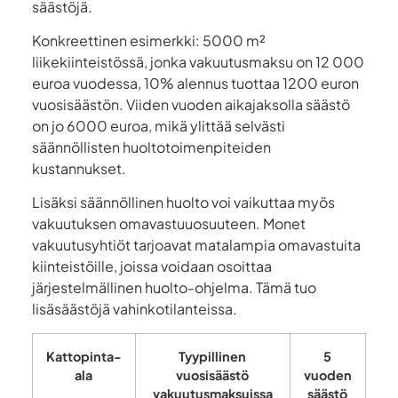
säästöjä.
Konkreettinen esimerkki: 5000 m²
liikekiinteistössä, jonka vakuutusmaksu on 12 000
euroa vuodessa, 10% alennus tuottaa 1200 euron
vuosisäästön. Viiden vuoden aikajaksolla säästö
on jo 6000 euroa, mikä ylittää selvästi
säännöllisten huoltotoimenpiteiden
kustannukset.
Lisäksi säännöllinen huolto voi vaikuttaa myös
vakuutuksen omavastuuosuuteen. Monet
vakuutusyhtiöt tarjoavat matalampia omavastuita
kiinteistöille, joissa voidaan osoittaa
järjestelmällinen huolto-ohjelma. Tämä tuo
lisäsäästöjä vahinkotilanteissa.
Kattopinta-
Tyypillinen
5
ala
vuosisäästö
vuoden
vakuutusmaksuissa
säästö