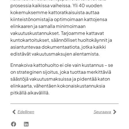
prosessia kaikissa vaiheissa. Yli 40 vuoden
kokemuksemme kattoratkaisuista auttaa
kiinteistönomistajia optimoimaan kattojensa
elinkaaren ja samalla minimoimaan
vakuutuskustannukset. Tarjoamme kattavat
kuntokartoitukset, säännölliset huoltokäynnit ja
asiantuntevaa dokumentaatiota, jotka kaikki
edistävät vakuutusmaksujen alentamista.
Ennakoiva kattohuolto ei ole vain kustannus – se
on strateginen sijoitus, joka tuottaa merkittäviä
säästöjä vakuutusmaksuissa ja pidentää katon
elinkaarta, vähentäen kokonaiskustannuksia
pitkällä aikavälillä.
Edellinen
Seuraava