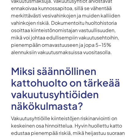
vakuutusmaksuja. Vakuutusyhtiöt arvostavat
ennakoivaa kunnossapitoa, sillä se vähentää
merkittävästi vesivahinkojen ja muiden kalliiden
vahinkojen riskiä. Dokumentoitu huoltohistoria
osoittaa kiinteistönomistajan vastuullisuuden,
mikä voi johtaa edullisempiin vakuutusehtoihin,
pienempään omavastuuseen ja jopa 5-15%
alennuksiin vakuutusmaksuissa vuositasolla.
Miksi säännöllinen
kattohuolto on tärkeää
vakuutusyhtiöiden
näkökulmasta?
Vakuutusyhtiöille kiinteistöjen riskinarviointi on
keskeinen osa hinnoittelua. Hyvin huollettu katto
edustaa pienempää riskiä, mikä heijastuu suoraan