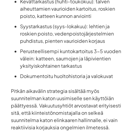
Kevättarkastus (huhti-toukokuu): talven
aiheuttamien vaurioiden kartoitus, roskien
poisto, katteen kunnon arviointi
Syystarkastus (syys-lokakuu): lehtien ja
roskien poisto, vedenpoistojärjestelmien
puhdistus, pienten vaurioiden korjaus
Perusteellisempi kuntokartoitus 3-5 vuoden
välein: katteen, saumojen ja läpivientien
yksityiskohtainen tarkastus
Dokumentoitu huoltohistoria ja valokuvat
Pitkän aikavälin strategia sisältää myös
suunnitelman katon uusimiselle sen käyttöiän
päättyessä. Vakuutusyhtiöt arvostavat erityisesti
sitä, että kiinteistönomistajalla on selkeä
suunnitelma katon elinkaaren hallinnalle, ei vain
reaktiivisia korjauksia ongelmien ilmetessä.