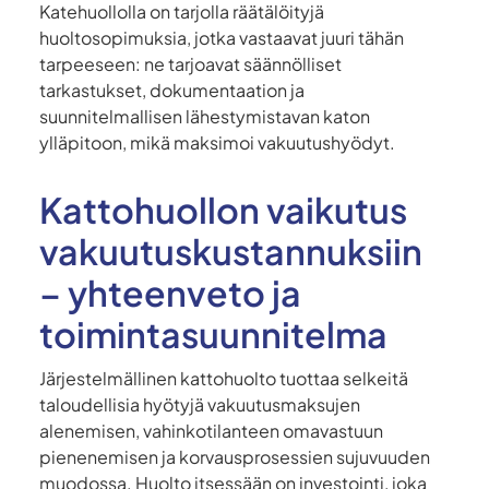
Katehuollolla on tarjolla räätälöityjä
huoltosopimuksia, jotka vastaavat juuri tähän
tarpeeseen: ne tarjoavat säännölliset
tarkastukset, dokumentaation ja
suunnitelmallisen lähestymistavan katon
ylläpitoon, mikä maksimoi vakuutushyödyt.
Kattohuollon vaikutus
vakuutuskustannuksiin
– yhteenveto ja
toimintasuunnitelma
Järjestelmällinen kattohuolto tuottaa selkeitä
taloudellisia hyötyjä vakuutusmaksujen
alenemisen, vahinkotilanteen omavastuun
pienenemisen ja korvausprosessien sujuvuuden
muodossa. Huolto itsessään on investointi, joka