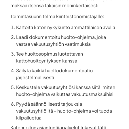
maksaa itsensä takaisin moninkertaisesti.
Toimintasuunnitelma kiinteistönomistajalle:
Kartoita katon nykykunto ammattilaisen avulla
Laadi dokumentoitu huolto-ohjelma, joka
vastaa vakuutusyhtiön vaatimuksia
Tee huoltosopimus luotettavan
kattohuoltoyrityksen kanssa
Säilytä kaikki huoltodokumentaatio
järjestelmällisesti
Keskustele vakuutusyhtiösi kanssa siitä, miten
huolto-ohjelma vaikuttaa vakuutusmaksuihisi
Pyydä säännöllisesti tarjouksia
vakuutusyhtiöiltä – huolto-ohjelma voi tuoda
kilpailuetua
Katehuollon asiantuntijapalvelut tukevat tätä