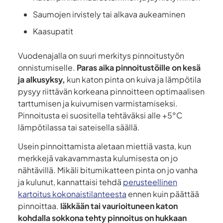
Saumojen irvistely tai alkava aukeaminen
Kaasupatit
Vuodenajalla on suuri merkitys pinnoitustyön
onnistumiselle.
Paras aika pinnoitustöille on kesä
ja alkusyksy,
kun katon pinta on kuiva ja lämpötila
pysyy riittävän korkeana pinnoitteen optimaalisen
tarttumisen ja kuivumisen varmistamiseksi.
Pinnoitusta ei suositella tehtäväksi alle +5°C
lämpötilassa tai sateisella säällä.
Usein pinnoittamista aletaan miettiä vasta, kun
merkkejä vakavammasta kulumisesta on jo
nähtävillä. Mikäli bitumikatteen pinta on jo vanha
ja kulunut, kannattaisi tehdä
perusteellinen
kartoitus kokonaistilanteesta
ennen kuin päättää
pinnoittaa.
Iäkkään tai vaurioituneen katon
kohdalla sokkona tehty pinnoitus on hukkaan