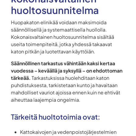
huoltosuunnitelma
Huopakaton elinikää voidaan maksimoida
säännöllisellä ja systemaattisella huollolla.
Kokonaisvaltainen huoltosuunnitelma sisältää
useita toimenpiteitä, jotka yhdessä takaavat
katon pitkän ja luotettavan käyttöiän.
Säännöllinen tarkastus vähintään kaksi kertaa
vuodessa – keväällä ja syksyllä – on ehdottoman
tärkeää.
Tarkastuksissa huolehditaan katon
puhdistuksesta, tarkistetaan kunto ja havaitaan
mahdolliset vauriot ajoissa ennen kuin ne ehtivät
aiheuttaa laajempia ongelmia.
Tärkeitä huoltotoimia ovat:
Kattokaivojen ja vedenpoistojärjestelmien