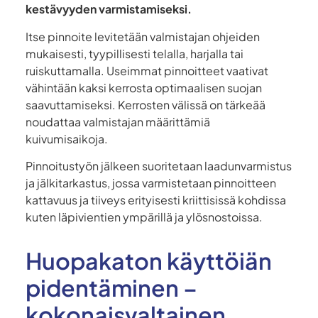
kestävyyden varmistamiseksi.
Itse pinnoite levitetään valmistajan ohjeiden
mukaisesti, tyypillisesti telalla, harjalla tai
ruiskuttamalla. Useimmat pinnoitteet vaativat
vähintään kaksi kerrosta optimaalisen suojan
saavuttamiseksi. Kerrosten välissä on tärkeää
noudattaa valmistajan määrittämiä
kuivumisaikoja.
Pinnoitustyön jälkeen suoritetaan laadunvarmistus
ja jälkitarkastus, jossa varmistetaan pinnoitteen
kattavuus ja tiiveys erityisesti kriittisissä kohdissa
kuten läpivientien ympärillä ja ylösnostoissa.
Huopakaton käyttöiän
pidentäminen –
kokonaisvaltainen