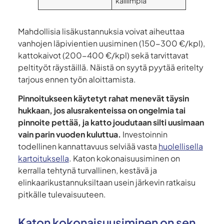
kalliimpia
Mahdollisia lisäkustannuksia voivat aiheuttaa
vanhojen läpivientien uusiminen (150-300 €/kpl),
kattokaivot (200-400 €/kpl) sekä tarvittavat
peltityöt räystäillä. Näistä on syytä pyytää eritelty
tarjous ennen työn aloittamista.
Pinnoitukseen käytetyt rahat menevät täysin
hukkaan, jos alusrakenteissa on ongelmia tai
pinnoite pettää, ja katto joudutaan silti uusimaan
vain parin vuoden kuluttua.
Investoinnin
todellinen kannattavuus selviää vasta
huolellisella
kartoituksella
. Katon kokonaisuusiminen on
kerralla tehtynä turvallinen, kestävä ja
elinkaarikustannuksiltaan usein järkevin ratkaisu
pitkälle tulevaisuuteen.
Katon kokonaisuusiminen on sen