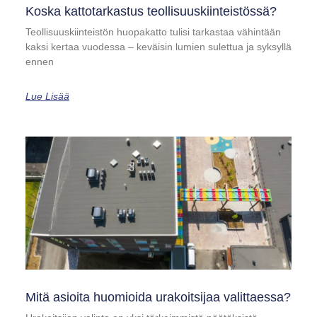
Koska kattotarkastus teollisuuskiinteistössä?
Teollisuuskiinteistön huopakatto tulisi tarkastaa vähintään
kaksi kertaa vuodessa – keväisin lumien sulettua ja syksyllä
ennen
Lue Lisää
Mitä asioita huomioida urakoitsijaa valittaessa?