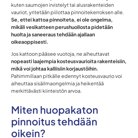
kuten saumojen irvistelyt tai alusrakenteiden
vauriot, yritetään piilottaa pinnoitekerroksen alle.
Se, ettei kattoa pinnoiteta, ei ole ongelma,
mikäli vesikatteen perushuollosta pidetään
huolta ja saneeraus tehdään ajallaan
oikeaoppisesti.
Jos kattoon pääsee vuotoja, ne aiheuttavat
nopeasti laajempia kosteusvaurioita rakenteisiin,
mikä voi johtaa kalliisiin korjaustöihin.
Pahimmillaan pitkälle edennyt kosteusvaurio voi
aiheuttaa sisäilmaongelmia ja heikentää
merkittävästi kiinteistön arvoa.
Miten huopakaton
pinnoitus tehdään
oikein?