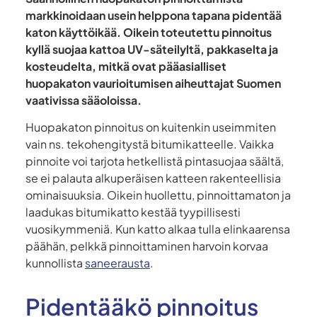
markkinoidaan usein helppona tapana pidentää
katon käyttöikää. Oikein toteutettu pinnoitus
kyllä suojaa kattoa UV-säteilyltä, pakkaselta ja
kosteudelta, mitkä ovat pääasialliset
huopakaton vaurioitumisen aiheuttajat Suomen
vaativissa sääoloissa.
Huopakaton pinnoitus on kuitenkin useimmiten
vain ns. tekohengitystä bitumikatteelle. Vaikka
pinnoite voi tarjota hetkellistä pintasuojaa säältä,
se ei palauta alkuperäisen katteen rakenteellisia
ominaisuuksia. Oikein huollettu, pinnoittamaton ja
laadukas bitumikatto kestää tyypillisesti
vuosikymmeniä. Kun katto alkaa tulla elinkaarensa
päähän, pelkkä pinnoittaminen harvoin korvaa
kunnollista
saneerausta
.
Pidentääkö pinnoitus