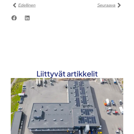
Edellinen
Seuraava
Liittyvät artikkelit