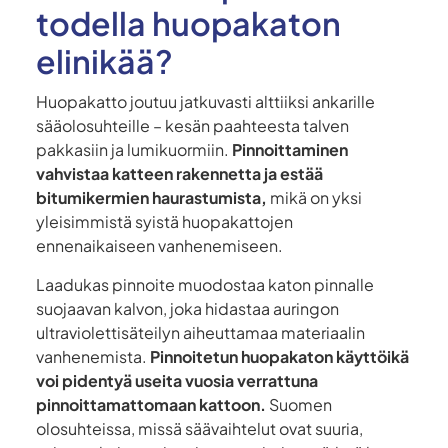
todella huopakaton
elinikää?
Huopakatto joutuu jatkuvasti alttiiksi ankarille
sääolosuhteille – kesän paahteesta talven
pakkasiin ja lumikuormiin.
Pinnoittaminen
vahvistaa katteen rakennetta ja estää
bitumikermien haurastumista,
mikä on yksi
yleisimmistä syistä huopakattojen
ennenaikaiseen vanhenemiseen.
Laadukas pinnoite muodostaa katon pinnalle
suojaavan kalvon, joka hidastaa auringon
ultraviolettisäteilyn aiheuttamaa materiaalin
vanhenemista.
Pinnoitetun huopakaton käyttöikä
voi pidentyä useita vuosia verrattuna
pinnoittamattomaan kattoon.
Suomen
olosuhteissa, missä säävaihtelut ovat suuria,