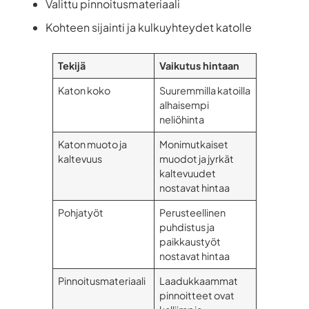
Valittu pinnoitusmateriaali
Kohteen sijainti ja kulkuyhteydet katolle
Tekijä
Vaikutus hintaan
Katon koko
Suuremmilla katoilla
alhaisempi
neliöhinta
Katon muoto ja
Monimutkaiset
kaltevuus
muodot ja jyrkät
kaltevuudet
nostavat hintaa
Pohjatyöt
Perusteellinen
puhdistus ja
paikkaustyöt
nostavat hintaa
Pinnoitusmateriaali
Laadukkaammat
pinnoitteet ovat