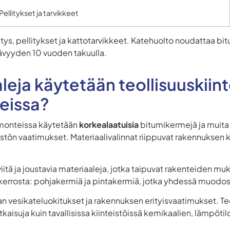
Pellitykset ja tarvikkeet
ys, pellitykset ja kattotarvikkeet. Katehuolto noudattaa b
tävyyden 10 vuoden takuulla.
aleja käytetään teollisuuskiin
eissa?
remonteissa käytetään
korkealaatuisia
bitumikermejä ja muita 
stön vaatimukset. Materiaalivalinnat riippuvat rakennuksen k
iviitä ja joustavia materiaaleja, jotka taipuvat rakenteiden
mikerrosta: pohjakermiä ja pintakermiä, jotka yhdessä muod
n vesikateluokitukset ja rakennuksen erityisvaatimukset. Te
aisuja kuin tavallisissa kiinteistöissä kemikaalien, lämpöti