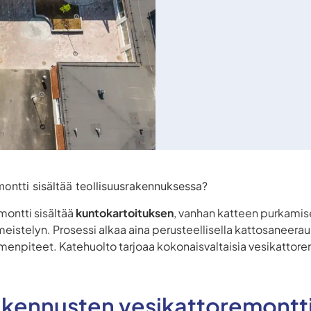
montti sisältää teollisuusrakennuksessa?
montti sisältää
kuntokartoituksen
, vanhan katteen purkami
eistelyn. Prosessi alkaa aina perusteellisella kattosaneerauk
oimenpiteet. Katehuolto tarjoaa kokonaisvaltaisia vesikattorem
akennusten vesikattoremontti 