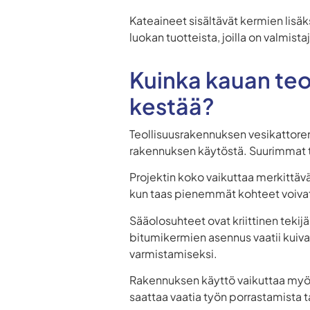
Kateaineet sisältävät kermien lisäks
luokan tuotteista, joilla on valmist
Kuinka kauan teo
kestää?
Teollisuusrakennuksen vesikattorem
rakennuksen käytöstä. Suurimmat te
Projektin koko vaikuttaa merkittäv
kun taas pienemmät kohteet voivat
Sääolosuhteet ovat kriittinen tekij
bitumikermien asennus vaatii kuiv
varmistamiseksi.
Rakennuksen käyttö vaikuttaa myös 
saattaa vaatia työn porrastamista t