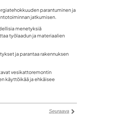
energiatehokkuuden parantuminen ja
tantotoiminnan jatkumisen.
udellisia menetyksiä
ttaa työlaadun ja materiaalien
tykset ja parantaa rakennuksen
stavat vesikattoremontin
en käyttöikää ja ehkäisee
Seuraava