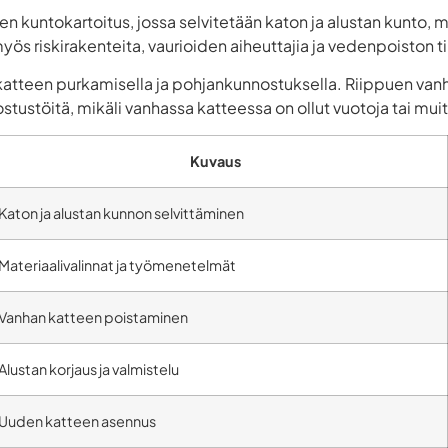
n kuntokartoitus, jossa selvitetään katon ja alustan kunto, 
ös riskirakenteita, vaurioiden aiheuttajia ja vedenpoiston ti
katteen purkamisella ja pohjankunnostuksella. Riippuen van
ostustöitä, mikäli vanhassa katteessa on ollut vuotoja tai mu
Kuvaus
Katon ja alustan kunnon selvittäminen
Materiaalivalinnat ja työmenetelmät
Vanhan katteen poistaminen
Alustan korjaus ja valmistelu
Uuden katteen asennus