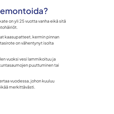
 remontoida?
kate on yli 25 vuotta vanha eikä sitä
tohäiriöt.
vat kaasupatteet, kermin pinnan
tasirote on vähentynyt isolta
iden vuoksi vesi lammikoituu ja
Liikuntasaumojen puuttuminen tai
ertaa vuodessa, johon kuuluu
ikää merkittävästi.