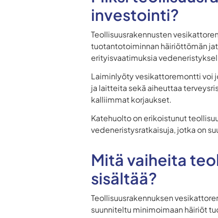
investointi?
Teollisuusrakennusten vesikattore
tuotantotoiminnan häiriöttömän jatk
erityisvaatimuksia vedeneristyksel
Laiminlyöty vesikattoremontti voi j
ja laitteita sekä aiheuttaa terveysr
kalliimmat korjaukset.
Katehuolto on erikoistunut teollis
vedeneristysratkaisuja, jotka on s
Mitä vaiheita te
sisältää?
Teollisuusrakennuksen vesikattor
suunniteltu minimoimaan häiriöt t