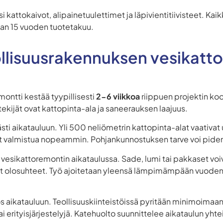
i kattokaivot, alipainetuulettimet ja läpivientitiivisteet. Ka
ajan 15 vuoden tuotetakuu.
llisuusrakennuksen vesikatt
ontti kestää tyypillisesti
2-6 viikkoa
riippuen projektin koo
kijät ovat kattopinta-ala ja saneerauksen laajuus.
ästi aikatauluun. Yli 500 neliömetrin kattopinta-alat vaativ
 valmistua nopeammin. Pohjankunnostuksen tarve voi pident
ä vesikattoremontin aikataulussa. Sade, lumi tai pakkaset voi
at olosuhteet. Työ ajoitetaan yleensä lämpimämpään vuode
aikatauluun. Teollisuuskiinteistöissä pyritään minimoimaan 
ai erityisjärjestelyjä. Katehuolto suunnittelee aikataulun yh