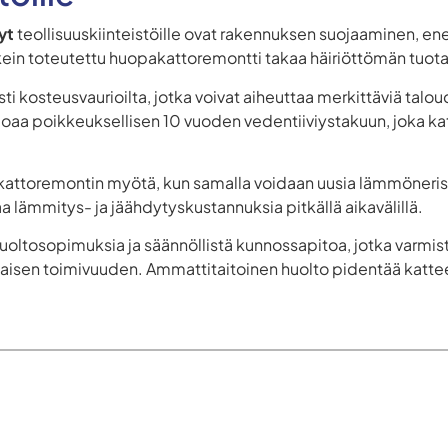
yt
teollisuuskiinteistöille ovat rakennuksen suojaaminen, 
ikein toteutettu huopakattoremontti takaa häiriöttömän tuo
i kosteusvaurioilta, jotka voivat aiheuttaa merkittäviä talo
arjoaa poikkeuksellisen 10 vuoden vedentiiviystakuun, joka ka
attoremontin myötä, kun samalla voidaan uusia lämmöneris
 lämmitys- ja jäähdytyskustannuksia pitkällä aikavälillä.
 huoltosopimuksia ja säännöllistä kunnossapitoa, jotka varmi
kaisen toimivuuden. Ammattitaitoinen huolto pidentää katte