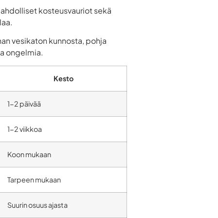
mahdolliset kosteusvauriot sekä
laa.
han vesikaton kunnosta, pohja
ita ongelmia.
Kesto
1-2 päivää
1-2 viikkoa
Koon mukaan
Tarpeen mukaan
Suurin osuus ajasta