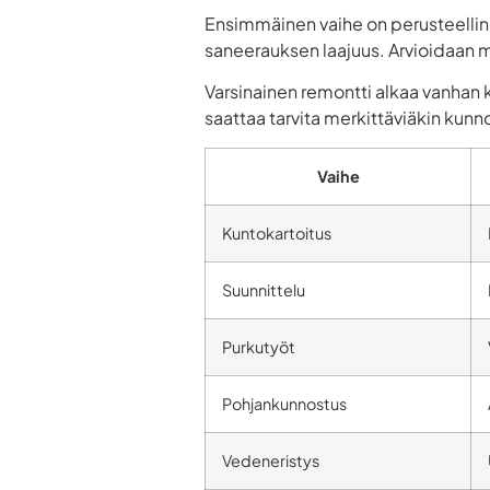
Ensimmäinen vaihe on perusteelline
saneerauksen laajuus. Arvioidaan my
Varsinainen remontti alkaa vanhan 
saattaa tarvita merkittäviäkin kunn
Vaihe
Kuntokartoitus
Suunnittelu
Purkutyöt
Pohjankunnostus
Vedeneristys