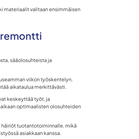
ikki materiaalit valitaan ensimmäisen
oremontti
sta, sääolosuhteista ja
at useamman viikon työskentelyn,
ää aikataulua merkittävästi.
vat keskeyttää työt, ja
naikaan optimaalisten olosuhteiden
häiriöt tuotantotoiminnalle, mikä
teistyössä asiakkaan kanssa.