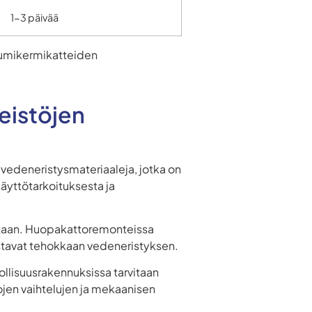
1-3 päivää
itumikermikatteiden
teistöjen
vedeneristysmateriaaleja, jotka on
äyttötarkoituksesta ja
 mukaan. Huopakattoremonteissa
ostavat tehokkaan vedeneristyksen.
ollisuusrakennuksissa tarvitaan
lojen vaihtelujen ja mekaanisen