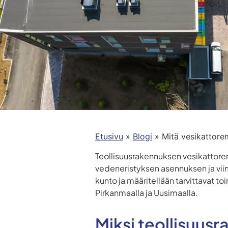
Etusivu
»
Blogi
»
Mitä vesikattore
Teollisuusrakennuksen vesikattore
vedeneristyksen asennuksen ja viim
kunto ja määritellään tarvittavat t
Pirkanmaalla ja Uusimaalla.
Miksi teollisuusr