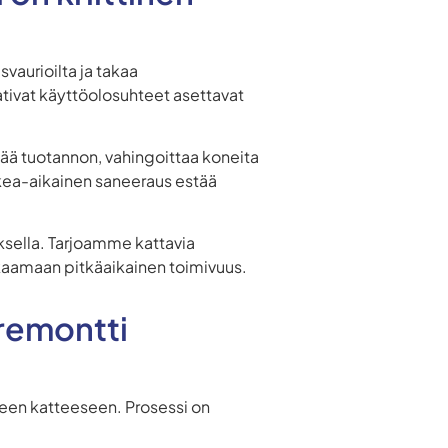
svaurioilta ja takaa
ativat käyttöolosuhteet asettavat
tää tuotannon, vahingoittaa koneita
oikea-aikainen saneeraus estää
ksella. Tarjoamme kattavia
akaamaan pitkäaikainen toimivuus.
oremontti
een katteeseen. Prosessi on