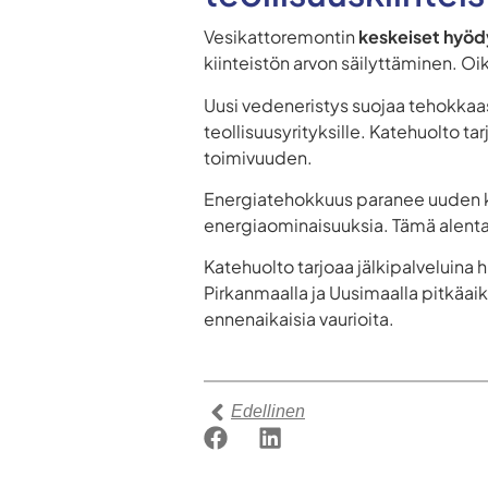
Vesikattoremontin
keskeiset hyöd
kiinteistön arvon säilyttäminen. O
Uusi vedeneristys suojaa tehokkaast
teollisuusyrityksille. Katehuolto t
toimivuuden.
Energiatehokkuus paranee uuden k
energiaominaisuuksia. Tämä alentaa
Katehuolto tarjoaa jälkipalveluina
Pirkanmaalla ja Uusimaalla pitkäai
ennenaikaisia vaurioita.
Edellinen