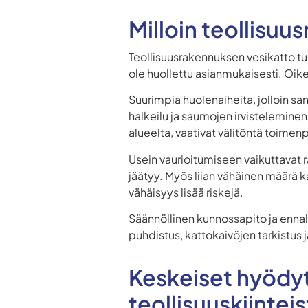
Milloin teollisu
Teollisuusrakennuksen vesikatto t
ole huollettu asianmukaisesti. Oike
Suurimpia huolenaiheita, jolloin s
halkeilu ja saumojen irvisteleminen
alueelta, vaativat välitöntä toimen
Usein vaurioitumiseen vaikuttavat ra
jäätyy. Myös liian vähäinen määrä k
vähäisyys lisää riskejä.
Säännöllinen kunnossapito ja enna
puhdistus, kattokaivöjen tarkistus
Keskeiset hyödyt
teollisuuskiinteis