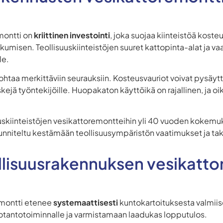
montti on
kriittinen investointi
, joka suojaa kiinteistöä kosteu
umisen. Teollisuuskiinteistöjen suuret kattopinta-alat ja va
le.
ohtaa merkittäviin seurauksiin. Kosteusvauriot voivat pysäyt
iskejä työntekijöille. Huopakaton käyttöikä on rajallinen, ja 
uuskiinteistöjen vesikattoremontteihin yli 40 vuoden kokemu
uunniteltu kestämään teollisuusympäristön vaatimukset ja t
ollisuusrakennuksen vesikatt
emontti etenee
systemaattisesti
kuntokartoituksesta valmiis
uotantotoiminnalle ja varmistamaan laadukas lopputulos.