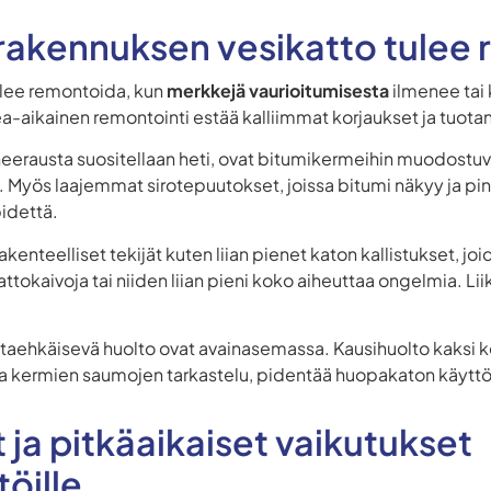
usrakennuksen vesikatto tulee
ulee remontoida, kun
merkkejä vaurioitumisesta
ilmenee tai 
a-aikainen remontointi estää kalliimmat korjaukset ja tuotan
aneerausta suositellaan heti, ovat bitumikermeihin muodostu
. Myös laajemmat sirotepuutokset, joissa bitumi näkyy ja pin
pidettä.
kenteelliset tekijät kuten liian pienet katon kallistukset, jo
attokaivoja tai niiden liian pieni koko aiheuttaa ongelmia. 
ltaehkäisevä huolto ovat avainasemassa. Kausihuolto kaksi k
 ja kermien saumojen tarkastelu, pidentää huopakaton käyttö
 ja pitkäaikaiset vaikutukset
töille