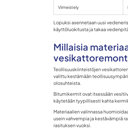
Viimeistely
Lopuksi asennetaan uusi vedenerist
käyttöluokitusta ja takaa vedenpi
Millaisia materia
vesikattoremont
Teollisuuskiinteistöjen vesikatto
valittu kestämään teollisuusympäri
olosuhteista.
Bitumikermit ovat itsessään vesiti
käytetään tyypillisesti kahta ker
Materiaalien valinnassa huomioidaa
usein vahvempia ja kestävämpiä ratk
rasituksen vuoksi.