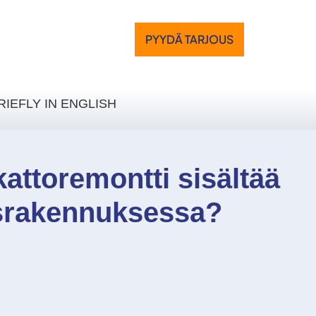
PYYDÄ TARJOUS
RIEFLY IN ENGLISH
kattoremontti sisältää
usrakennuksessa?