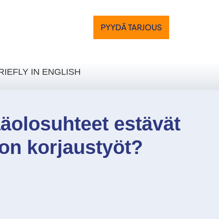
PYYDÄ TARJOUS
RIEFLY IN ENGLISH
ääolosuhteet estävät
on korjaustyöt?