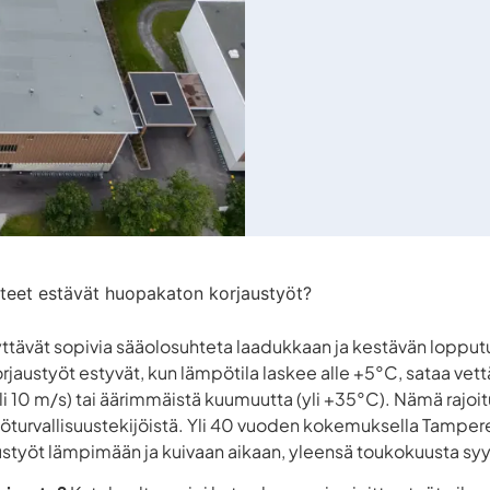
hteet estävät huopakaton korjaustyöt?
ttävät sopivia sääolosuhteta laadukkaan ja kestävän lopput
austyöt estyvät, kun lämpötila laskee alle +5°C, sataa vettä t
yli 10 m/s) tai äärimmäistä kuumuutta (yli +35°C). Nämä rajo
työturvallisuustekijöistä. Yli 40 vuoden kokemuksella Tampe
styöt lämpimään ja kuivaan aikaan, yleensä toukokuusta sy