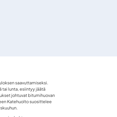
uloksen saavuttamiseksi.
ai lunta, esiintyy jäätä
itukset johtuvat bitumihuovan
reen Katehuolto suosittelee
yskuuhun.