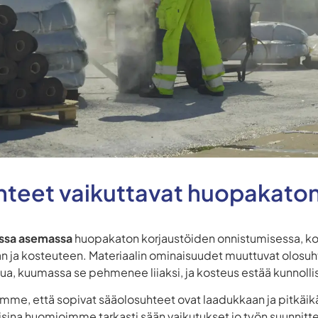
hteet vaikuttavat huopakaton
assa asemassa
huopakaton korjaustöiden onnistumisessa, k
an ja kosteuteen. Materiaalin ominaisuudet muuttuvat olos
tua, kuumassa se pehmenee liiaksi, ja kosteus estää kunnolli
me, että sopivat sääolosuhteet ovat laadukkaan ja pitkäikä
sina huomioimme tarkasti sään vaikutukset jo työn suunnitt