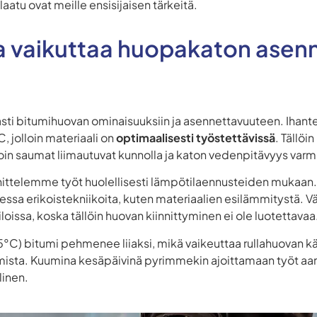
a laatu ovat meille ensisijaisen tärkeitä.
a vaikuttaa huopakaton asen
ästi bitumihuovan ominaisuuksiin ja asennettavuuteen. Ihant
, jolloin materiaali on
optimaalisesti työstettävissä
. Tällöi
loin saumat liimautuvat kunnolla ja katon vedenpitävyys varm
nittelemme työt huolellisesti lämpötilaennusteiden mukaa
essa erikoistekniikoita, kuten materiaalien esilämmitystä. 
oissa, koska tällöin huovan kiinnittyminen ei ole luotettavaa
5°C) bitumi pehmenee liiaksi, mikä vaikeuttaa rullahuovan kä
umista. Kuumina kesäpäivinä pyrimmekin ajoittamaan työt aam
linen.