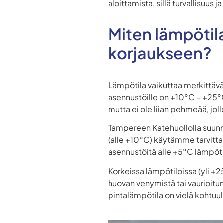
aloittamista, sillä turvallisuus j
Miten lämpötil
korjaukseen?
Lämpötila vaikuttaa merkittäv
asennustöille on +10°C – +25°C
mutta ei ole liian pehmeää, jol
Tampereen Katehuollolla suun
(alle +10°C) käytämme tarvitta
asennustöitä alle +5°C lämpötil
Korkeissa lämpötiloissa (yli +2
huovan venymistä tai vaurioit
pintalämpötila on vielä kohtuul