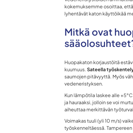
kokemuksemme osoittaa, että vä
lyhentävät katon käyttöikää me
Mitkä ovat huo
sääolosuhteet
Huopakaton korjaustöitä estävi
kuumuus.
Sateella työskentel
saumojen pitävyyttä. Myös väh
vedeneristyksen.
Kun lämpötila laskee alle +5°
ja hauraaksi, jolloin se voi mur
aiheuttaa merkittävän työturval
Voimakas tuuli (yli 10 m/s) vaik
työskenneltäessä. Tampereen K