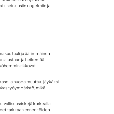
 usein uusiin ongelmiin ja
imakas tuuli ja äärimmäinen
n alustaan ja heikentää
 myöhemmin rikkovat
kasella huopa muuttuu jäykäksi
 liukas työympäristö, mikä
urvallisuusriskejä korkealla
teet tarkkaan ennen töiden