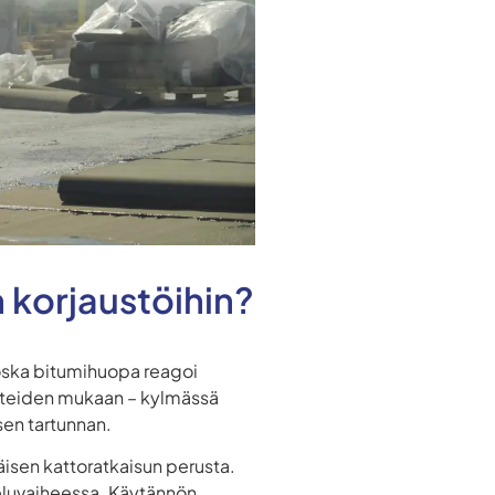
 korjaustöihin?
oska bitumihuopa reagoi
uhteiden mukaan – kylmässä
sen tartunnan.
isen kattoratkaisun perusta.
eluvaiheessa. Käytännön