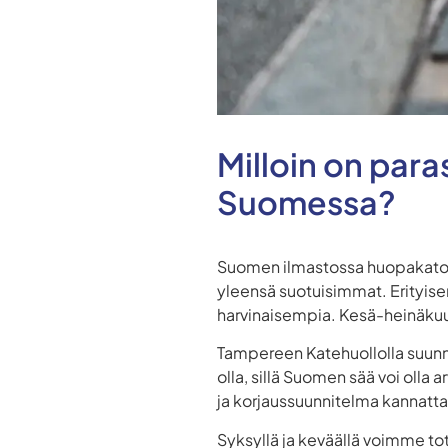
Milloin on par
Suomessa?
Suomen ilmastossa huopakaton
yleensä suotuisimmat. Erityisen
harvinaisempia. Kesä-heinäkuun
Tampereen Katehuollolla suunn
olla, sillä Suomen sää voi oll
ja korjaussuunnitelma kannattaa
Syksyllä ja keväällä voimme to