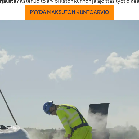
rjausta?
Katehuolto arvioi katon kunnon ja ajoittaa työt oike
PYYDÄ MAKSUTON KUNTOARVIO