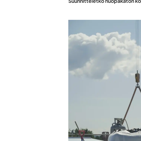
Suunnitteletko huopakaton ko