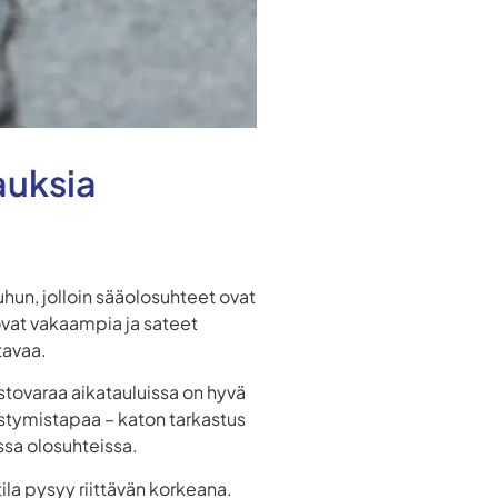
auksia
un, jolloin sääolosuhteet ovat
 ovat vakaampia ja sateet
tavaa.
tovaraa aikatauluissa on hyvä
stymistapaa – katon tarkastus
ssa olosuhteissa.
la pysyy riittävän korkeana.