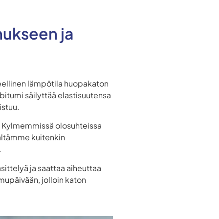
nukseen ja
eellinen lämpötila huopakaton
n bitumi säilyttää elastisuutensa
istuu.
n. Kylmemmissä olosuhteissa
Vältämme kuitenkin
.
sittelyä ja saattaa aiheuttaa
upäivään, jolloin katon