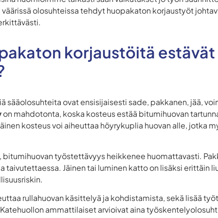
ärissä olosuhteissa tehdyt huopakaton korjaustyöt johtavat
rkittävästi.
pakaton korjaustöitä estävät
?
ä sääolosuhteita ovat ensisijaisesti sade, pakkanen, jää, vo
y
on mahdotonta, koska kosteus estää bitumihuovan tartunna
äinen kosteus voi aiheuttaa höyrykuplia huovan alle, jotka
C, bitumihuovan työstettävyys heikkenee huomattavasti. Pak
tua taivutettaessa. Jäinen tai luminen katto on lisäksi erittäin
lisuusriskin.
euttaa rullahuovan käsittelyä ja kohdistamista, sekä lisää työt
atehuollon ammattilaiset arvioivat aina työskentelyolosuh