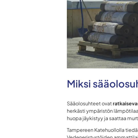
Miksi sääolosu
Sääolosuhteet ovat
ratkaisev
herkästi ympäristön lämpötila
huopa jäykistyy ja saattaa mur
Tampereen Katehuollolla tiedäm
Vedeneristystöiden ammattilai