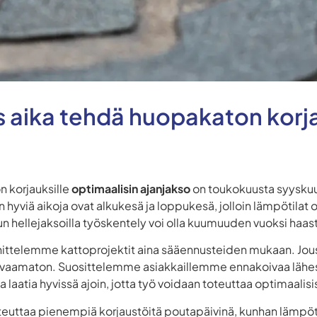
as aika tehdä huopakaton korj
 korjauksille
optimaalisin ajanjakso
on toukokuusta syyskuuh
 hyviä aikoja ovat alkukesä ja loppukesä, jolloin lämpötilat
 hellejaksoilla työskentely voi olla kuumuuden vuoksi haas
ittelemme kattoprojektit aina sääennusteiden mukaan. Jous
a arvaamaton. Suosittelemme asiakkaillemme ennakoivaa lähe
 laatia hyvissä ajoin, jotta työ voidaan toteuttaa optimaalisi
teuttaa pienempiä korjaustöitä poutapäivinä, kunhan lämpöti