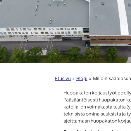
Etusivu
»
Blogi
»
Milloin sääolosu
Huopakaton korjaustyöt edelly
Pääsääntöisesti huopakaton korj
katolla, on voimakasta tuulta (
teknisistä ominaisuuksista ja 
ajoittamaan huopakaton korjau