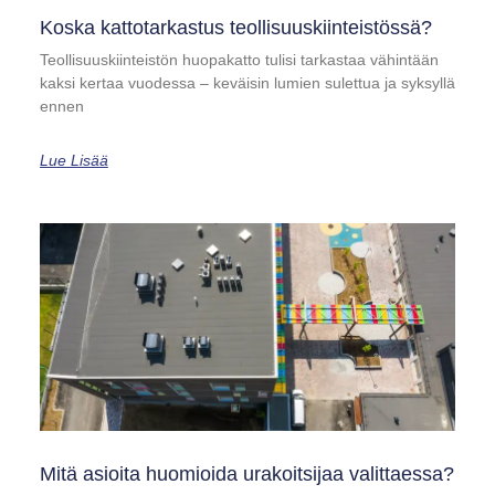
Koska kattotarkastus teollisuuskiinteistössä?
Teollisuuskiinteistön huopakatto tulisi tarkastaa vähintään
kaksi kertaa vuodessa – keväisin lumien sulettua ja syksyllä
ennen
Lue Lisää
Mitä asioita huomioida urakoitsijaa valittaessa?