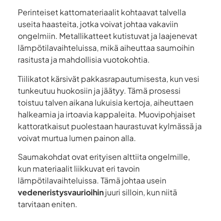
Perinteiset kattomateriaalit kohtaavat talvella
useita haasteita, jotka voivat johtaa vakaviin
ongelmiin. Metallikatteet kutistuvat ja laajenevat
lämpötilavaihteluissa, mikä aiheuttaa saumoihin
rasitusta ja mahdollisia vuotokohtia.
Tiilikatot kärsivät pakkasrapautumisesta, kun vesi
tunkeutuu huokosiin ja jäätyy. Tämä prosessi
toistuu talven aikana lukuisia kertoja, aiheuttaen
halkeamia ja irtoavia kappaleita. Muovipohjaiset
kattoratkaisut puolestaan haurastuvat kylmässä ja
voivat murtua lumen painon alla.
Saumakohdat ovat erityisen alttiita ongelmille,
kun materiaalit liikkuvat eri tavoin
lämpötilavaihteluissa. Tämä johtaa usein
vedeneristysvaurioihin
juuri silloin, kun niitä
tarvitaan eniten.