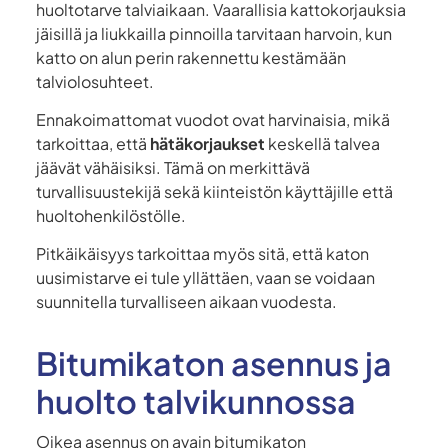
huoltotarve talviaikaan. Vaarallisia kattokorjauksia
jäisillä ja liukkailla pinnoilla tarvitaan harvoin, kun
katto on alun perin rakennettu kestämään
talviolosuhteet.
Ennakoimattomat vuodot ovat harvinaisia, mikä
tarkoittaa, että
hätäkorjaukset
keskellä talvea
jäävät vähäisiksi. Tämä on merkittävä
turvallisuustekijä sekä kiinteistön käyttäjille että
huoltohenkilöstölle.
Pitkäikäisyys tarkoittaa myös sitä, että katon
uusimistarve ei tule yllättäen, vaan se voidaan
suunnitella turvalliseen aikaan vuodesta.
Bitumikaton asennus ja
huolto talvikunnossa
Oikea asennus on avain bitumikaton