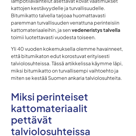
lämpötilavaihtelut asettavat kovat vaatimukset
kattojen kestävyydelle ja turvallisuudelle.
Bitumikatto talvella tarjoaa huomattavasti
paremman turvallisuuden verrattuna perinteisiin
kattomateriaaleihin, ja sen
vedeneristys talvella
toimii luotettavasti vuodesta toiseen.
Yli 40 vuoden kokemuksella olemme havainneet,
että bitumikaton edut korostuvat erityisesti
talviolosuhteissa. Tässä artikkelissa käymme läpi,
miksi bitumikatto on turvallisempi vaihtoehto ja
miten se kestää Suomen ankaria talviolosuhteita.
Miksi perinteiset
kattomateriaalit
pettävät
talviolosuhteissa