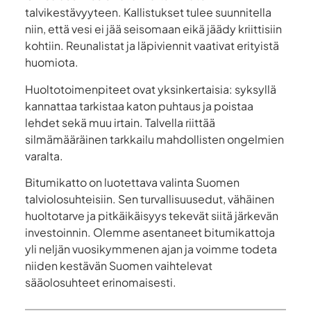
talvikestävyyteen. Kallistukset tulee suunnitella
niin, että vesi ei jää seisomaan eikä jäädy kriittisiin
kohtiin. Reunalistat ja läpiviennit vaativat erityistä
huomiota.
Huoltotoimenpiteet ovat yksinkertaisia: syksyllä
kannattaa tarkistaa katon puhtaus ja poistaa
lehdet sekä muu irtain. Talvella riittää
silmämääräinen tarkkailu mahdollisten ongelmien
varalta.
Bitumikatto on luotettava valinta Suomen
talviolosuhteisiin. Sen turvallisuusedut, vähäinen
huoltotarve ja pitkäikäisyys tekevät siitä järkevän
investoinnin. Olemme asentaneet bitumikattoja
yli neljän vuosikymmenen ajan ja voimme todeta
niiden kestävän Suomen vaihtelevat
sääolosuhteet erinomaisesti.