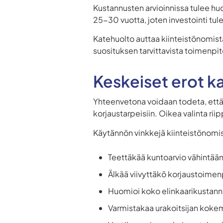
Kustannusten arvioinnissa tulee hu
25-30 vuotta, joten investointi tul
Katehuolto auttaa kiinteistönomis
suosituksen tarvittavista toimenpit
Keskeiset erot k
Yhteenvetona voidaan todeta, ett
korjaustarpeisiin. Oikea valinta ri
Käytännön vinkkejä kiinteistönomistaj
Teettäkää kuntoarvio vähintään
Älkää viivyttäkö korjaustoimenpi
Huomioi koko elinkaarikustan
Varmistakaa urakoitsijan koke