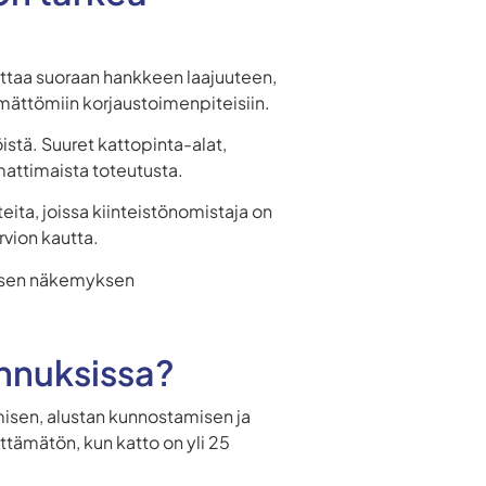
ikuttaa suoraan hankkeen laajuuteen,
ämättömiin korjaustoimenpiteisiin.
istä. Suuret kattopinta-alat,
mmattimaista toteutusta.
teita, joissa kiinteistönomistaja on
rvion kautta.
laisen näkemyksen
ennuksissa?
isen, alustan kunnostamisen ja
tämätön, kun katto on yli 25