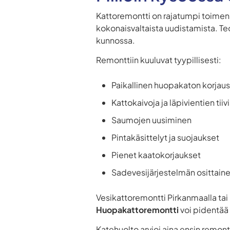
Kattoremontti on rajatumpi toimen
kokonaisvaltaista uudistamista. Teo
kunnossa.
Remonttiin kuuluvat tyypillisesti:
Paikallinen huopakaton korjau
Kattokaivoja ja läpivientien tii
Saumojen uusiminen
Pintakäsittelyt ja suojaukset
Pienet kaatokorjaukset
Sadevesijärjestelmän osittain
Vesikattoremontti Pirkanmaalla tai U
Huopakattoremontti
voi pidentää 
Katehuolto arvioi aina ensin remon