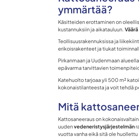
ymmärtää?
Käsitteiden erottaminen on oleellist
kustannuksiin ja aikatauluun.
Väärä
Teollisuusrakennuksissa ja liikekiin
erikoisrakenteet ja tiukat toiminna
Pirkanmaan ja Uudenmaan alueella
epävarma tarvittavien toimenpiteid
Katehuolto tarjoaa yli 500 m² kato
kokonaistilanteesta ja voit tehdä p
Mitä kattosaneer
Kattosaneeraus on kokonaisvaltain
uuden
vedeneristysjärjestelmän
r
vuotta vanha eikä sitä ole huollett