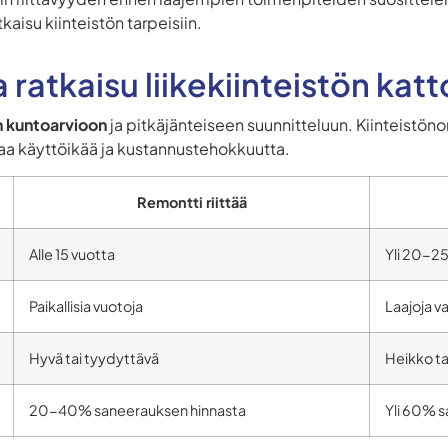
aisu kiinteistön tarpeisiin.
a ratkaisu liikekiinteistön ka
n kuntoarvioon
ja pitkäjänteiseen suunnitteluun. Kiinteistöno
vaa käyttöikää ja kustannustehokkuutta.
Remontti riittää
Alle 15 vuotta
Yli 20-25
Paikallisia vuotoja
Laajoja v
Hyvä tai tyydyttävä
Heikko ta
20-40% saneerauksen hinnasta
Yli 60% 