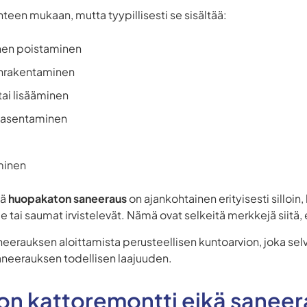
teen mukaan, mutta tyypillisesti se sisältää:
nen poistaminen
enrakentaminen
ai lisääminen
 asentaminen
minen
sä
huopakaton saneeraus
on ajankohtainen erityisesti sillo
 tai saumat irvistelevät. Nämä ovat selkeitä merkkejä siitä, e
eerauksen aloittamista perusteellisen kuntoarvion, joka selv
aneerauksen todellisen laajuuden.
 on kattoremontti eikä sanee