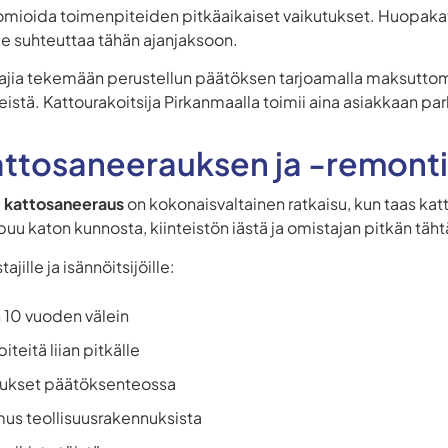
omioida toimenpiteiden pitkäaikaiset vaikutukset. Huopakat
ee suhteuttaa tähän ajanjaksoon.
tajia tekemään perustellun päätöksen tarjoamalla maksuttom
eistä. Kattourakoitsija Pirkanmaalla toimii aina asiakkaan p
attosaneerauksen ja -remontin
ä
kattosaneeraus
on kokonaisvaltainen ratkaisu, kun taas kat
ippuu katon kunnosta, kiinteistön iästä ja omistajan pitkän tä
ille ja isännöitsijöille:
 10 vuoden välein
teitä liian pitkälle
nukset päätöksenteossa
mus teollisuusrakennuksista