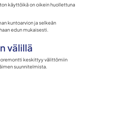
on käyttöikä on oikein huollettuna
an kuntoarvion ja selkeän
arhaan edun mukaisesti.
 välillä
toremontti keskittyy välittömiin
htäimen suunnitelmista.