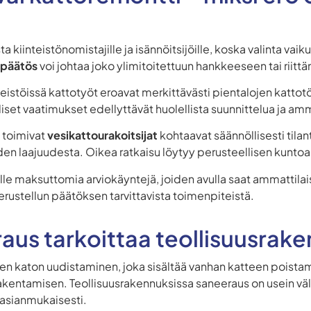
a kiinteistönomistajille ja isännöitsijöille, koska valinta va
 päätös
voi johtaa joko ylimitoitettuun hankkeeseen tai riitt
teistöissä kattotyöt eroavat merkittävästi pientalojen kattotö
lliset vaatimukset edellyttävät huolellista suunnittelua ja a
 toimivat
vesikattourakoitsijat
kohtaavat säännöllisesti tilan
en laajuudesta. Oikea ratkaisu löytyy perusteellisen kuntoa
ille maksuttomia arviokäyntejä, joiden avulla saat ammatti
erustellun päätöksen tarvittavista toimenpiteistä.
aus tarkoittaa teollisuusrak
en katon uudistaminen, joka sisältää vanhan katteen poistam
akentamisen. Teollisuusrakennuksissa saneeraus on usein vält
u asianmukaisesti.