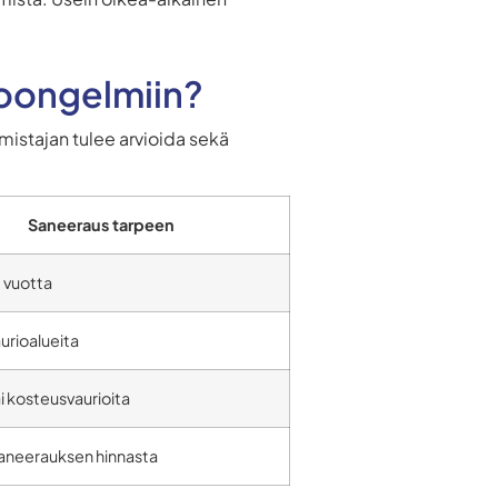
ttoongelmiin?
mistajan tulee arvioida sekä
Saneeraus tarpeen
 vuotta
aurioalueita
i kosteusvaurioita
saneerauksen hinnasta