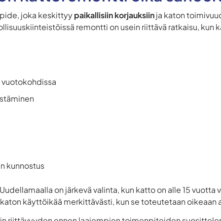
pide, joka keskittyy
paikallisiin korjauksiin
ja katon toimivu
llisuuskiinteistöissä remontti on usein riittävä ratkaisu, kun
s vuotokohdissa
vistäminen
en kunnostus
udellamaalla on järkevä valinta, kun katto on alle 15 vuotta va
katon käyttöikää merkittävästi, kun se toteutetaan oikeaan 
tin riittävyyden ennen laajempien toimenpiteiden suosittele