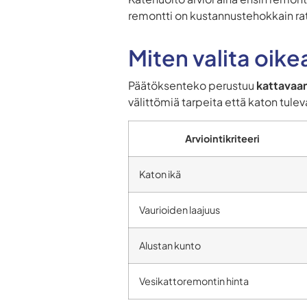
remontti on kustannustehokkain ratk
Miten valita oike
Päätöksenteko perustuu
kattavaa
välittömiä tarpeita että katon tule
Arviointikriteeri
Katon ikä
Vaurioiden laajuus
Alustan kunto
Vesikattoremontin hinta