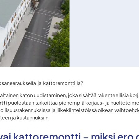
osaneerauksella ja kattoremonttilla?
ltainen katon uudistaminen, joka sisältää rakenteellisia kor
tti
puolestaan tarkoittaa pienempiä korjaus- ja huoltotoimen
lisuusrakennuksissa ja liikekiinteistöissä oikean vaihtoehdo
teen ja kustannuksiin.
ai kattoremontti – miksi ero 