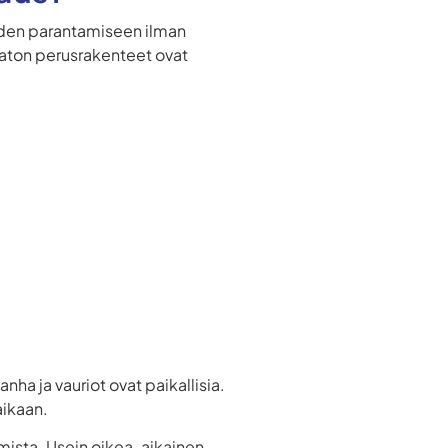
uden parantamiseen ilman
 katon perusrakenteet ovat
nha ja vauriot ovat paikallisia.
aikaan.
mista. Usein oikea-aikainen