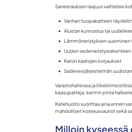
Saneerauksen laajuus vaihtelee koh
Vanhan huopakatteen täydelli
Alustan kunnostus tai uudelle
Lämmöneristyksen uusiminen t
Uuden vedeneristysrakenteen
Katon kaatojen korjaukset
Sadevesijärjestelmän uudista
Varastohalleissa ja liikekiinteistöis
kaasupatteja, kermin pinta halkeilee
Katehuolto suorittaa aina ennen san
mahdolliset kosteusvauriot sekä s
Milloin kyseessä