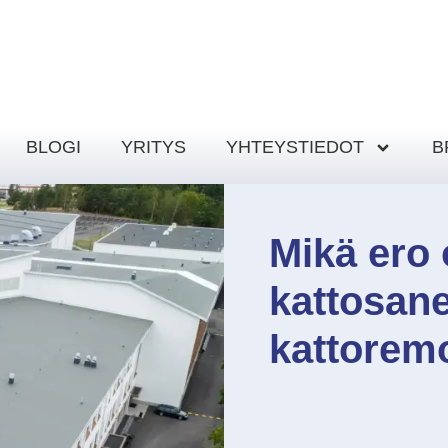
BLOGI
YRITYS
YHTEYSTIEDOT
B
Mikä ero
kattosane
kattoremo