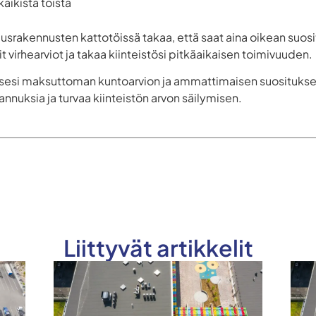
aikista töistä
usrakennusten kattotöissä takaa, että saat aina oikean suosi
it virhearviot ja takaa kiinteistösi pitkäaikaisen toimivuuden.
esi maksuttoman kuntoarvion ja ammattimaisen suosituksen 
annuksia ja turvaa kiinteistön arvon säilymisen.
Liittyvät artikkelit