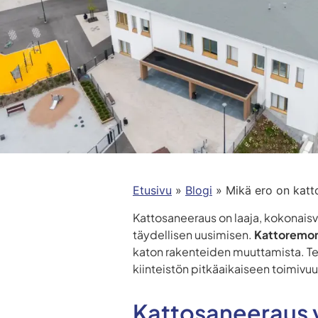
Etusivu
»
Blogi
»
Mikä ero on katt
Kattosaneeraus on laaja, kokonaisva
täydellisen uusimisen.
Kattoremon
katon rakenteiden muuttamista. Teol
kiinteistön pitkäaikaiseen toimivuu
Kattosaneeraus v