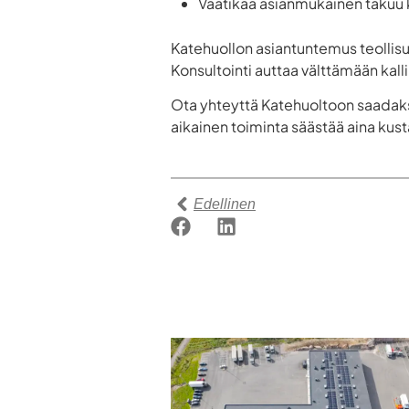
Vaatikaa asianmukainen takuu k
Katehuollon asiantuntemus teollisu
Konsultointi auttaa välttämään kalli
Ota yhteyttä Katehuoltoon saadaks
aikainen toiminta säästää aina kust
Edellinen