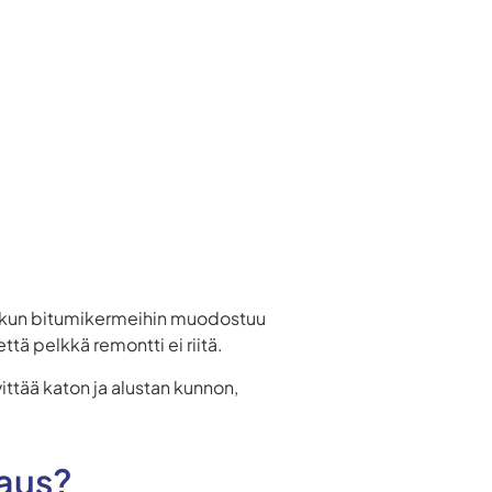
in, kun bitumikermeihin muodostuu
ttä pelkkä remontti ei riitä.
ittää katon ja alustan kunnon,
raus?