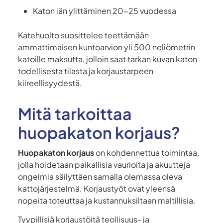
Katon iän ylittäminen 20-25 vuodessa
Katehuolto suosittelee teettämään
ammattimaisen kuntoarvion yli 500 neliömetrin
katoille maksutta, jolloin saat tarkan kuvan katon
todellisesta tilasta ja korjaustarpeen
kiireellisyydestä.
Mitä tarkoittaa
huopakaton korjaus?
Huopakaton korjaus
on kohdennettua toimintaa,
jolla hoidetaan paikallisia vaurioita ja akuutteja
ongelmia säilyttäen samalla olemassa oleva
kattojärjestelmä. Korjaustyöt ovat yleensä
nopeita toteuttaa ja kustannuksiltaan maltillisia.
Tyypillisiä korjaustöitä teollisuus- ja