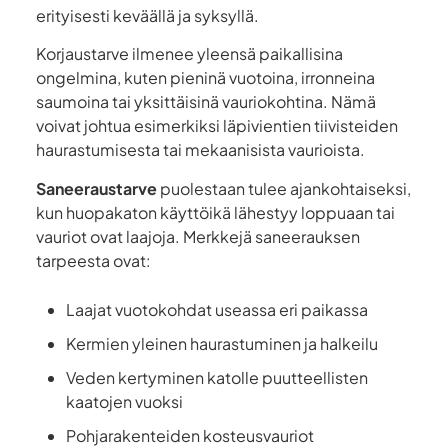
erityisesti keväällä ja syksyllä.
Korjaustarve ilmenee yleensä paikallisina
ongelmina, kuten pieninä vuotoina, irronneina
saumoina tai yksittäisinä vauriokohtina. Nämä
voivat johtua esimerkiksi läpivientien tiivisteiden
haurastumisesta tai mekaanisista vaurioista.
Saneeraustarve
puolestaan tulee ajankohtaiseksi,
kun huopakaton käyttöikä lähestyy loppuaan tai
vauriot ovat laajoja. Merkkejä saneerauksen
tarpeesta ovat:
Laajat vuotokohdat useassa eri paikassa
Kermien yleinen haurastuminen ja halkeilu
Veden kertyminen katolle puutteellisten
kaatojen vuoksi
Pohjarakenteiden kosteusvauriot