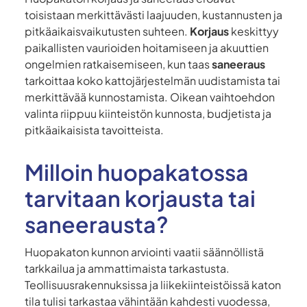
toisistaan merkittävästi laajuuden, kustannusten ja
pitkäaikaisvaikutusten suhteen.
Korjaus
keskittyy
paikallisten vaurioiden hoitamiseen ja akuuttien
ongelmien ratkaisemiseen, kun taas
saneeraus
tarkoittaa koko kattojärjestelmän uudistamista tai
merkittävää kunnostamista. Oikean vaihtoehdon
valinta riippuu kiinteistön kunnosta, budjetista ja
pitkäaikaisista tavoitteista.
Milloin huopakatossa
tarvitaan korjausta tai
saneerausta?
Huopakaton kunnon arviointi vaatii säännöllistä
tarkkailua ja ammattimaista tarkastusta.
Teollisuusrakennuksissa ja liikekiinteistöissä katon
tila tulisi tarkastaa vähintään kahdesti vuodessa,