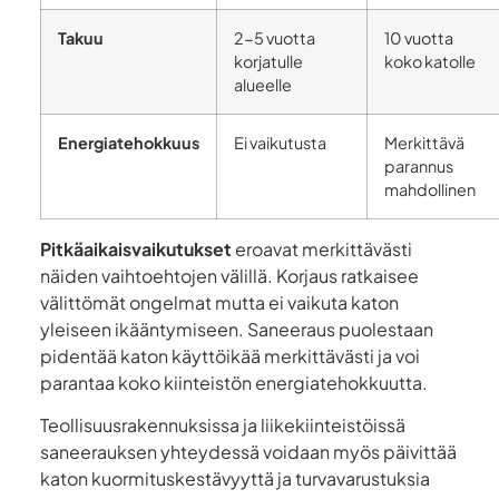
Takuu
2-5 vuotta
10 vuotta
korjatulle
koko katolle
alueelle
Energiatehokkuus
Ei vaikutusta
Merkittävä
parannus
mahdollinen
Pitkäaikaisvaikutukset
eroavat merkittävästi
näiden vaihtoehtojen välillä. Korjaus ratkaisee
välittömät ongelmat mutta ei vaikuta katon
yleiseen ikääntymiseen. Saneeraus puolestaan
pidentää katon käyttöikää merkittävästi ja voi
parantaa koko kiinteistön energiatehokkuutta.
Teollisuusrakennuksissa ja liikekiinteistöissä
saneerauksen yhteydessä voidaan myös päivittää
katon kuormituskestävyyttä ja turvavarustuksia