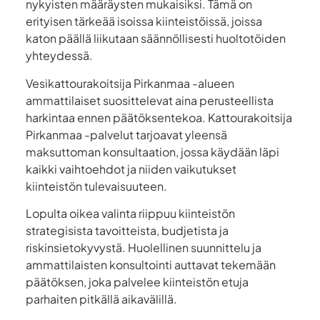
nykyisten määräysten mukaisiksi. Tämä on
erityisen tärkeää isoissa kiinteistöissä, joissa
katon päällä liikutaan säännöllisesti huoltotöiden
yhteydessä.
Vesikattourakoitsija Pirkanmaa -alueen
ammattilaiset suosittelevat aina perusteellista
harkintaa ennen päätöksentekoa. Kattourakoitsija
Pirkanmaa -palvelut tarjoavat yleensä
maksuttoman konsultaation, jossa käydään läpi
kaikki vaihtoehdot ja niiden vaikutukset
kiinteistön tulevaisuuteen.
Lopulta oikea valinta riippuu kiinteistön
strategisista tavoitteista, budjetista ja
riskinsietokyvystä. Huolellinen suunnittelu ja
ammattilaisten konsultointi auttavat tekemään
päätöksen, joka palvelee kiinteistön etuja
parhaiten pitkällä aikavälillä.