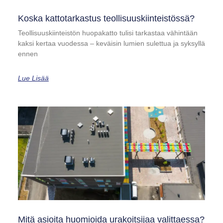
Koska kattotarkastus teollisuuskiinteistössä?
Teollisuuskiinteistön huopakatto tulisi tarkastaa vähintään
kaksi kertaa vuodessa – keväisin lumien sulettua ja syksyllä
ennen
Lue Lisää
Mitä asioita huomioida urakoitsijaa valittaessa?