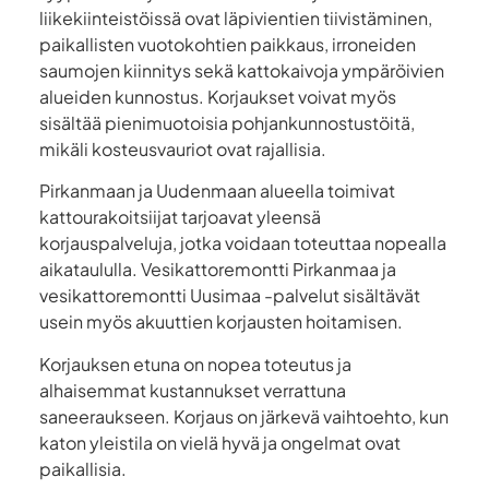
liikekiinteistöissä ovat läpivientien tiivistäminen,
paikallisten vuotokohtien paikkaus, irroneiden
saumojen kiinnitys sekä kattokaivoja ympäröivien
alueiden kunnostus. Korjaukset voivat myös
sisältää pienimuotoisia pohjankunnostustöitä,
mikäli kosteusvauriot ovat rajallisia.
Pirkanmaan ja Uudenmaan alueella toimivat
kattourakoitsiijat tarjoavat yleensä
korjauspalveluja, jotka voidaan toteuttaa nopealla
aikataululla. Vesikattoremontti Pirkanmaa ja
vesikattoremontti Uusimaa -palvelut sisältävät
usein myös akuuttien korjausten hoitamisen.
Korjauksen etuna on nopea toteutus ja
alhaisemmat kustannukset verrattuna
saneeraukseen. Korjaus on järkevä vaihtoehto, kun
katon yleistila on vielä hyvä ja ongelmat ovat
paikallisia.