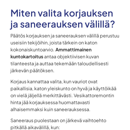
Miten valita korjauksen
ja saneerauksen välillä?
Päätös korjauksen ja saneerauksen välillä perustuu
useisiin tekijöihin, joista tärkein on katon
kokonaiskuntoarvio.
Ammattimainen
kuntokartoitus
antaa objektiivisen kuvan
tilanteesta ja auttaa tekemään taloudellisesti
järkevän päätöksen.
Korjaus kannattaa valita, kun vauriot ovat
paikallisia, katon yleiskunto on hyvä ja käyttöikää
on vielä jäljellä merkittävästi. Vesikattoremontin
hinta jää korjauksessa huomattavasti
alhaisemmaksi kuin saneerauksessa.
Saneeraus puolestaan on järkevä vaihtoehto
pitkällä aikavälillä, kun: