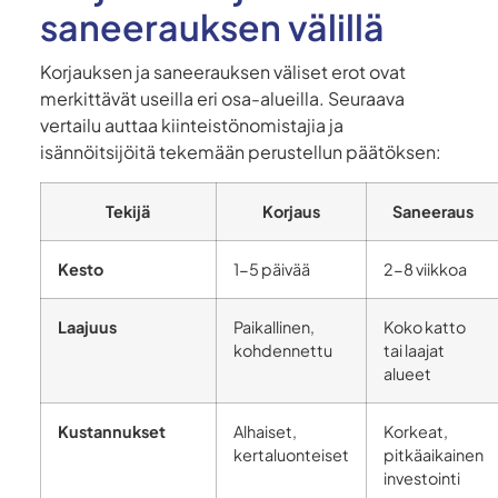
saneerauksen välillä
Korjauksen ja saneerauksen väliset erot ovat
merkittävät useilla eri osa-alueilla. Seuraava
vertailu auttaa kiinteistönomistajia ja
isännöitsijöitä tekemään perustellun päätöksen:
Tekijä
Korjaus
Saneeraus
Kesto
1-5 päivää
2-8 viikkoa
Laajuus
Paikallinen,
Koko katto
kohdennettu
tai laajat
alueet
Kustannukset
Alhaiset,
Korkeat,
kertaluonteiset
pitkäaikainen
investointi