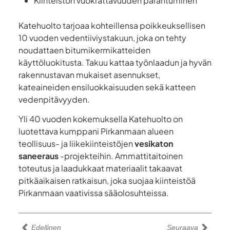
Kiinteistön vuokrattavuuden parantuminen
Katehuolto tarjoaa kohteillensa poikkeuksellisen
10 vuoden vedentiiviystakuun, joka on tehty
noudattaen bitumikermikatteiden
käyttöluokitusta. Takuu kattaa työnlaadun ja hyvän
rakennustavan mukaiset asennukset,
kateaineiden ensiluokkaisuuden sekä katteen
vedenpitävyyden.
Yli 40 vuoden kokemuksella Katehuolto on
luotettava kumppani Pirkanmaan alueen
teollisuus- ja liikekiinteistöjen
vesikaton
saneeraus
-projekteihin. Ammattitaitoinen
toteutus ja laadukkaat materiaalit takaavat
pitkäaikaisen ratkaisun, joka suojaa kiinteistöä
Pirkanmaan vaativissa sääolosuhteissa.
Edellinen
Seuraava