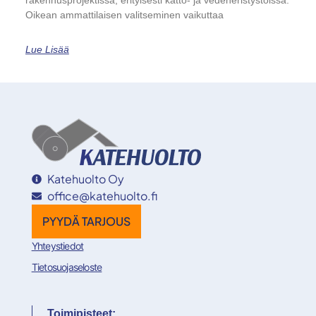
rakennusprojektissa, erityisesti katto- ja vedeneristystöissä.
Oikean ammattilaisen valitseminen vaikuttaa
Lue Lisää
Katehuolto Oy
office@katehuolto.fi
PYYDÄ TARJOUS
Yhteystiedot
Tietosuojaseloste
Toimipisteet: