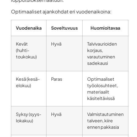
Optimaaliset ajankohdat eri vuodenaikoina:
Vuodenaika
Soveltuvuus
Huomioitavaa
Kevät
Hyvä
Talvivaurioiden
(huhti-
korjaus,
toukokuu)
varautuminen
sadekausi
Kesä (kesä-
Paras
Optimaaliset
elokuu)
työolosuhteet,
materiaalit
käsiteltävissä
Syksy (syys-
Hyvä
Valmistautuminen
lokakuu)
talveen, kiire
ennen pakkasia