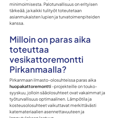
minimoimisesta. Paloturvallisuus on erityisen
tärkeää, ja kaikki tulityöt toteutetaan
asianmukaisten lupien ja turvatoimenpiteiden
kanssa.
Milloin on paras aika
toteuttaa
vesikattoremontti
Pirkanmaalla?
Pirkanmaan ilmasto-olosuhteissa paras aika
huopakattoremontti
-projekteille on touko-
syyskuu, jolloin sääolosuhteet ovat vakaimmat ja
työturvallisuus optimaalinen. Lämpötila ja
kosteusolosuhteet vaikuttavat merkittävästi
katemateriaalien asennettavuuteen ja
lopputuloksen laatuun.