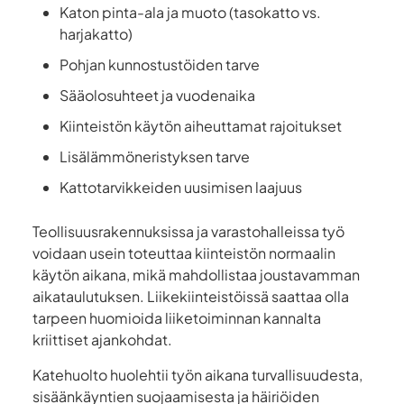
Katon pinta-ala ja muoto (tasokatto vs.
harjakatto)
Pohjan kunnostustöiden tarve
Sääolosuhteet ja vuodenaika
Kiinteistön käytön aiheuttamat rajoitukset
Lisälämmöneristyksen tarve
Kattotarvikkeiden uusimisen laajuus
Teollisuusrakennuksissa ja varastohalleissa työ
voidaan usein toteuttaa kiinteistön normaalin
käytön aikana, mikä mahdollistaa joustavamman
aikataulutuksen. Liikekiinteistöissä saattaa olla
tarpeen huomioida liiketoiminnan kannalta
kriittiset ajankohdat.
Katehuolto huolehtii työn aikana turvallisuudesta,
sisäänkäyntien suojaamisesta ja häiriöiden