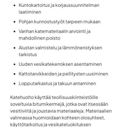
Kuntokartoitus ja korjaussuunnitelman
laatiminen
Pohjan kunnostustyöt tarpeen mukaan
Vanhan katemateriaalin arviointi ja
mahdollinen poisto
Alustan valmistelu ja lämmöneristyksen
tarkistus
Uuden vesikatekerroksen asentaminen
Kattotarvikkeiden ja pellitysten uusiminen
Lopputarkastus ja takuun antaminen
Katehuolto käyttää teollisuuskiinteistöille
soveltuvia bitumikermejä, jotka ovat itsessään
vesitiiviitä ja joustavia materiaaleja. Materiaalien
valinnassa huomioidaan kohteen olosuhteet,
käyttötarkoitus ja vesikateluokituksen