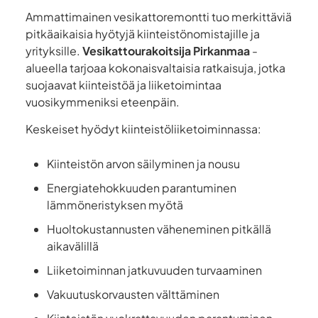
Ammattimainen vesikattoremontti tuo merkittäviä
pitkäaikaisia hyötyjä kiinteistönomistajille ja
yrityksille.
Vesikattourakoitsija Pirkanmaa
-
alueella tarjoaa kokonaisvaltaisia ratkaisuja, jotka
suojaavat kiinteistöä ja liiketoimintaa
vuosikymmeniksi eteenpäin.
Keskeiset hyödyt kiinteistöliiketoiminnassa:
Kiinteistön arvon säilyminen ja nousu
Energiatehokkuuden parantuminen
lämmöneristyksen myötä
Huoltokustannusten väheneminen pitkällä
aikavälillä
Liiketoiminnan jatkuvuuden turvaaminen
Vakuutuskorvausten välttäminen