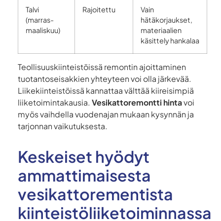
Talvi
Rajoitettu
Vain
(marras-
hätäkorjaukset,
maaliskuu)
materiaalien
käsittely hankalaa
Teollisuuskiinteistöissä remontin ajoittaminen
tuotantoseisakkien yhteyteen voi olla järkevää.
Liikekiinteistöissä kannattaa välttää kiireisimpiä
liiketoimintakausia.
Vesikattoremontti hinta
voi
myös vaihdella vuodenajan mukaan kysynnän ja
tarjonnan vaikutuksesta.
Keskeiset hyödyt
ammattimaisesta
vesikattorementista
kiinteistöliiketoiminnassa