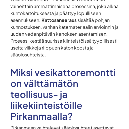
vaiheittain ammattimaisena prosessina, joka alkaa
kuntokartoituksesta ja päättyy lopulliseen
asennukseen.
Kattosaneeraus
sisältää pohjan
kunnostuksen, vanhan katemateriaalin arvioinnin ja
uuden vedenpitävän kerroksen asentamisen.
Prosessi kestää suurissa kiinteistöissä tyypillisesti
useita viikkoja riippuen katon koosta ja
sääolosuhteista.
Miksi vesikattoremontti
on välttämätön
teollisuus- ja
liikekiinteistöille
Pirkanmaalla?
Pirkanmaan vaihtelevat sääolosuhteet asettavat