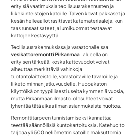
erityisiä vaatimuksia teollisuusrakennusten ja
liikekiinteistöjen katoille. Talven kovat pakkaset ja
kesän helleaallot rasittavat katemateriaaleja, kun
taas runsaat sateet ja lumikuormat testaavat
kattojen kestävyyttä.
Teollisuusrakennuksissa ja varastohalleissa
vesikattoremontti Pirkanmaa
-alueella on
erityisen tärkeää, koska kattovuodot voivat
aiheuttaa merkittäviä vahinkoja
tuotantolaitteistolle, varastoitaville tavaroille ja
liiketoiminnan jatkuvuudelle. Huopakaton
käyttöikä on tyypillisesti useita kymmeniä vuosia,
mutta Pirkanmaan ilmasto-olosuhteet voivat
lyhentää tätä aikaa ilman asianmukaista huoltoa.
Remonttitarpeen tunnistamiseksi kannattaa
teettää säännöllisiä kuntokartoituksia. Katehuolto
tarjoaa yli 500 neliömetrin katoille maksuttomia