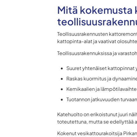
Mitä kokemusta ka
teollisuusrakenn
Teollisuusrakennusten kattoremontt
kattopinta-alat ja vaativat olosuht
Teollisuusrakennuksissa ja varastoh
Suuret yhtenäiset kattopinnat 
Raskas kuormitus ja dynaamine
Kemikaalien ja lämpötilavaihte
Tuotannon jatkuvuuden turvaa
Katehuolto on erikoistunut juuri nä
toteutettuna, mutta se edellyttää 
Kokenut vesikattourakoitsija Pirka