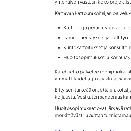
yhtenäisen vastuun koko projektist
Kattavan kattourakoitsijan palveluva
Kattojen ja perustusten vedene
Lämmöneristykset ja peltityöt
Kuntokartoitukset ja konsultoin
Huoltosopimukset ja korjausty
Katehuolto palvelee monipuolisesti 
ammattitaidolla, ja asiakkaat saavat
Erityisen tärkeää on, että urakoit
korjausta. Vesikaton saneeraus kann
Huoltosopimukset ovat järkevä ratk
merkittävästi ja auttaa tunnistamaa