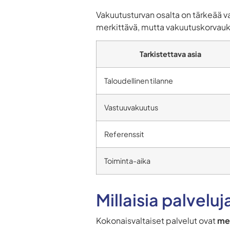
Vakuutusturvan osalta on tärkeää var
merkittävä, mutta vakuutuskorvauks
Tarkistettava asia
Taloudellinen tilanne
Vastuuvakuutus
Referenssit
Toiminta-aika
Millaisia palveluj
Kokonaisvaltaiset palvelut ovat
mer