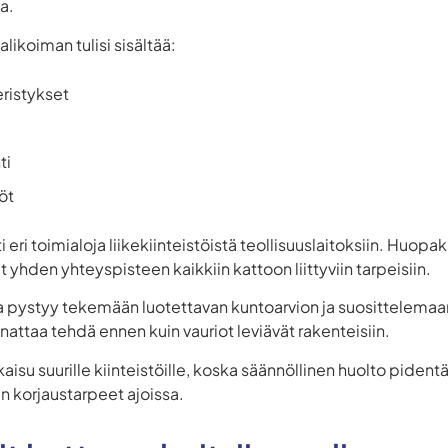
a.
likoiman tulisi sisältää:
ristykset
ti
öt
eri toimialoja liikekiinteistöistä teollisuuslaitoksiin. Huop
 yhden yhteyspisteen kaikkiin kattoon liittyviin tarpeisiin.
sija pystyy tekemään luotettavan kuntoarvion ja suosittelem
attaa tehdä ennen kuin vauriot leviävät rakenteisiin.
aisu suurille kiinteistöille, koska säännöllinen huolto pide
n korjaustarpeet ajoissa.