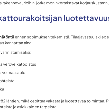
 rakennevaurioihin, jotka moninkertaistavat korjauskustann
kattourakoitsijan luotettavuus
mätöntä
ennen sopimuksen tekemistä. Tilaajavastuulaki edell
ys kannattaa aina.
n varmistamiseksi:
 ja verovelkatodistus
ja voimassaolo
ohteista
ika
2 lähtien, mikä osoittaa vakaata ja luotettavaa toimintaa. P
teista ja asiakkaiden tarpeista.