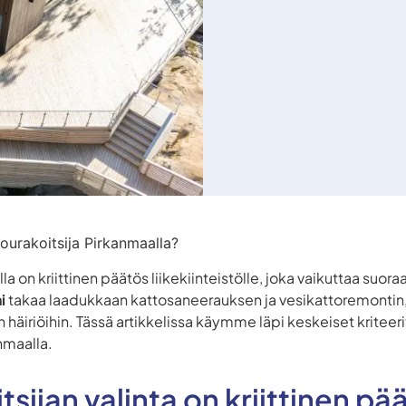
tourakoitsija Pirkanmaalla?
la on kriittinen päätös liikekiinteistölle, joka vaikuttaa suor
i
takaa laadukkaan kattosaneerauksen ja vesikattoremontin, k
nan häiriöihin. Tässä artikkelissa käymme läpi keskeiset kriteeri
nmaalla.
tsijan valinta on kriittinen pä