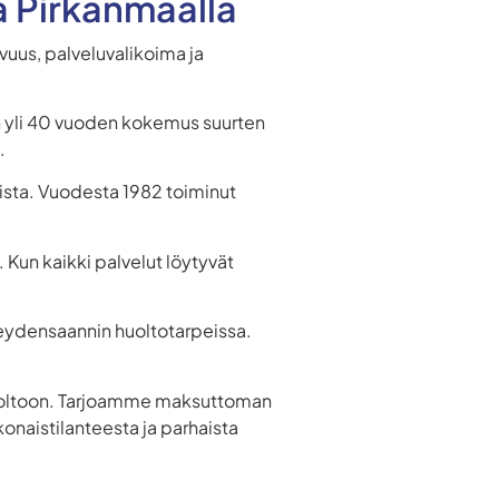
sa Pirkanmaalla
uus, palveluvalikoima ja
on yli 40 vuoden kokemus suurten
.
sista. Vuodesta 1982 toiminut
Kun kaikki palvelut löytyvät
hteydensaannin huoltotarpeissa.
huoltoon. Tarjoamme maksuttoman
konaistilanteesta ja parhaista