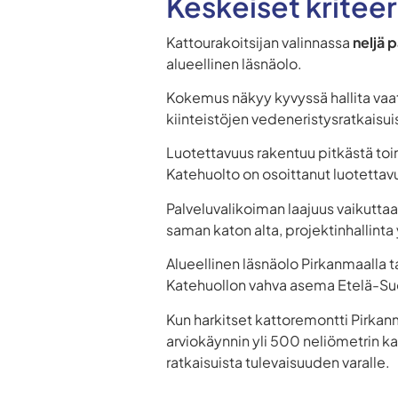
Keskeiset kriteer
Kattourakoitsijan valinnassa
neljä 
alueellinen läsnäolo.
Kokemus näkyy kyvyssä hallita vaat
kiinteistöjen vedeneristysratkais
Luotettavuus rakentuu pitkästä toi
Katehuolto on osoittanut luotetta
Palveluvalikoiman laajuus vaikutta
saman katon alta, projektinhallinta
Alueellinen läsnäolo Pirkanmaalla 
Katehuollon vahva asema Etelä-Su
Kun harkitset kattoremontti Pirka
arviokäynnin yli 500 neliömetrin ka
ratkaisuista tulevaisuuden varalle.