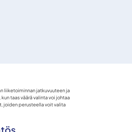
aan liiketoiminnan jatkuvuuteen ja
un taas väärä valinta voi johtaa
t, joiden perusteella voit valita
ätös