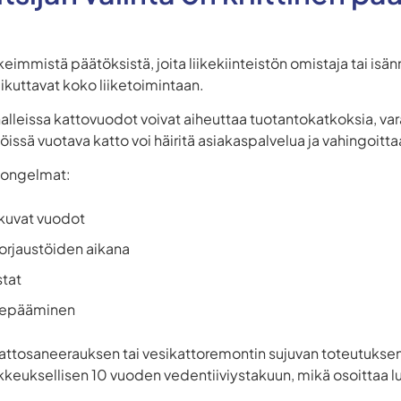
rkeimmistä päätöksistä, joita liikekiinteistön omistaja tai isän
aikuttavat koko liiketoimintaan.
halleissa kattovuodot voivat aiheuttaa tuotantokatkoksia, va
stöissä vuotava katto voi häiritä asiakaspalvelua ja vahingoitt
t ongelmat:
tkuvat vuodot
orjaustöiden aikana
stat
n epääminen
attosaneerauksen tai vesikattoremontin sujuvan toteutuksen
ikkeuksellisen 10 vuoden vedentiiviystakuun, mikä osoittaa