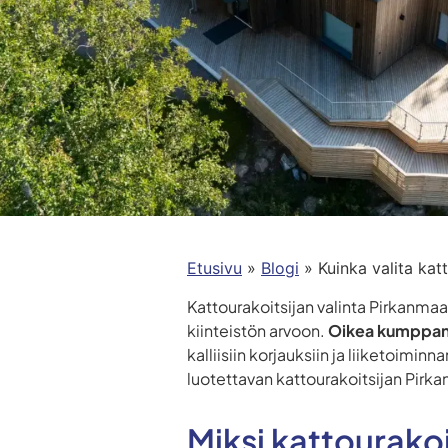
Etusivu
»
Blogi
»
Kuinka valita kat
Kattourakoitsijan valinta Pirkanmaal
kiinteistön arvoon.
Oikea kumppan
kalliisiin korjauksiin ja liiketoimin
luotettavan kattourakoitsijan Pirka
Miksi kattourakoi