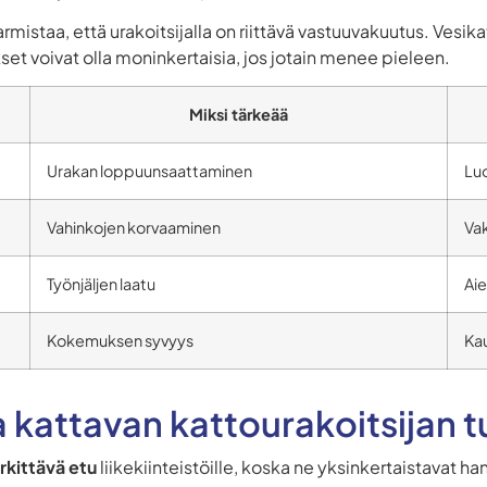
mistaa, että urakoitsijalla on riittävä vastuuvakuutus. Vesika
et voivat olla moninkertaisia, jos jotain menee pieleen.
Miksi tärkeää
Urakan loppuunsaattaminen
Luo
Vahinkojen korvaaminen
Va
Työnjäljen laatu
Ai
Kokemuksen syvyys
Ka
a kattavan kattourakoitsijan tu
kittävä etu
liikekiinteistöille, koska ne yksinkertaistavat h