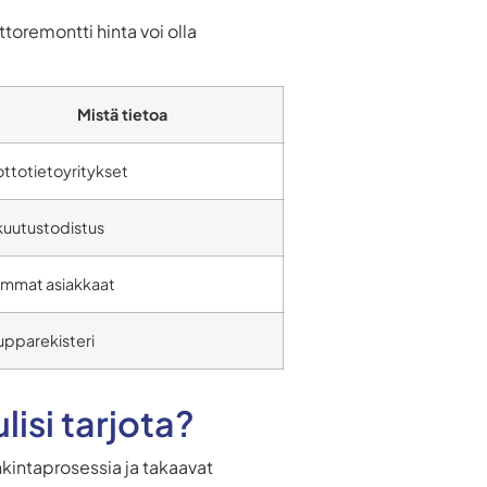
ttoremontti hinta voi olla
Mistä tietoa
ttotietoyritykset
kuutustodistus
emmat asiakkaat
upparekisteri
lisi tarjota?
ankintaprosessia ja takaavat