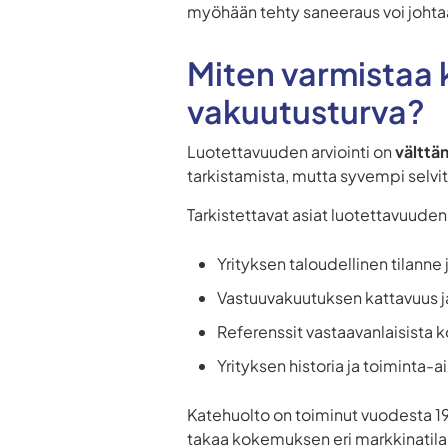
myöhään tehty saneeraus voi johtaa
Miten varmistaa 
vakuutusturva?
Luotettavuuden arviointi on
välttä
tarkistamista, mutta syvempi selvit
Tarkistettavat asiat luotettavuude
Yrityksen taloudellinen tilanne
Vastuuvakuutuksen kattavuus 
Referenssit vastaavanlaisista k
Yrityksen historia ja toiminta-a
Katehuolto on toiminut vuodesta 198
takaa kokemuksen eri markkinatilan