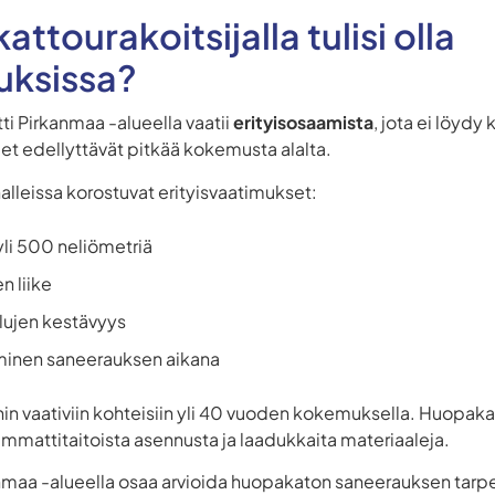
ttourakoitsijalla tulisi olla
uksissa?
i Pirkanmaa -alueella vaatii
erityisosaamista
, jota ei löydy 
eet edellyttävät pitkää kokemusta alalta.
alleissa korostuvat erityisvaatimukset:
yli 500 neliömetriä
n liike
lujen kestävyys
minen saneerauksen aikana
ihin vaativiin kohteisiin yli 40 vuoden kokemuksella. Huopaka
ammattitaitoista asennusta ja laadukkaita materiaaleja.
nmaa -alueella osaa arvioida huopakaton saneerauksen tarpee