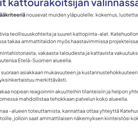
it kattourakoitsijan valinnas
pääkriteeriä
nousevat muiden yläpuolelle: kokemus, luotettav
ivia teollisuuskohteita ja suuret kattopinta-alat. Katehuoll
uissa takaa ammattitaidon myös haastavimmissa projekteissa
mintahistoriasta, vakaasta taloudesta ja kattavista vakuutuk
vuutensa Etelä-Suomen alueella.
a suoraan asiakkaan mukavuuteen ja kustannustehokkuuteen. 
 yksinkertaistuu merkittävästi.
takaa nopean reagoinnin akuutteihin tilanteisiin ja helpon y
omessa mahdollistaa tehokkaan palvelun koko alueella.
nmaa -alueen toteuttamista, kannattaa ottaa yhteyttä Kate
toille, jolloin saat ammattilaisen näkemyksen kiinteistösi ko