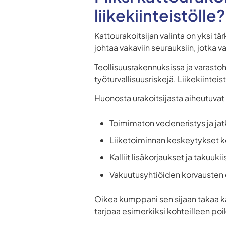
liikekiinteistölle?
Kattourakoitsijan valinta on yksi tä
johtaa vakaviin seurauksiin, jotka v
Teollisuusrakennuksissa ja varasto
työturvallisuusriskejä. Liikekiintei
Huonosta urakoitsijasta aiheutuva
Toimimaton vedeneristys ja ja
Liiketoiminnan keskeytykset k
Kalliit lisäkorjaukset ja takuukii
Vakuutusyhtiöiden korvauste
Oikea kumppani sen sijaan takaa k
tarjoaa esimerkiksi kohteilleen po