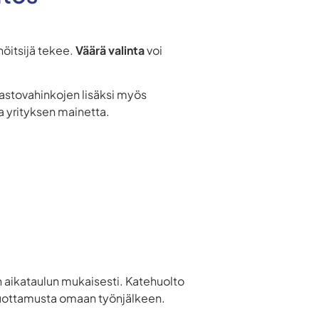
nöitsijä tekee.
Väärä valinta
voi
rastovahinkojen lisäksi myös
aa yrityksen mainetta.
 aikataulun mukaisesti. Katehuolto
 luottamusta omaan työnjälkeen.