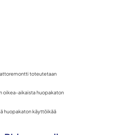
akattoremontti toteutetaan
aan oikea-aikaista huopakaton
ntää huopakaton käyttöikää