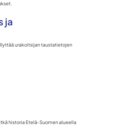
ukset.
 ja
yttää urakoitsijan taustatietojen
itkä historia Etelä-Suomen alueella