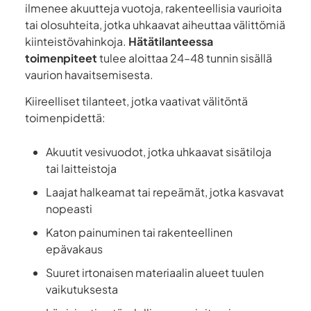
ilmenee akuutteja vuotoja, rakenteellisia vaurioita
tai olosuhteita, jotka uhkaavat aiheuttaa välittömiä
kiinteistövahinkoja.
Hätätilanteessa
toimenpiteet
tulee aloittaa 24–48 tunnin sisällä
vaurion havaitsemisesta.
Kiireelliset tilanteet, jotka vaativat välitöntä
toimenpidettä:
Akuutit vesivuodot, jotka uhkaavat sisätiloja
tai laitteistoja
Laajat halkeamat tai repeämät, jotka kasvavat
nopeasti
Katon painuminen tai rakenteellinen
epävakaus
Suuret irtonaisen materiaalin alueet tuulen
vaikutuksesta