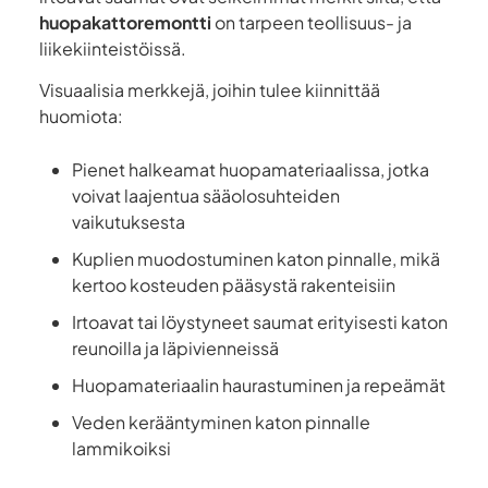
huopakattoremontti
on tarpeen teollisuus- ja
liikekiinteistöissä.
Visuaalisia merkkejä, joihin tulee kiinnittää
huomiota:
Pienet halkeamat huopamateriaalissa, jotka
voivat laajentua sääolosuhteiden
vaikutuksesta
Kuplien muodostuminen katon pinnalle, mikä
kertoo kosteuden pääsystä rakenteisiin
Irtoavat tai löystyneet saumat erityisesti katon
reunoilla ja läpivienneissä
Huopamateriaalin haurastuminen ja repeämät
Veden kerääntyminen katon pinnalle
lammikoiksi