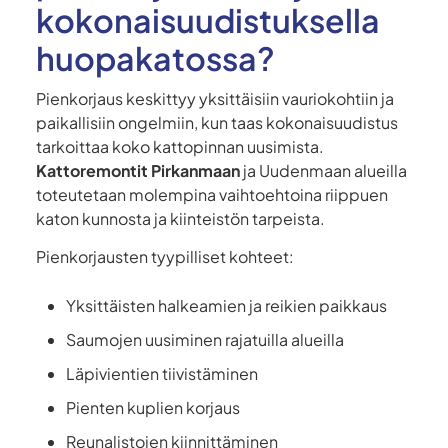
kokonaisuudistuksella
huopakatossa?
Pienkorjaus keskittyy yksittäisiin vauriokohtiin ja
paikallisiin ongelmiin, kun taas kokonaisuudistus
tarkoittaa koko kattopinnan uusimista.
Kattoremontit Pirkanmaan
ja Uudenmaan alueilla
toteutetaan molempina vaihtoehtoina riippuen
katon kunnosta ja kiinteistön tarpeista.
Pienkorjausten tyypilliset kohteet:
Yksittäisten halkeamien ja reikien paikkaus
Saumojen uusiminen rajatuilla alueilla
Läpivientien tiivistäminen
Pienten kuplien korjaus
Reunalistojen kiinnittäminen