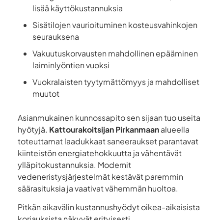
lisää käyttökustannuksia
Sisätilojen vaurioituminen kosteusvahinkojen
seurauksena
Vakuutuskorvausten mahdollinen epääminen
laiminlyöntien vuoksi
Vuokralaisten tyytymättömyys ja mahdolliset
muutot
Asianmukainen kunnossapito sen sijaan tuo useita
hyötyjä.
Kattourakoitsijan Pirkanmaan
alueella
toteuttamat laadukkaat saneeraukset parantavat
kiinteistön energiatehokkuutta ja vähentävät
ylläpitokustannuksia. Modernit
vedeneristysjärjestelmät kestävät paremmin
säärasituksia ja vaativat vähemmän huoltoa.
Pitkän aikavälin kustannushyödyt oikea-aikaisista
korjauksista näkyvät erityisesti