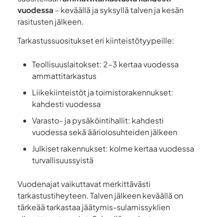
vuodessa
– keväällä ja syksyllä talven ja kesän
rasitusten jälkeen.
Tarkastussuositukset eri kiinteistötyypeille:
Teollisuuslaitokset: 2–3 kertaa vuodessa
ammattitarkastus
Liikekiinteistöt ja toimistorakennukset:
kahdesti vuodessa
Varasto- ja pysäköintihallit: kahdesti
vuodessa sekä ääriolosuhteiden jälkeen
Julkiset rakennukset: kolme kertaa vuodessa
turvallisuussyistä
Vuodenajat vaikuttavat merkittävästi
tarkastustiheyteen. Talven jälkeen keväällä on
tärkeää tarkastaa jäätymis-sulamissyklien