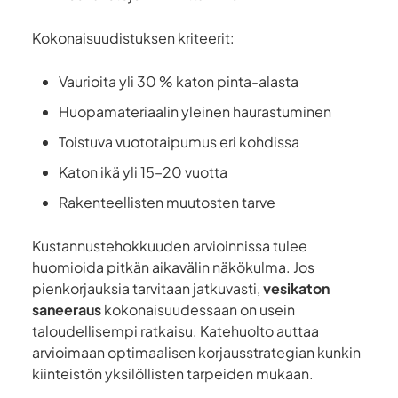
Kokonaisuudistuksen kriteerit:
Vaurioita yli 30 % katon pinta-alasta
Huopamateriaalin yleinen haurastuminen
Toistuva vuototaipumus eri kohdissa
Katon ikä yli 15–20 vuotta
Rakenteellisten muutosten tarve
Kustannustehokkuuden arvioinnissa tulee
huomioida pitkän aikavälin näkökulma. Jos
pienkorjauksia tarvitaan jatkuvasti,
vesikaton
saneeraus
kokonaisuudessaan on usein
taloudellisempi ratkaisu. Katehuolto auttaa
arvioimaan optimaalisen korjausstrategian kunkin
kiinteistön yksilöllisten tarpeiden mukaan.