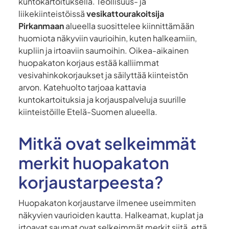
kuntokartoituksella. Teollisuus- ja
liikekiinteistöissä
vesikattourakoitsija
Pirkanmaan
alueella suosittelee kiinnittämään
huomiota näkyviin vaurioihin, kuten halkeamiin,
kupliin ja irtoaviin saumoihin. Oikea-aikainen
huopakaton korjaus estää kalliimmat
vesivahinkokorjaukset ja säilyttää kiinteistön
arvon. Katehuolto tarjoaa kattavia
kuntokartoituksia ja korjauspalveluja suurille
kiinteistöille Etelä-Suomen alueella.
Mitkä ovat selkeimmät
merkit huopakaton
korjaustarpeesta?
Huopakaton korjaustarve ilmenee useimmiten
näkyvien vaurioiden kautta. Halkeamat, kuplat ja
irtoavat saumat ovat selkeimmät merkit siitä, että