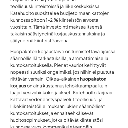
teollisuuskiinteistöissä ja liikekeskuksissa.
Katehuolto suosittelee budjetoimaan kattojen
kunnossapitoon 1–2 % kiinteistön arvosta
vuosittain. Tämä investointi maksaa itsensä
takaisin säästyneinä korjauskustannuksina ja
säilyneenä kiinteistöarvona.
Huopakaton korjaustarve on tunnistettava ajoissa
säännöllisillä tarkastuksilla ja ammattimaisella
kuntokartoituksella. Pienet vauriot kehittyvät
nopeasti suuriksi ongelmiksi, jos niihin ei puututa
riittävän varhain. Oikea-aikainen
huopakaton
korjaus
on aina kustannustehokkaampaa kuin
laajat vesivahinkokorjaukset. Katehuolto tarjoaa
kattavat vedeneristyspalvelut teollisuus- ja
liikekiinteistöille, mukaan lukien säännölliset
kuntokartoitukset ja ennaltaehkäisevät
huoltosopimukset, jotka pitävät kiinteistösi
kunnossa vuosikymmeniksi eteenpäin.