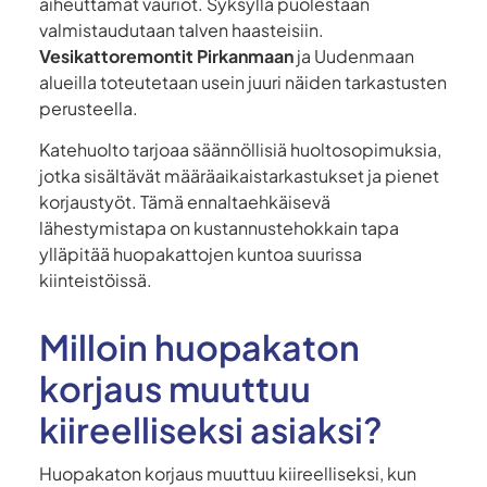
aiheuttamat vauriot. Syksyllä puolestaan
valmistaudutaan talven haasteisiin.
Vesikattoremontit Pirkanmaan
ja Uudenmaan
alueilla toteutetaan usein juuri näiden tarkastusten
perusteella.
Katehuolto tarjoaa säännöllisiä huoltosopimuksia,
jotka sisältävät määräaikaistarkastukset ja pienet
korjaustyöt. Tämä ennaltaehkäisevä
lähestymistapa on kustannustehokkain tapa
ylläpitää huopakattojen kuntoa suurissa
kiinteistöissä.
Milloin huopakaton
korjaus muuttuu
kiireelliseksi asiaksi?
Huopakaton korjaus muuttuu kiireelliseksi, kun