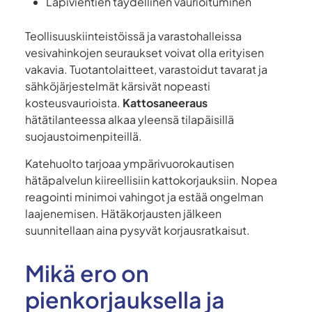
Läpivientien täydellinen vaurioituminen
Teollisuuskiinteistöissä ja varastohalleissa
vesivahinkojen seuraukset voivat olla erityisen
vakavia. Tuotantolaitteet, varastoidut tavarat ja
sähköjärjestelmät kärsivät nopeasti
kosteusvaurioista.
Kattosaneeraus
hätätilanteessa alkaa yleensä tilapäisillä
suojaustoimenpiteillä.
Katehuolto tarjoaa ympärivuorokautisen
hätäpalvelun kiireellisiin kattokorjauksiin. Nopea
reagointi minimoi vahingot ja estää ongelman
laajenemisen. Hätäkorjausten jälkeen
suunnitellaan aina pysyvät korjausratkaisut.
Mikä ero on
pienkorjauksella ja