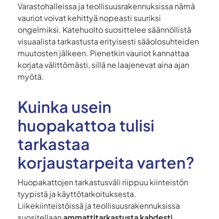
Varastohalleissa ja teollisuusrakennuksissa nämä
vauriot voivat kehittyä nopeasti suuriksi
ongelmiksi. Katehuolto suosittelee säännöllistä
visuaalista tarkastusta erityisesti sääolosuhteiden
muutosten jälkeen. Pienetkin vauriot kannattaa
korjata välittömästi, sillä ne laajenevat aina ajan
myötä.
Kuinka usein
huopakattoa tulisi
tarkastaa
korjaustarpeita varten?
Huopakattojen tarkastusväli riippuu kiinteistön
tyypistä ja käyttötarkoituksesta.
Liikekiinteistöissä ja teollisuusrakennuksissa
suositellaan
ammattitarkastusta kahdesti