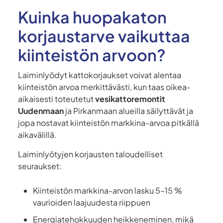
Kuinka huopakaton
korjaustarve vaikuttaa
kiinteistön arvoon?
Laiminlyödyt kattokorjaukset voivat alentaa
kiinteistön arvoa merkittävästi, kun taas oikea-
aikaisesti toteutetut
vesikattoremontit
Uudenmaan
ja Pirkanmaan alueilla säilyttävät ja
jopa nostavat kiinteistön markkina-arvoa pitkällä
aikavälillä.
Laiminlyötyjen korjausten taloudelliset
seuraukset:
Kiinteistön markkina-arvon lasku 5–15 %
vaurioiden laajuudesta riippuen
Energiatehokkuuden heikkeneminen, mikä