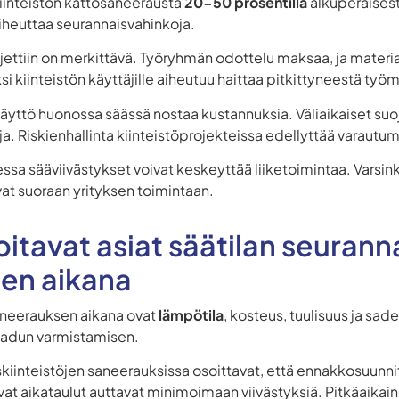
iinteistön kattosaneerausta
20-50 prosentilla
alkuperäisest
aiheuttaa seurannaisvahinkoja.
djettiin on merkittävä. Työryhmän odottelu maksaa, ja materi
si kiinteistön käyttäjille aiheutuu haittaa pitkittyneestä työ
ttö huonossa säässä nostaa kustannuksia. Väliaikaiset suoja
a. Riskienhallinta kiinteistöprojekteissa edellyttää varautum
a sääviivästykset voivat keskeyttää liiketoimintaa. Varsinki
vat suoraan yrityksen toimintaan.
itavat asiat säätilan seurann
en aikana
neerauksen aikana ovat
lämpötila
, kosteus, tuulisuus ja sa
laadun varmistamisen.
kiinteistöjen saneerauksissa osoittavat, että ennakkosuunn
vat aikataulut auttavat minimoimaan viivästyksiä. Pitkäaika