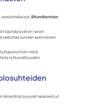
 varastohalleissa.
Bitumikermien
lit käyttäytyvät eri tavoin
ä vaikuttaa suoraan asennuksen
t työtapaturmien riskiä
hteita työturvallisuuden
äolosuhteiden
un lämpötilat pysyvät tasaisesti yli