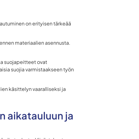
ojautuminen on erityisen tärkeää
a ennen materiaalien asennusta.
 ja suojapeitteet ovat
kaisia suojia varmistaakseen työn
en käsittelyn vaaralliseksi ja
 aikatauluun ja