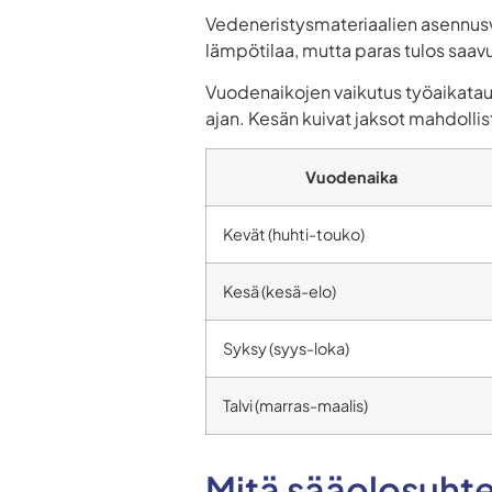
Vedeneristysmateriaalien asennusva
lämpötilaa, mutta paras tulos saav
Vuodenaikojen vaikutus työaikataul
ajan. Kesän kuivat jaksot mahdolli
Vuodenaika
Kevät (huhti-touko)
Kesä (kesä-elo)
Syksy (syys-loka)
Talvi (marras-maalis)
Mitä sääolosuhte