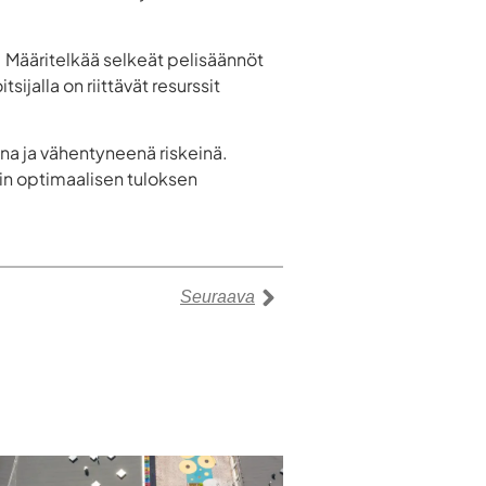
. Määritelkää selkeät pelisäännöt
sijalla on riittävät resurssit
una ja vähentyneenä riskeinä.
in optimaalisen tuloksen
Seuraava