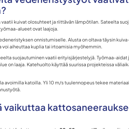
ä?
vaatii kuivat olosuhteet ja riittävän lämpötilan. Sateelta su
 työmaa-alueet ovat laajoja.
vedeneristyksen onnistumiselle. Alusta on oltava täysin kuiv
a voi aiheuttaa kuplia tai irtoamisia myöhemmin.
teelta suojautuminen vaatii erityisjärjestelyjä. Työmaa-aidat
ue on laaja. Katehuolto käyttää suurissa projekteissa väliai
la avoimilla katoilla. Yli 10 m/s tuulennopeus tekee materiaali
nnustyötä.
 vaikuttaa kattosaneerauksen