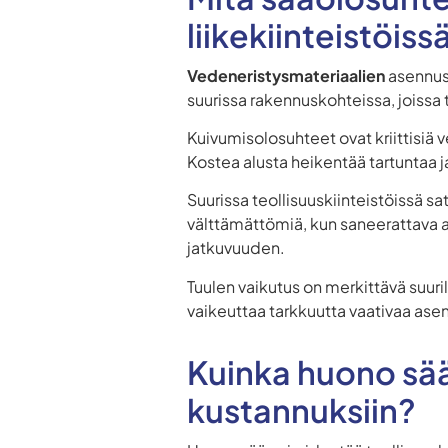
liikekiinteistöiss
Vedeneristysmateriaalien
asennus 
suurissa rakennuskohteissa, joissa
Kuivumisolosuhteet ovat kriittisiä 
Kostea alusta heikentää tartuntaa j
Suurissa teollisuuskiinteistöissä sa
välttämättömiä, kun saneerattava al
jatkuvuuden.
Tuulen vaikutus on merkittävä suuril
vaikeuttaa tarkkuutta vaativaa ase
Kuinka huono sää
kustannuksiin?