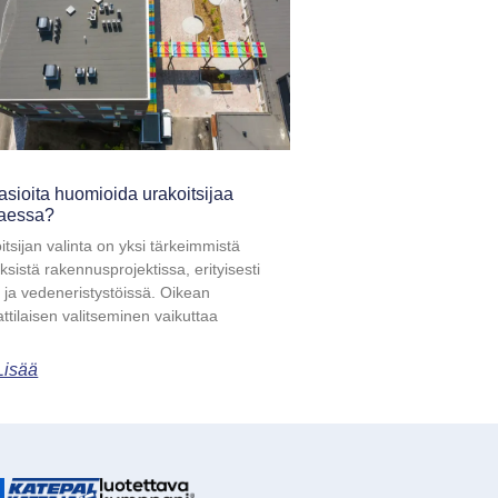
asioita huomioida urakoitsijaa
taessa?
itsijan valinta on yksi tärkeimmistä
ksistä rakennusprojektissa, erityisesti
- ja vedeneristystöissä. Oikean
tilaisen valitseminen vaikuttaa
Lisää