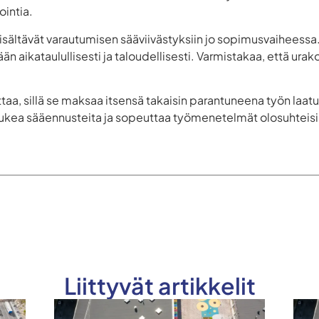
ointia.
sisältävät varautumisen sääviivästyksiin jo sopimusvaiheessa
än aikataulullisesti ja taloudellisesti. Varmistakaa, että urakoit
ttaa, sillä se maksaa itsensä takaisin parantuneena työn laat
 lukea sääennusteita ja sopeuttaa työmenetelmät olosuhteisi
Liittyvät artikkelit