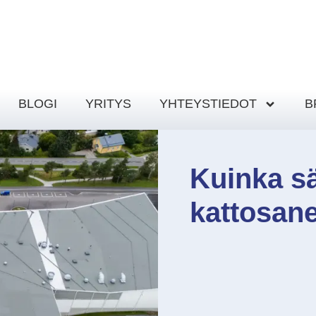
BLOGI
YRITYS
YHTEYSTIEDOT
B
Kuinka sä
kattosan