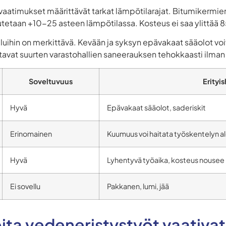
atimukset määrittävät tarkat lämpötilarajat. Bitumikermien 
utetaan +10-25 asteen lämpötilassa. Kosteus ei saa ylittää 
uihin on merkittävä. Kevään ja syksyn epävakaat sääolot voi
stavat suurten varastohallien saneerauksen tehokkaasti ilman
Soveltuvuus
Erityi
Hyvä
Epävakaat sääolot, saderiskit
Erinomainen
Kuumuus voi haitata työskentelyn al
Hyvä
Lyhentyvä työaika, kosteus nousee
Ei sovellu
Pakkanen, lumi, jää
ita vedeneristystyöt vaativat