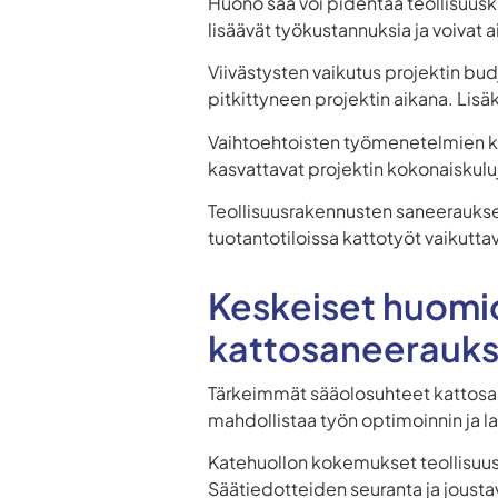
Huono sää voi pidentää teollisuusk
lisäävät työkustannuksia ja voivat 
Viivästysten vaikutus projektin bu
pitkittyneen projektin aikana. Lisäk
Vaihtoehtoisten työmenetelmien käy
kasvattavat projektin kokonaiskuluj
Teollisuusrakennusten saneerauksess
tuotantotiloissa kattotyöt vaikutta
Keskeiset huomio
kattosaneerauks
Tärkeimmät sääolosuhteet kattosa
mahdollistaa työn optimoinnin ja 
Katehuollon kokemukset teollisuus
Säätiedotteiden seuranta ja jousta