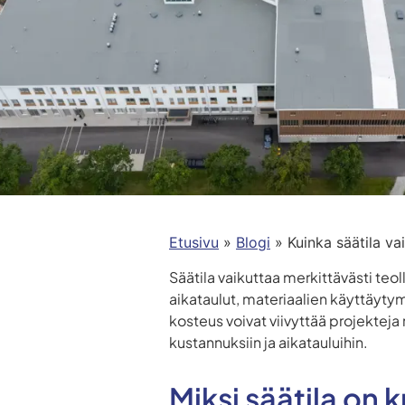
Etusivu
»
Blogi
»
Kuinka säätila v
Säätila vaikuttaa merkittävästi teo
aikataulut, materiaalien käyttäytym
kosteus voivat viivyttää projekteja
kustannuksiin ja aikatauluihin.
Miksi säätila on 