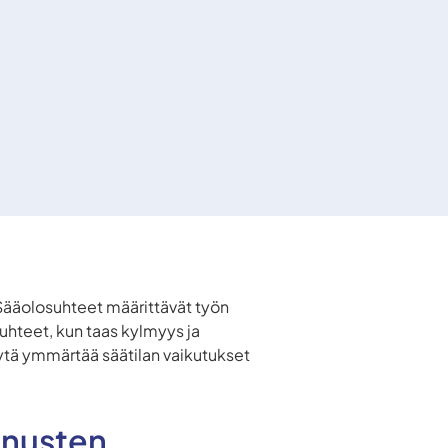
 Sääolosuhteet määrittävät työn
suhteet, kun taas kylmyys ja
syytä ymmärtää säätilan vaikutukset
ennusten