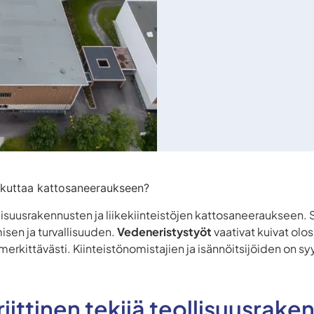
aikuttaa kattosaneeraukseen?
llisuusrakennusten ja liikekiinteistöjen kattosaneeraukseen.
isen ja turvallisuuden.
Vedeneristystyöt
vaativat kuivat olo
 merkittävästi. Kiinteistönomistajien ja isännöitsijöiden on 
kriittinen tekijä teollisuusrak