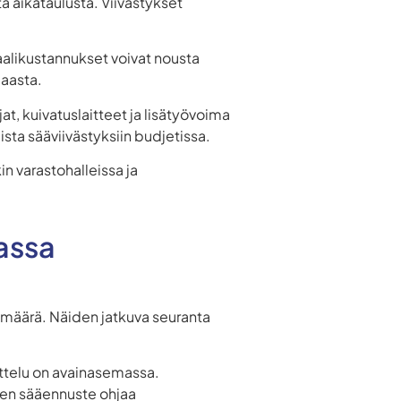
ä aikataulusta. Viivästykset
aalikustannukset voivat nousta
maasta.
t, kuivatuslaitteet ja lisätyövoima
ista sääviivästyksiin budjetissa.
n varastohalleissa ja
assa
demäärä. Näiden jatkuva seuranta
ittelu on avainasemassa.
inen sääennuste ohjaa