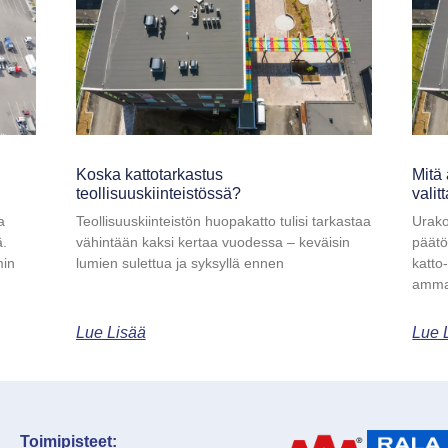
Koska kattotarkastus
Mitä 
teollisuuskiinteistössä?
valit
a
Teollisuuskiinteistön huopakatto tulisi tarkastaa
Urako
ä.
vähintään kaksi kertaa vuodessa – keväisin
päätö
min
lumien sulettua ja syksyllä ennen
katto
ammat
Lue Lisää
Lue 
Toimipisteet: