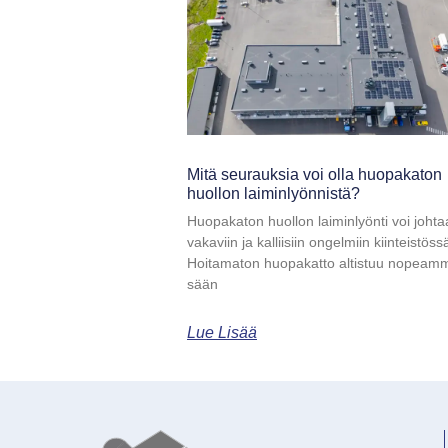
Mitä seurauksia voi olla huopakaton
huollon laiminlyönnistä?
Huopakaton huollon laiminlyönti voi johta
vakaviin ja kalliisiin ongelmiin kiinteistöss
Hoitamaton huopakatto altistuu nopeam
sään
Lue Lisää