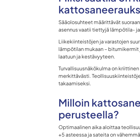
kattosaneerauk
Sääolosuhteet määrittävät suoraan
asennus vaatii tiettyjä lämpötila- 
Liikekiinteistöjen ja varastojen suur
lämpötilan mukaan – bitumikermit
laatuun ja kestävyyteen.
Turvallisuusnäkökulma on kriittinen 
merkittävästi. Teollisuuskiinteistöj
takaamiseksi.
Milloin kattosan
perusteella?
Optimaalinen aika aloittaa teollisu
+5 asteessa ja sateita on vähemmä