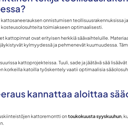
sessa?
 kattosaneerauksen onnistumisen teollisuusrakennuksissa ja
ja kosteusolosuhteita toimiakseen optimaalisesti.
et kattopinnat ovat erityisen herkkiä säävaihteluille. Materiaa
 jäykistyvät kylmyydessä ja pehmenevät kuumuudessa. Täm
suurissa kattoprojekteissa. Tuuli, sade ja jäätävä sää lisäävä
en korkeilla katoilla työskentely vaatii optimaalisia sääolosu
eeraus kannattaa aloittaa sä
uskiinteistöjen kattoremontti on
toukokuusta syyskuuhun
, k
n.