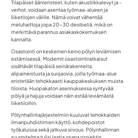
Tilapäiset äänieristeet, kuten akustiikkalevyt ja -
verhot, voidaan asentaa työmaa-alueen ja
liiketilojen välille. Nämä voivat vähentää
meluhaittoja jopa 20-30 desibeliä, mikä on
merkittävä parannus asiakaskokemuksen
kannalta.
Osastointi on keskeinen keino pölyn leviämisen
estämisessä. Modernit osastointiratkaisut
sisältävät tilapäisiä seinärakenteita,
alipaineistusta ja suojaovia, joilla työmaa-alue
eristetään tehokkaasti kauppakeskuksen muista
tiloista. Huopakaton asennuksessa syntyvää
pölyä ja hajuja voidaan näin estää leviämästä
liiketiloihin.
Pölynhallintajärjestelmiin kuuluvat tehokkaiden
ilmanpuhdistimien käyttö, kohdepoistot
työkaluissa sekä jatkuva siivous. Pölynhallinnan
suunnitelma tulisi laatia osana projektin