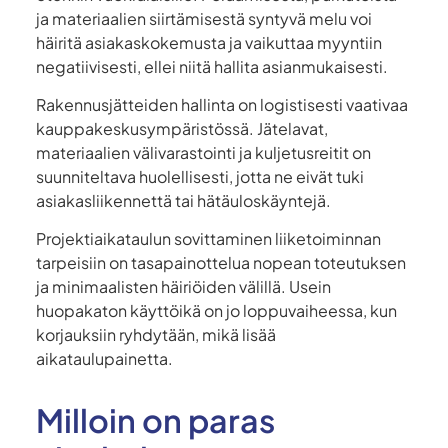
ja materiaalien siirtämisestä syntyvä melu voi
häiritä asiakaskokemusta ja vaikuttaa myyntiin
negatiivisesti, ellei niitä hallita asianmukaisesti.
Rakennusjätteiden hallinta on logistisesti vaativaa
kauppakeskusympäristössä. Jätelavat,
materiaalien välivarastointi ja kuljetusreitit on
suunniteltava huolellisesti, jotta ne eivät tuki
asiakasliikennettä tai hätäuloskäyntejä.
Projektiaikataulun sovittaminen liiketoiminnan
tarpeisiin on tasapainottelua nopean toteutuksen
ja minimaalisten häiriöiden välillä. Usein
huopakaton käyttöikä on jo loppuvaiheessa, kun
korjauksiin ryhdytään, mikä lisää
aikataulupainetta.
Milloin on paras