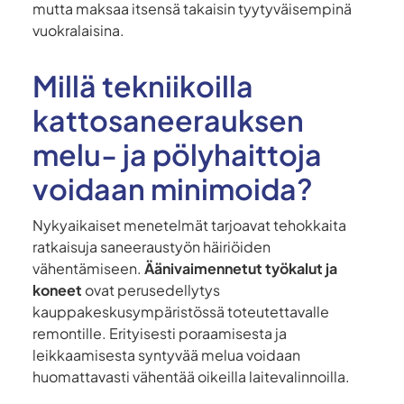
mutta maksaa itsensä takaisin tyytyväisempinä
vuokralaisina.
Millä tekniikoilla
kattosaneerauksen
melu- ja pölyhaittoja
voidaan minimoida?
Nykyaikaiset menetelmät tarjoavat tehokkaita
ratkaisuja saneeraustyön häiriöiden
vähentämiseen.
Äänivaimennetut työkalut ja
koneet
ovat perusedellytys
kauppakeskusympäristössä toteutettavalle
remontille. Erityisesti poraamisesta ja
leikkaamisesta syntyvää melua voidaan
huomattavasti vähentää oikeilla laitevalinnoilla.