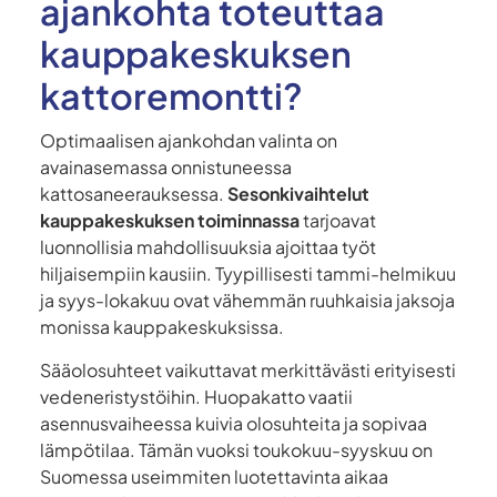
ajankohta toteuttaa
kauppakeskuksen
kattoremontti?
Optimaalisen ajankohdan valinta on
avainasemassa onnistuneessa
kattosaneerauksessa.
Sesonkivaihtelut
kauppakeskuksen toiminnassa
tarjoavat
luonnollisia mahdollisuuksia ajoittaa työt
hiljaisempiin kausiin. Tyypillisesti tammi-helmikuu
ja syys-lokakuu ovat vähemmän ruuhkaisia jaksoja
monissa kauppakeskuksissa.
Sääolosuhteet vaikuttavat merkittävästi erityisesti
vedeneristystöihin. Huopakatto vaatii
asennusvaiheessa kuivia olosuhteita ja sopivaa
lämpötilaa. Tämän vuoksi toukokuu-syyskuu on
Suomessa useimmiten luotettavinta aikaa