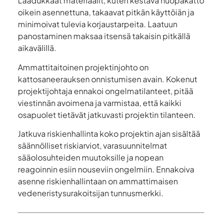
Laadukkaat materiaalit, kuten kestävä huopakatto
oikein asennettuna, takaavat pitkän käyttöiän ja
minimoivat tulevia korjaustarpeita. Laatuun
panostaminen maksaa itsensä takaisin pitkällä
aikavälillä.
Ammattitaitoinen projektinjohto on
kattosaneerauksen onnistumisen avain. Kokenut
projektijohtaja ennakoi ongelmatilanteet, pitää
viestinnän avoimena ja varmistaa, että kaikki
osapuolet tietävät jatkuvasti projektin tilanteen.
Jatkuva riskienhallinta koko projektin ajan sisältää
säännölliset riskiarviot, varasuunnitelmat
sääolosuhteiden muutoksille ja nopean
reagoinnin esiin nouseviin ongelmiin. Ennakoiva
asenne riskienhallintaan on ammattimaisen
vedeneristysurakoitsijan tunnusmerkki.