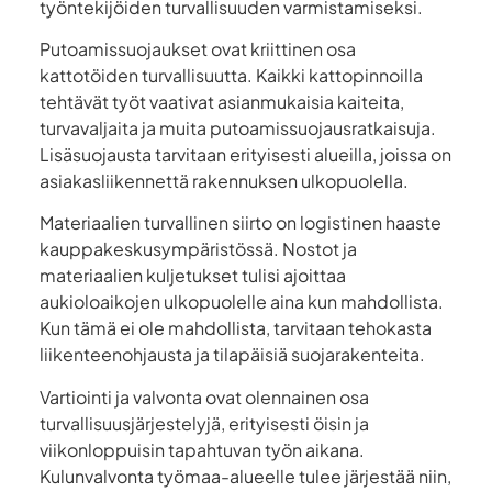
työntekijöiden turvallisuuden varmistamiseksi.
Putoamissuojaukset ovat kriittinen osa
kattotöiden turvallisuutta. Kaikki kattopinnoilla
tehtävät työt vaativat asianmukaisia kaiteita,
turvavaljaita ja muita putoamissuojausratkaisuja.
Lisäsuojausta tarvitaan erityisesti alueilla, joissa on
asiakasliikennettä rakennuksen ulkopuolella.
Materiaalien turvallinen siirto on logistinen haaste
kauppakeskusympäristössä. Nostot ja
materiaalien kuljetukset tulisi ajoittaa
aukioloaikojen ulkopuolelle aina kun mahdollista.
Kun tämä ei ole mahdollista, tarvitaan tehokasta
liikenteenohjausta ja tilapäisiä suojarakenteita.
Vartiointi ja valvonta ovat olennainen osa
turvallisuusjärjestelyjä, erityisesti öisin ja
viikonloppuisin tapahtuvan työn aikana.
Kulunvalvonta työmaa-alueelle tulee järjestää niin,