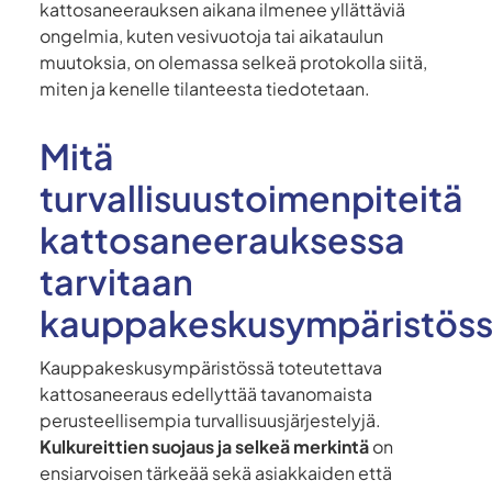
kattosaneerauksen aikana ilmenee yllättäviä
ongelmia, kuten vesivuotoja tai aikataulun
muutoksia, on olemassa selkeä protokolla siitä,
miten ja kenelle tilanteesta tiedotetaan.
Mitä
turvallisuustoimenpiteitä
kattosaneerauksessa
tarvitaan
kauppakeskusympäristös
Kauppakeskusympäristössä toteutettava
kattosaneeraus edellyttää tavanomaista
perusteellisempia turvallisuusjärjestelyjä.
Kulkureittien suojaus ja selkeä merkintä
on
ensiarvoisen tärkeää sekä asiakkaiden että