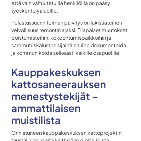
että vain valtuutetuilla henkilöillä on pääsy
työskentelyalueille.
Pelastussuunnitelman päivitys on lakisääteinen
velvollisuus remontin ajaksi. Tilapäiset muutokset
poistumisteihin, kokoontumispaikkoihin ja
sammutuskaluston sijaintiin tulee dokumentoida
ja kommunikoida selkeästi kaikille osapuolille.
Kauppakeskuksen
kattosaneerauksen
menestystekijät –
ammattilaisen
muistilista
Onnistuneen kauppakeskuksen kattoprojektin
taustalla on useita kriittisiä tekijöitä, joista