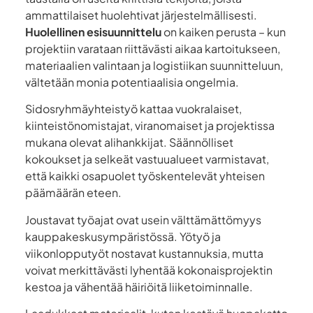
ammattilaiset huolehtivat järjestelmällisesti.
Huolellinen esisuunnittelu
on kaiken perusta – kun
projektiin varataan riittävästi aikaa kartoitukseen,
materiaalien valintaan ja logistiikan suunnitteluun,
vältetään monia potentiaalisia ongelmia.
Sidosryhmäyhteistyö kattaa vuokralaiset,
kiinteistönomistajat, viranomaiset ja projektissa
mukana olevat alihankkijat. Säännölliset
kokoukset ja selkeät vastuualueet varmistavat,
että kaikki osapuolet työskentelevät yhteisen
päämäärän eteen.
Joustavat työajat ovat usein välttämättömyys
kauppakeskusympäristössä. Yötyö ja
viikonlopputyöt nostavat kustannuksia, mutta
voivat merkittävästi lyhentää kokonaisprojektin
kestoa ja vähentää häiriöitä liiketoiminnalle.