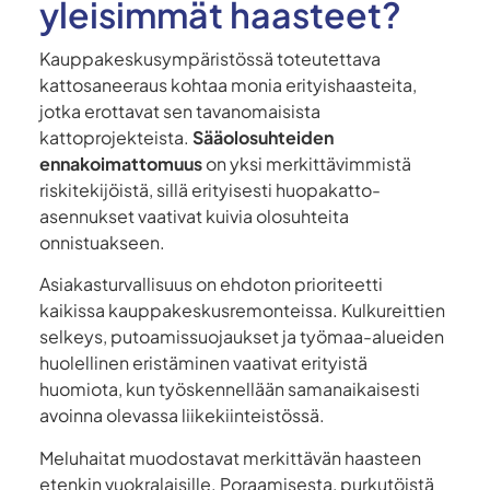
yleisimmät haasteet?
Kauppakeskusympäristössä toteutettava
kattosaneeraus kohtaa monia erityishaasteita,
jotka erottavat sen tavanomaisista
kattoprojekteista.
Sääolosuhteiden
ennakoimattomuus
on yksi merkittävimmistä
riskitekijöistä, sillä erityisesti huopakatto-
asennukset vaativat kuivia olosuhteita
onnistuakseen.
Asiakasturvallisuus on ehdoton prioriteetti
kaikissa kauppakeskusremonteissa. Kulkureittien
selkeys, putoamissuojaukset ja työmaa-alueiden
huolellinen eristäminen vaativat erityistä
huomiota, kun työskennellään samanaikaisesti
avoinna olevassa liikekiinteistössä.
Meluhaitat muodostavat merkittävän haasteen
etenkin vuokralaisille. Poraamisesta, purkutöistä