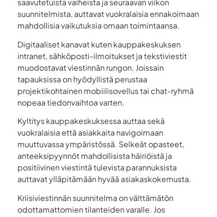
saavutetuista vaiheista ja seuraavan viikon
suunnitelmista, auttavat vuokralaisia ennakoimaan
mahdollisia vaikutuksia omaan toimintaansa.
Digitaaliset kanavat kuten kauppakeskuksen
intranet, sähköposti-ilmoitukset ja tekstiviestit
muodostavat viestinnän rungon. Joissain
tapauksissa on hyödyllistä perustaa
projektikohtainen mobiilisovellus tai chat-ryhmä
nopeaa tiedonvaihtoa varten.
Kyltitys kauppakeskuksessa auttaa sekä
vuokralaisia että asiakkaita navigoimaan
muuttuvassa ympäristössä. Selkeät opasteet,
anteeksipyynnöt mahdollisista häiriöistä ja
positiivinen viestintä tulevista parannuksista
auttavat ylläpitämään hyvää asiakaskokemusta.
Kriisiviestinnän suunnitelma on välttämätön
odottamattomien tilanteiden varalle. Jos