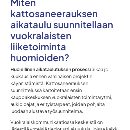
Miten
kattosaneerauksen
aikataulu suunnitellaan
vuokralaisten
liiketoiminta
huomioiden?
Huolellinen aikataulutuksen prosessi
alkaa jo
kuukausia ennen varsinaisen projektin
käynnistämistä. Kattosaneerauksen
suunnittelussa kartoitetaan ensin
kauppakeskuksen vuokralaisten toimintarytmi,
aukioloajat ja erityistarpeet, joiden pohjalta
luodaan alustava työsuunnitelma.
Vuokralaiskommunikaatiossa keskeistä on
järjestää yhteisiä tiedotustilaisuuksia, joissa kaikki