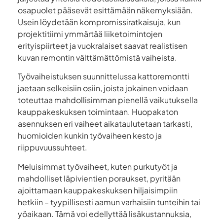
osapuolet pääsevät esittämään näkemyksiään.
Usein löydetään kompromissiratkaisuja, kun
projektitiimi ymmärtää liiketoimintojen
erityispiirteet ja vuokralaiset saavat realistisen
kuvan remontin välttämättömistä vaiheista.
Työvaiheistuksen suunnittelussa kattoremontti
jaetaan selkeisiin osiin, joista jokainen voidaan
toteuttaa mahdollisimman pienellä vaikutuksella
kauppakeskuksen toimintaan. Huopakaton
asennuksen eri vaiheet aikataulutetaan tarkasti,
huomioiden kunkin työvaiheen kesto ja
riippuvuussuhteet.
Meluisimmat työvaiheet, kuten purkutyöt ja
mahdolliset läpivientien poraukset, pyritään
ajoittamaan kauppakeskuksen hiljaisimpiin
hetkiin – tyypillisesti aamun varhaisiin tunteihin tai
yöaikaan. Tämä voi edellyttää lisäkustannuksia,