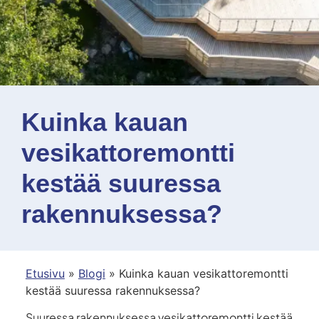
Kuinka kauan
vesikattoremontti
kestää suuressa
rakennuksessa?
Etusivu
»
Blogi
»
Kuinka kauan vesikattoremontti
kestää suuressa rakennuksessa?
Suuressa rakennuksessa vesikattoremontti kestää