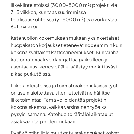
liikekiinteistöissä (3000–8000 m²) projekti vie
3–5 viikkoa, kun taas suurimmissa
teollisuuskohteissa (yli 8000 m²) työ voi kestää
6–10 viikkoa.
Katehuollon kokemuksen mukaan yksinkertaiset
huopakaton korjaukset etenevät nopeammin kuin
kokonaisvaltaiset kattosaneeraukset. Kun vanha
kattomateriaali voidaan jättää paikoilleen ja
asentaa uusi kerros päälle, säästyy merkittävästi
aikaa purkutöissä.
Liikekiinteistöissä ja toimistorakennuksissa työt
on usein ajoitettava siten, etteivät ne häiritse
liiketoimintaa. Tämä voi pidentää projektin
kokonaiskestoa, vaikka varsinainen työaika
pysyisi samana. Katehuolto räätälöi aikataulut
asiakkaan tarpeiden mukaan.
Pysäköintihallit ja muut erityisrakennukset voivat