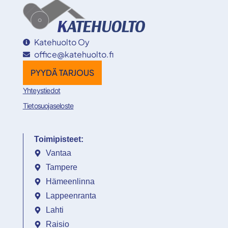
Katehuolto Oy
office@katehuolto.fi
PYYDÄ TARJOUS
Yhteystiedot
Tietosuojaseloste
Toimipisteet:
Vantaa
Tampere
Hämeenlinna
Lappeenranta
Lahti
Raisio