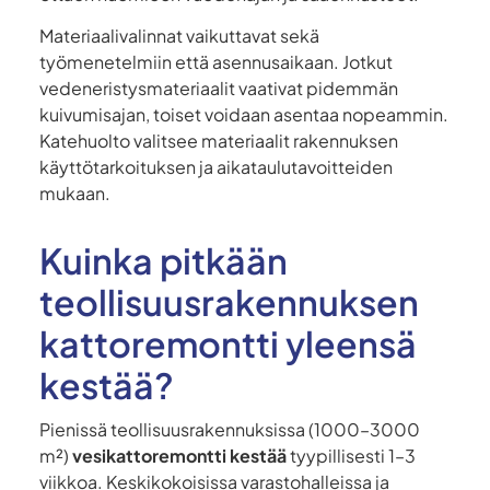
Materiaalivalinnat vaikuttavat sekä
työmenetelmiin että asennusaikaan. Jotkut
vedeneristysmateriaalit vaativat pidemmän
kuivumisajan, toiset voidaan asentaa nopeammin.
Katehuolto valitsee materiaalit rakennuksen
käyttötarkoituksen ja aikataulutavoitteiden
mukaan.
Kuinka pitkään
teollisuusrakennuksen
kattoremontti yleensä
kestää?
Pienissä teollisuusrakennuksissa (1000–3000
m²)
vesikattoremontti kestää
tyypillisesti 1–3
viikkoa. Keskikokoisissa varastohalleissa ja