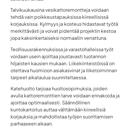
Talvikuukausina vesikattoremontteja voidaan
tehdä vain poikkeustapauksissa kiireellisissä
korjauksissa. Kylmyys ja kosteus hidastavat työtä
merkittävästi ja voivat pidentää projektin kestoa
jopa kaksinkertaiseksi normaaliin verrattuna.
Teollisuusrakennuksissa ja varastohalleissa työt
voidaan usein ajoittaa joustavasti tuotannon
hiljaisten kausien mukaan. Liikekiinteistöissä on
otettava huomioon asiakasvirrat ja liiketoiminnan
tarpeet aikataulua suunniteltaessa.
Katehuolto tarjoaa huoltosopimuksia, joiden
avulla kattoremonttien tarve voidaan ennakoida ja
ajoittaa optimaalisesti. Säännöllinen
kuntokartoitus auttaa välttämään kiireellisiä
korjauksia ja mahdollistaa työjen suorittamisen
parhaaseen aikaan.