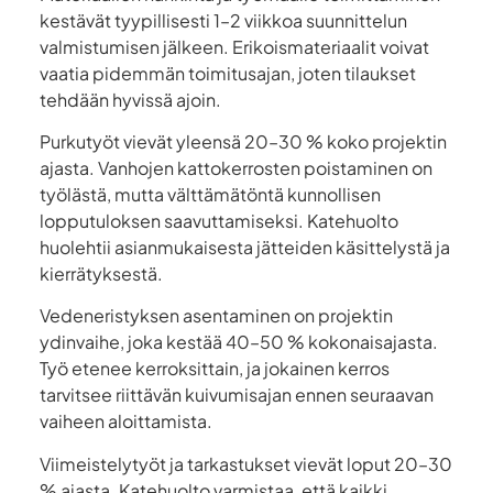
kestävät tyypillisesti 1–2 viikkoa suunnittelun
valmistumisen jälkeen. Erikoismateriaalit voivat
vaatia pidemmän toimitusajan, joten tilaukset
tehdään hyvissä ajoin.
Purkutyöt vievät yleensä 20–30 % koko projektin
ajasta. Vanhojen kattokerrosten poistaminen on
työlästä, mutta välttämätöntä kunnollisen
lopputuloksen saavuttamiseksi. Katehuolto
huolehtii asianmukaisesta jätteiden käsittelystä ja
kierrätyksestä.
Vedeneristyksen asentaminen on projektin
ydinvaihe, joka kestää 40–50 % kokonaisajasta.
Työ etenee kerroksittain, ja jokainen kerros
tarvitsee riittävän kuivumisajan ennen seuraavan
vaiheen aloittamista.
Viimeistelytyöt ja tarkastukset vievät loput 20–30
% ajasta. Katehuolto varmistaa, että kaikki