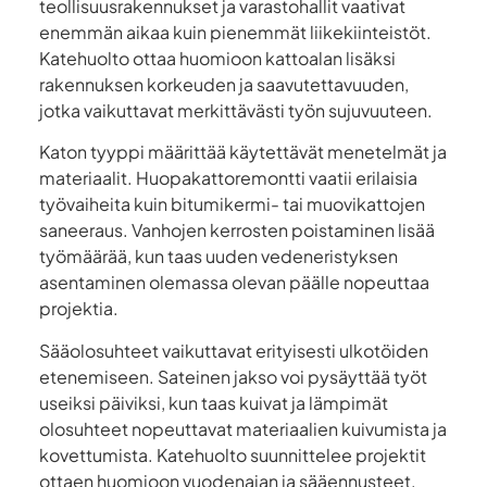
teollisuusrakennukset ja varastohallit vaativat
enemmän aikaa kuin pienemmät liikekiinteistöt.
Katehuolto ottaa huomioon kattoalan lisäksi
rakennuksen korkeuden ja saavutettavuuden,
jotka vaikuttavat merkittävästi työn sujuvuuteen.
Katon tyyppi määrittää käytettävät menetelmät ja
materiaalit. Huopakattoremontti vaatii erilaisia
työvaiheita kuin bitumikermi- tai muovikattojen
saneeraus. Vanhojen kerrosten poistaminen lisää
työmäärää, kun taas uuden vedeneristyksen
asentaminen olemassa olevan päälle nopeuttaa
projektia.
Sääolosuhteet vaikuttavat erityisesti ulkotöiden
etenemiseen. Sateinen jakso voi pysäyttää työt
useiksi päiviksi, kun taas kuivat ja lämpimät
olosuhteet nopeuttavat materiaalien kuivumista ja
kovettumista. Katehuolto suunnittelee projektit
ottaen huomioon vuodenajan ja sääennusteet.