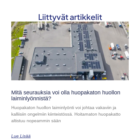
Liittyvät artikkelit
Mitä seurauksia voi olla huopakaton huollon
laiminlyönnistä?
Huopakaton huollon laiminlyönti voi johtaa vakaviin ja
kalliisiin ongelmiin kiinteistössä. Hoitamaton huopakatto
altistuu nopeammin sään
Lue Lisää