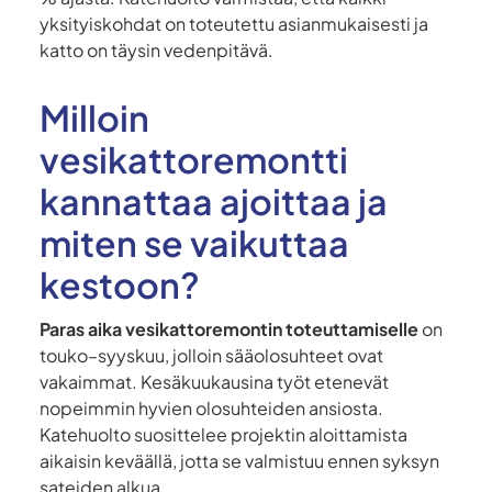
yksityiskohdat on toteutettu asianmukaisesti ja
katto on täysin vedenpitävä.
Milloin
vesikattoremontti
kannattaa ajoittaa ja
miten se vaikuttaa
kestoon?
Paras aika vesikattoremontin toteuttamiselle
on
touko–syyskuu, jolloin sääolosuhteet ovat
vakaimmat. Kesäkuukausina työt etenevät
nopeimmin hyvien olosuhteiden ansiosta.
Katehuolto suosittelee projektin aloittamista
aikaisin keväällä, jotta se valmistuu ennen syksyn
sateiden alkua.