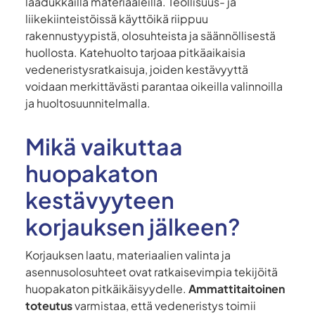
laadukkailla materiaaleilla. Teollisuus- ja
liikekiinteistöissä käyttöikä riippuu
rakennustyypistä, olosuhteista ja säännöllisestä
huollosta. Katehuolto tarjoaa pitkäaikaisia
vedeneristysratkaisuja, joiden kestävyyttä
voidaan merkittävästi parantaa oikeilla valinnoilla
ja huoltosuunnitelmalla.
Mikä vaikuttaa
huopakaton
kestävyyteen
korjauksen jälkeen?
Korjauksen laatu, materiaalien valinta ja
asennusolosuhteet ovat ratkaisevimpia tekijöitä
huopakaton pitkäikäisyydelle.
Ammattitaitoinen
toteutus
varmistaa, että vedeneristys toimii