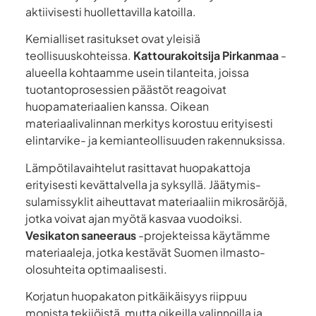
aktiivisesti huollettavilla katoilla.
Kemialliset rasitukset ovat yleisiä
teollisuuskohteissa.
Kattourakoitsija Pirkanmaa
-
alueella kohtaamme usein tilanteita, joissa
tuotantoprosessien päästöt reagoivat
huopamateriaalien kanssa. Oikean
materiaalivalinnan merkitys korostuu erityisesti
elintarvike- ja kemianteollisuuden rakennuksissa.
Lämpötilavaihtelut rasittavat huopakattoja
erityisesti kevättalvella ja syksyllä. Jäätymis-
sulamissyklit aiheuttavat materiaaliin mikrosäröjä,
jotka voivat ajan myötä kasvaa vuodoiksi.
Vesikaton saneeraus
-projekteissa käytämme
materiaaleja, jotka kestävät Suomen ilmasto-
olosuhteita optimaalisesti.
Korjatun huopakaton pitkäikäisyys riippuu
monista tekijöistä, mutta oikeilla valinnoilla ja