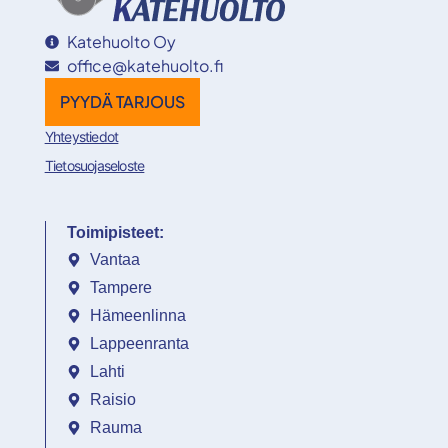
Katehuolto Oy
office@katehuolto.fi
PYYDÄ TARJOUS
Yhteystiedot
Tietosuojaseloste
Toimipisteet:
Vantaa
Tampere
Hämeenlinna
Lappeenranta
Lahti
Raisio
Rauma