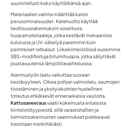
suunnitellusti koko käyttöikänsä ajan.
Materiaalien valinta määrittää katon
perusominaisuudet. Katehuolto käyttää
teollisuusrakennuksiin soveltuvia
huopamateriaaleja, jotka kestävät mekaanista
kulutusta ja UV-säteilyä paremmin kuin
perinteiset ratkaisut. Liikekiinteistöissä suosimme
SBS-modifioituja bitumihuopia, jotka säilyttävät
joustavuutensa lämpötilavaihteluissa.
Asennustyön laatu vaikuttaa suoraan
kestävyyteen. Oikea pohjan valmistelu, saumojen
tiivistäminen ja yksityiskohtien huolellinen
toteutus ehkäisevät ennenaikaisia vaurioita.
Kattosaneeraus
vaatii kokemusta erilaisista
kiinteistötyypeistä, sillä varastohallien ja
toimistorakennusten vaatimukset poikkeavat
toisistaan merkittävästi.