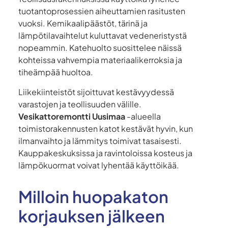
tuotantoprosessien aiheuttamien rasitusten
vuoksi. Kemikaalipäästöt, tärinä ja
lämpötilavaihtelut kuluttavat vedeneristystä
nopeammin. Katehuolto suosittelee näissä
kohteissa vahvempia materiaalikerroksia ja
tiheämpää huoltoa.
Liikekiinteistöt sijoittuvat kestävyydessä
varastojen ja teollisuuden välille.
Vesikattoremontti Uusimaa
-alueella
toimistorakennusten katot kestävät hyvin, kun
ilmanvaihto ja lämmitys toimivat tasaisesti.
Kauppakeskuksissa ja ravintoloissa kosteus ja
lämpökuormat voivat lyhentää käyttöikää.
Milloin huopakaton
korjauksen jälkeen