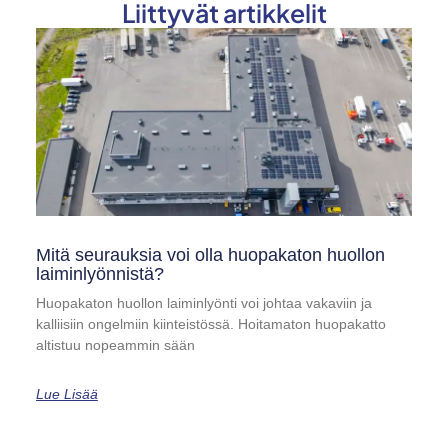
Liittyvät artikkelit
Mitä seurauksia voi olla huopakaton huollon
laiminlyönnistä?
Huopakaton huollon laiminlyönti voi johtaa vakaviin ja
kalliisiin ongelmiin kiinteistössä. Hoitamaton huopakatto
altistuu nopeammin sään
Lue Lisää