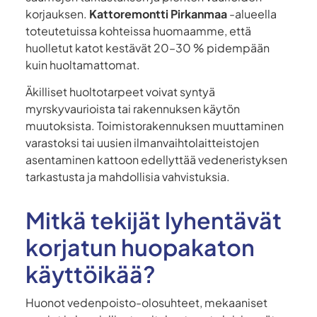
korjauksen.
Kattoremontti Pirkanmaa
-alueella
toteutetuissa kohteissa huomaamme, että
huolletut katot kestävät 20–30 % pidempään
kuin huoltamattomat.
Äkilliset huoltotarpeet voivat syntyä
myrskyvaurioista tai rakennuksen käytön
muutoksista. Toimistorakennuksen muuttaminen
varastoksi tai uusien ilmanvaihtolaitteistojen
asentaminen kattoon edellyttää vedeneristyksen
tarkastusta ja mahdollisia vahvistuksia.
Mitkä tekijät lyhentävät
korjatun huopakaton
käyttöikää?
Huonot vedenpoisto-olosuhteet, mekaaniset