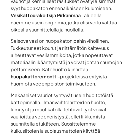
vauriot ja kemialliset rasitukset ovat yleisimmät
syyt huopakaton ennenaikaiseen kulumiseen.
Vesikattourakoitsija Pirkanmaa
-alueella
näemme usein ongelmia, jotka olisi voitu välttää
oikealla suunnittelulla ja huollolla.
Seisova vesi on huopakaton pahin vihollinen.
Tukkeutuneet kourut ja riittämätön kaltevuus
aiheuttavat vesilammikoita, jotka nopeuttavat
materiaalin ikääntymistä ja voivat johtaa saumojen
pettämiseen. Katehuolto kiinnittää
huopakattoremontti
-projekteissa erityistä
huomiota vedenpoiston toimivuuteen.
Mekaaniset vauriot syntyvät usein huoltotöistä
kattopinnalla. Ilmanvaihtolaitteiden huolto,
lumityöt ja muut katolla tehtävät työt voivat
vaurioittaa vedeneristystä, ellei liikkumista
suunnitella etukäteen. Suosittelemme
kulkusiltojen ja suojausmattojen käyttöä