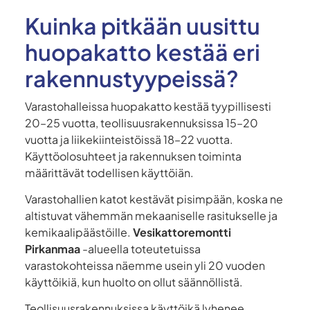
Kuinka pitkään uusittu
huopakatto kestää eri
rakennustyypeissä?
Varastohalleissa huopakatto kestää tyypillisesti
20–25 vuotta, teollisuusrakennuksissa 15–20
vuotta ja liikekiinteistöissä 18–22 vuotta.
Käyttöolosuhteet ja rakennuksen toiminta
määrittävät todellisen käyttöiän.
Varastohallien katot kestävät pisimpään, koska ne
altistuvat vähemmän mekaaniselle rasitukselle ja
kemikaalipäästöille.
Vesikattoremontti
Pirkanmaa
-alueella toteutetuissa
varastokohteissa näemme usein yli 20 vuoden
käyttöikiä, kun huolto on ollut säännöllistä.
Teollisuusrakennuksissa käyttöikä lyhenee