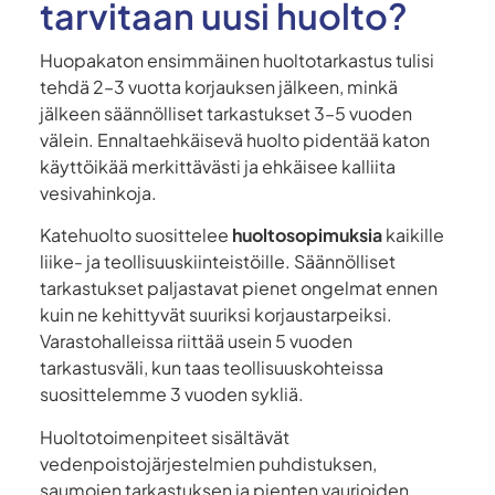
tarvitaan uusi huolto?
Huopakaton ensimmäinen huoltotarkastus tulisi
tehdä 2–3 vuotta korjauksen jälkeen, minkä
jälkeen säännölliset tarkastukset 3–5 vuoden
välein. Ennaltaehkäisevä huolto pidentää katon
käyttöikää merkittävästi ja ehkäisee kalliita
vesivahinkoja.
Katehuolto suosittelee
huoltosopimuksia
kaikille
liike- ja teollisuuskiinteistöille. Säännölliset
tarkastukset paljastavat pienet ongelmat ennen
kuin ne kehittyvät suuriksi korjaustarpeiksi.
Varastohalleissa riittää usein 5 vuoden
tarkastusväli, kun taas teollisuuskohteissa
suosittelemme 3 vuoden sykliä.
Huoltotoimenpiteet sisältävät
vedenpoistojärjestelmien puhdistuksen,
saumojen tarkastuksen ja pienten vaurioiden