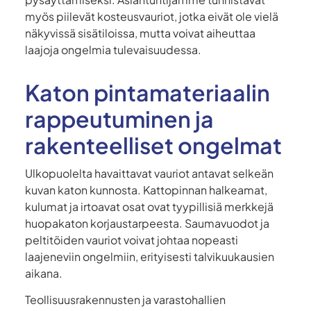
myös piilevät kosteusvauriot, jotka eivät ole vielä
näkyvissä sisätiloissa, mutta voivat aiheuttaa
laajoja ongelmia tulevaisuudessa.
Katon pintamateriaalin
rappeutuminen ja
rakenteelliset ongelmat
Ulkopuolelta havaittavat vauriot antavat selkeän
kuvan katon kunnosta. Kattopinnan halkeamat,
kulumat ja irtoavat osat ovat tyypillisiä merkkejä
huopakaton korjaustarpeesta. Saumavuodot ja
peltitöiden vauriot voivat johtaa nopeasti
laajeneviin ongelmiin, erityisesti talvikuukausien
aikana.
Teollisuusrakennusten ja varastohallien