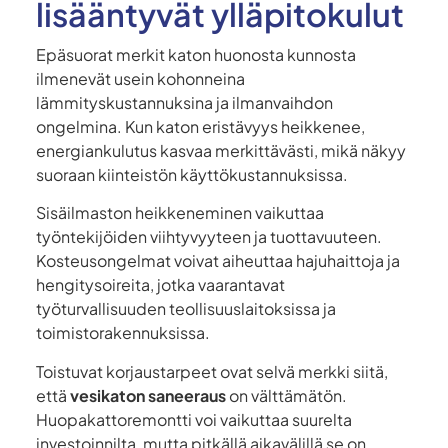
lisääntyvät ylläpitokulut
Epäsuorat merkit katon huonosta kunnosta
ilmenevät usein kohonneina
lämmityskustannuksina ja ilmanvaihdon
ongelmina. Kun katon eristävyys heikkenee,
energiankulutus kasvaa merkittävästi, mikä näkyy
suoraan kiinteistön käyttökustannuksissa.
Sisäilmaston heikkeneminen vaikuttaa
työntekijöiden viihtyvyyteen ja tuottavuuteen.
Kosteusongelmat voivat aiheuttaa hajuhaittoja ja
hengitysoireita, jotka vaarantavat
työturvallisuuden teollisuuslaitoksissa ja
toimistorakennuksissa.
Toistuvat korjaustarpeet ovat selvä merkki siitä,
että
vesikaton saneeraus
on välttämätön.
Huopakattoremontti voi vaikuttaa suurelta
investoinnilta, mutta pitkällä aikavälillä se on