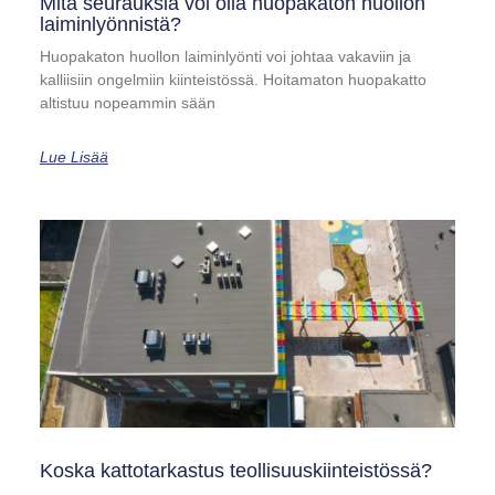
Mitä seurauksia voi olla huopakaton huollon
laiminlyönnistä?
Huopakaton huollon laiminlyönti voi johtaa vakaviin ja
kalliisiin ongelmiin kiinteistössä. Hoitamaton huopakatto
altistuu nopeammin sään
Lue Lisää
Koska kattotarkastus teollisuuskiinteistössä?