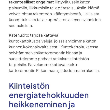
rakenteelliset ongelmat
liittyvät usein katon
painumiin, liikkumisiin tai epätasaisuuksiin. Nämä
voivat johtua rakenteen ikääntymisestä, liiallisista
kuormituksista tai alkuperäisten asennusvirheiden
seurauksista.
Katehuolto tarjoaa kattavia
kuntokartoituspalveluja, joissa arvioimme katon
kunnon kokonaisvaltaisesti. Kuntokartoituksessa
selvitämme vesikattoremontin hinnan ja
suosittelemme parhaat ratkaisut kiinteistön
tarpeisiin. Palvelumme kattavat koko
kattoremontin Pirkanmaan ja Uudenmaan alueilla.
Kiinteistön
energiatehokkuuden
heikkeneminen ja