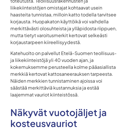
toteutusta. Teollisuusrakennusten ja
liikekiinteistöjen omistajat kohtaavat usein
haasteita tunnistaa, milloin katto todella tarvitsee
korjausta. Huopakaton käyttöikä voi vaihdella
merkittävästi olosuhteista ja ylläpidosta riippuen,
mutta tietyt varoitusmerkit kertovat selkeästi
korjaustarpeen kiireellisyydestä.
Katehuolto on palvellut Etelä-Suomen teollisuus-
ja liikekiinteistöjä yli 40 vuoden ajan, ja
kokemuksemme perusteella kolme pääasiallista
merkkiä kertovat kattosaneerauksen tarpeesta.
Näiden merkkien tunnistaminen ajoissa voi
säästää merkittäviä kustannuksia ja estää
laajemmat vauriot kiinteistössä.
Näkyvät vuotojäljet ja
kosteusvauriot