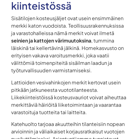
kiinteistössä
Sisätilojen kosteusjäljet ovat usein ensimmäinen
merkki katon vuodoista. Teollisuusrakennuksissa
ja varastohalleissa nämä merkit voivat ilmetä
seinien ja kattojen värimuutoksina
, tummina
läiskinä tai kellertävinä jälkinä. Homekasvusto on
erityisen vakava varoitusmerkki, joka vaatii
välittömiä toimenpiteitä sisäilman laadun ja
työturvallisuuden varmistamiseksi.
Lattioiden vesivahinkojen merkit kertovat usein
pitkään jatkuneesta vuototilanteesta.
Liikekiinteistöissä kosteusvauriot voivat aiheuttaa
merkittäviä häiriöitä liiketoimintaan ja vaarantaa
varastoituja tuotteita tai laitteita.
Katehuolto tarjoaa akuutteihin tilanteisiin nopean
arvioinnin ja väliaikaiset korjausratkaisut vuotojen
pysäyttämiseksi. Asiantuntijamme tunnistavat