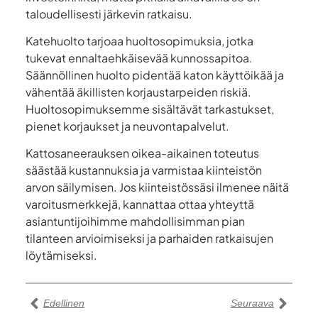
taloudellisesti järkevin ratkaisu.
Katehuolto tarjoaa huoltosopimuksia, jotka
tukevat ennaltaehkäisevää kunnossapitoa.
Säännöllinen huolto pidentää katon käyttöikää ja
vähentää äkillisten korjaustarpeiden riskiä.
Huoltosopimuksemme sisältävät tarkastukset,
pienet korjaukset ja neuvontapalvelut.
Kattosaneerauksen oikea-aikainen toteutus
säästää kustannuksia ja varmistaa kiinteistön
arvon säilymisen. Jos kiinteistössäsi ilmenee näitä
varoitusmerkkejä, kannattaa ottaa yhteyttä
asiantuntijoihimme mahdollisimman pian
tilanteen arvioimiseksi ja parhaiden ratkaisujen
löytämiseksi.
Edellinen
Seuraava