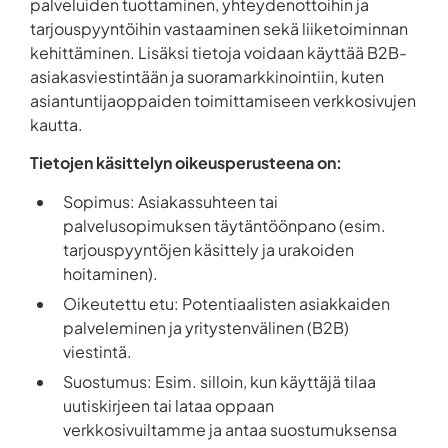
palveluiden tuottaminen, yhteydenottoihin ja
tarjouspyyntöihin vastaaminen sekä liiketoiminnan
kehittäminen. Lisäksi tietoja voidaan käyttää B2B-
asiakasviestintään ja suoramarkkinointiin, kuten
asiantuntijaoppaiden toimittamiseen verkkosivujen
kautta.
Tietojen käsittelyn oikeusperusteena on:
Sopimus: Asiakassuhteen tai
palvelusopimuksen täytäntöönpano (esim.
tarjouspyyntöjen käsittely ja urakoiden
hoitaminen).
Oikeutettu etu: Potentiaalisten asiakkaiden
palveleminen ja yritystenvälinen (B2B)
viestintä.
Suostumus: Esim. silloin, kun käyttäjä tilaa
uutiskirjeen tai lataa oppaan
verkkosivuiltamme ja antaa suostumuksensa