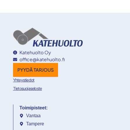
Katehuolto Oy
office@katehuolto.fi
PYYDÄ TARJOUS
Yhteystiedot
Tietosuojaseloste
Toimipisteet:
Vantaa
Tampere