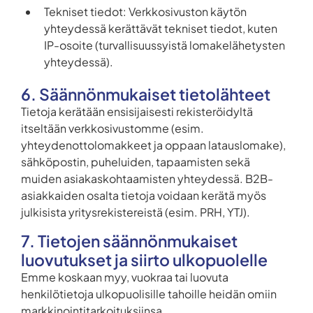
Tekniset tiedot: Verkkosivuston käytön
yhteydessä kerättävät tekniset tiedot, kuten
IP-osoite (turvallisuussyistä lomakelähetysten
yhteydessä).
6. Säännönmukaiset tietolähteet
Tietoja kerätään ensisijaisesti rekisteröidyltä
itseltään verkkosivustomme (esim.
yhteydenottolomakkeet ja oppaan latauslomake),
sähköpostin, puheluiden, tapaamisten sekä
muiden asiakaskohtaamisten yhteydessä. B2B-
asiakkaiden osalta tietoja voidaan kerätä myös
julkisista yritysrekistereistä (esim. PRH, YTJ).
7. Tietojen säännönmukaiset
luovutukset ja siirto ulkopuolelle
Emme koskaan myy, vuokraa tai luovuta
henkilötietoja ulkopuolisille tahoille heidän omiin
markkinointitarkoituksiinsa.