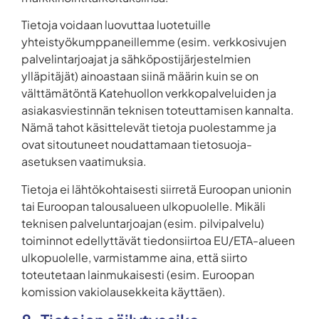
Tietoja voidaan luovuttaa luotetuille
yhteistyökumppaneillemme (esim. verkkosivujen
palvelintarjoajat ja sähköpostijärjestelmien
ylläpitäjät) ainoastaan siinä määrin kuin se on
välttämätöntä Katehuollon verkkopalveluiden ja
asiakasviestinnän teknisen toteuttamisen kannalta.
Nämä tahot käsittelevät tietoja puolestamme ja
ovat sitoutuneet noudattamaan tietosuoja-
asetuksen vaatimuksia.
Tietoja ei lähtökohtaisesti siirretä Euroopan unionin
tai Euroopan talousalueen ulkopuolelle. Mikäli
teknisen palveluntarjoajan (esim. pilvipalvelu)
toiminnot edellyttävät tiedonsiirtoa EU/ETA-alueen
ulkopuolelle, varmistamme aina, että siirto
toteutetaan lainmukaisesti (esim. Euroopan
komission vakiolausekkeita käyttäen).