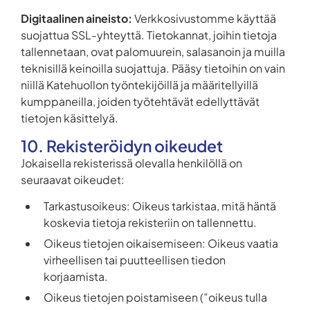
Digitaalinen aineisto:
Verkkosivustomme käyttää
suojattua SSL-yhteyttä. Tietokannat, joihin tietoja
tallennetaan, ovat palomuurein, salasanoin ja muilla
teknisillä keinoilla suojattuja. Pääsy tietoihin on vain
niillä Katehuollon työntekijöillä ja määritellyillä
kumppaneilla, joiden työtehtävät edellyttävät
tietojen käsittelyä.
10. Rekisteröidyn oikeudet
Jokaisella rekisterissä olevalla henkilöllä on
seuraavat oikeudet:
Tarkastusoikeus: Oikeus tarkistaa, mitä häntä
koskevia tietoja rekisteriin on tallennettu.
Oikeus tietojen oikaisemiseen: Oikeus vaatia
virheellisen tai puutteellisen tiedon
korjaamista.
Oikeus tietojen poistamiseen (”oikeus tulla