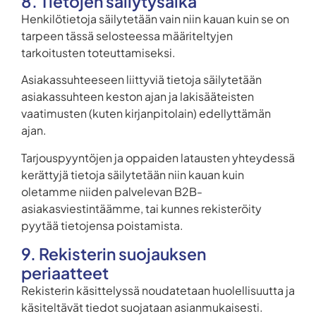
8. Tietojen säilytysaika
Henkilötietoja säilytetään vain niin kauan kuin se on
tarpeen tässä selosteessa määriteltyjen
tarkoitusten toteuttamiseksi.
Asiakassuhteeseen liittyviä tietoja säilytetään
asiakassuhteen keston ajan ja lakisääteisten
vaatimusten (kuten kirjanpitolain) edellyttämän
ajan.
Tarjouspyyntöjen ja oppaiden latausten yhteydessä
kerättyjä tietoja säilytetään niin kauan kuin
oletamme niiden palvelevan B2B-
asiakasviestintäämme, tai kunnes rekisteröity
pyytää tietojensa poistamista.
9. Rekisterin suojauksen
periaatteet
Rekisterin käsittelyssä noudatetaan huolellisuutta ja
käsiteltävät tiedot suojataan asianmukaisesti.