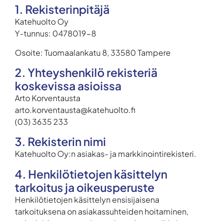
1. Rekisterinpitäjä
Katehuolto Oy
Y-tunnus: 0478019-8
Osoite: Tuomaalankatu 8, 33580 Tampere
2. Yhteyshenkilö rekisteriä
koskevissa asioissa
Arto Korventausta
arto.korventausta@katehuolto.fi
(03) 3635 233
3. Rekisterin nimi
Katehuolto Oy:n asiakas- ja markkinointirekisteri.
4. Henkilötietojen käsittelyn
tarkoitus ja oikeusperuste
Henkilötietojen käsittelyn ensisijaisena
tarkoituksena on asiakassuhteiden hoitaminen,